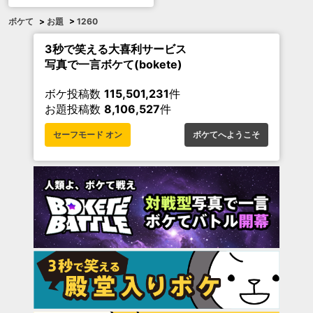
ボケて
>
お題
>
1260
3秒で笑える大喜利サービス
写真で一言ボケて(bokete)
ボケ投稿数
115,501,231
件
お題投稿数
8,106,527
件
セーフモード オン
ボケてへようこそ