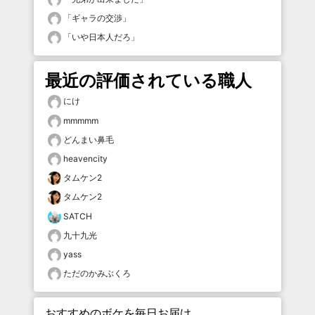
「
ギャラの交渉
」
「
いや日本人だろ
」
最近の評価されている職人
にけ
mmmmm
どんまい鼻毛
heavencity
タムケン2
タムケン2
SATCH
九十九光
yass
ただのかみぶくろ
おすすめのボケを毎日お届け