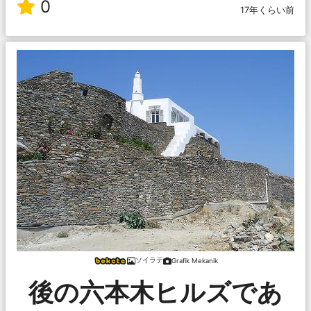
0
17年くらい前
ソイラテ
Grafik Mekanik
後の六本木ヒルズであ