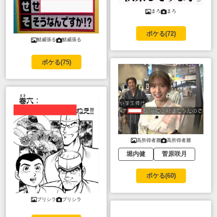
まろ
まろ
ボケる(
72
)
鯖威張る
鯖威張る
ボケる(
75
)
高所得者層
高所得者層
堀内健
菅原咲月
ボケる(
60
)
プリシラ
プリシラ