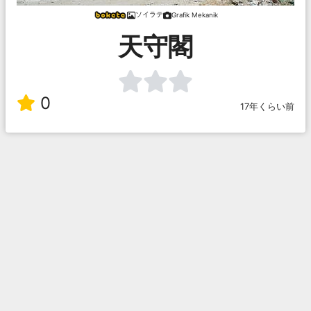
ソイラテ
Grafik Mekanik
天守閣
0
17年くらい前