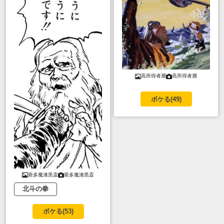
高所得者層
高所得者層
ボケる(
49
)
亜多魔漆黒斎
亜多魔漆黒斎
北斗の拳
ボケる(
53
)