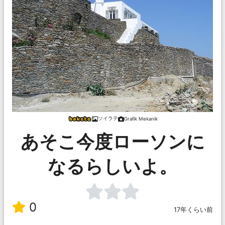
ソイラテ
Grafik Mekanik
あそこ今度ローソンに
なるらしいよ。
0
17年くらい前