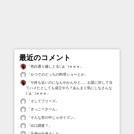
最近のコメント
「
色白通り越しとる(´д｀)ｗｗｗ
」
「
かつてのどっちの料理ショーとか
」
「
サ終も近いのになんやかんやと…。お題に対して当
てハメたとしても成立やろ？あんまり気にしなさんな
(´д｀)ｗｗｗ
」
「
そしてフリーズ
」
「
きっこーさーん
」
「
そんな世の中じゃポイズン
」
「
出口調査？
」
「
兄弟が出来ました
」