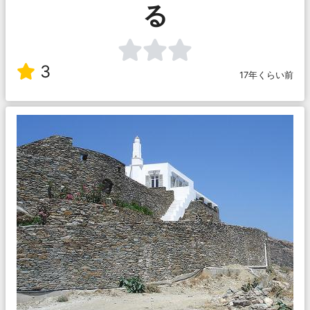
る
3
17年くらい前