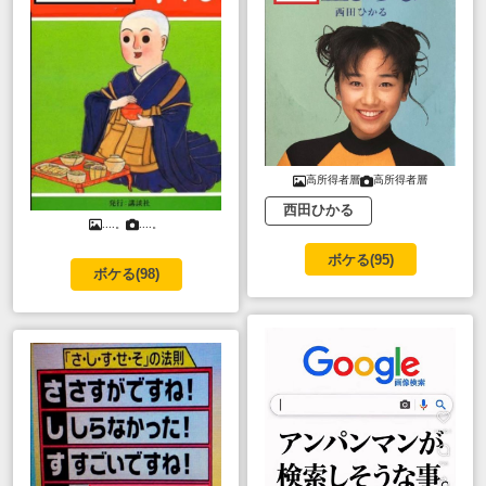
高所得者層
高所得者層
西田ひかる
....。
....。
ボケる(
95
)
ボケる(
98
)