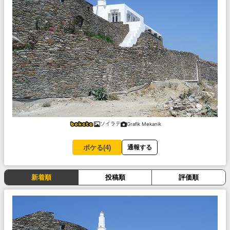
ソイラテ
Grafik Mekanik
ボケる(
4
)
通報する
新着順
投稿順
評価順