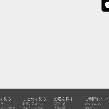
を見る
まとめを見る
お題を探す
ご利用につい
入り
最新人気まとめ
新着お題
ボケてについて
クアップボケ
セレクトまとめ
人気お題
使い方