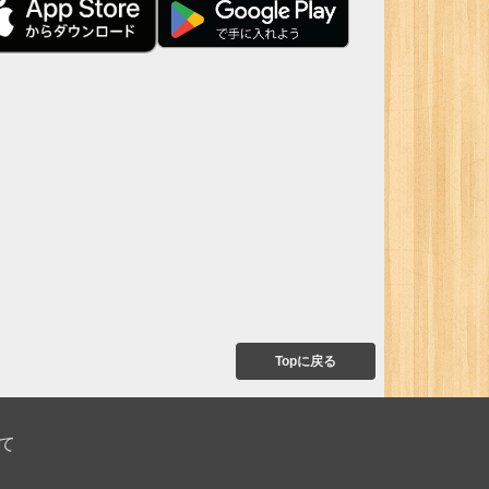
Topに戻る
て