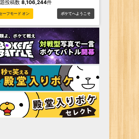
お題投稿数
8,106,244
件
セーフモード オン
ボケてへようこそ