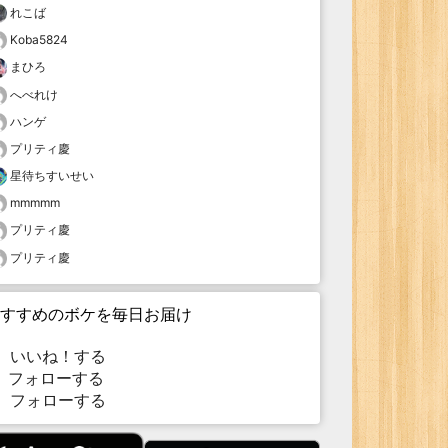
れこば
Koba5824
まひろ
へべれけ
ハンゲ
プリティ慶
星待ちすいせい
mmmmm
プリティ慶
プリティ慶
すすめのボケを毎日お届け
いいね！する
フォローする
フォローする