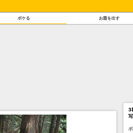
ボケる
お題を出す
3
写