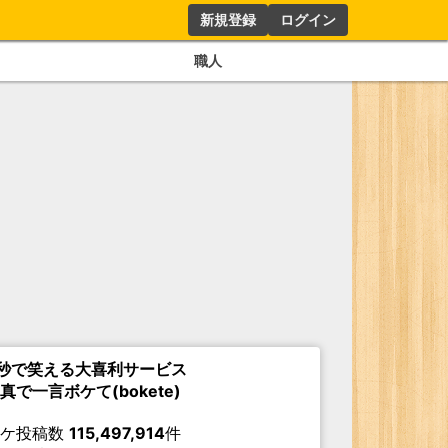
新規登録
ログイン
職人
秒で笑える大喜利サービス
真で一言ボケて(bokete)
ボケ投稿数
115,497,914
件