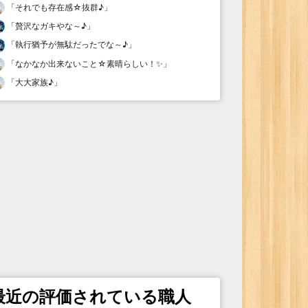
「
それでも存在感☆抜群♪
」
「
贅沢なガキやな～♪
」
「
執行猶予が無駄だったでな～♪
」
「
なかなか出来ないこと☆素晴らしい！✨
」
「
大大家族♪
」
最近の評価されている職人