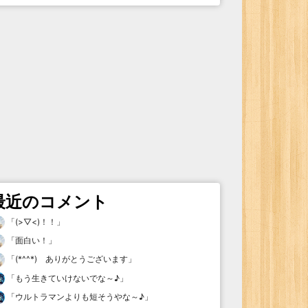
最近のコメント
「
(>▽<)！！
」
「
面白い！
」
「
(*^^*) ありがとうございます
」
「
もう生きていけないでな～♪
」
「
ウルトラマンよりも短そうやな～♪
」