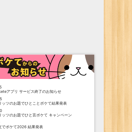
5
oketeアプリ サービス終了のお知らせ
15
リッツのお題でひとことボケて結果発表
10
リッツのお題でひと言ボケて キャンペーン
9
支でボケて2026 結果発表