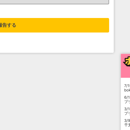
。
報告する
7/1
b
6/
プ
3/
プ
3/
干