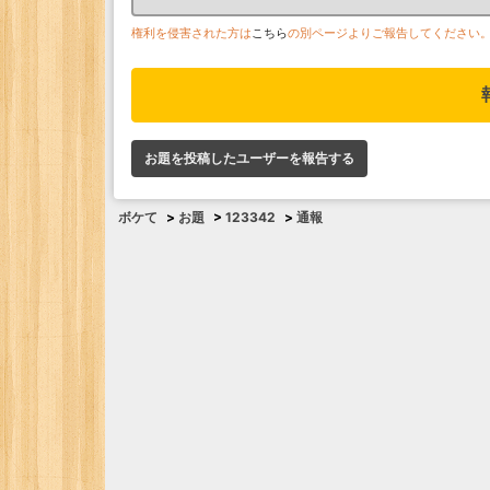
権利を侵害された方は
こちら
の別ページよりご報告してください
お題を投稿したユーザーを報告する
ボケて
>
お題
>
123342
>
通報