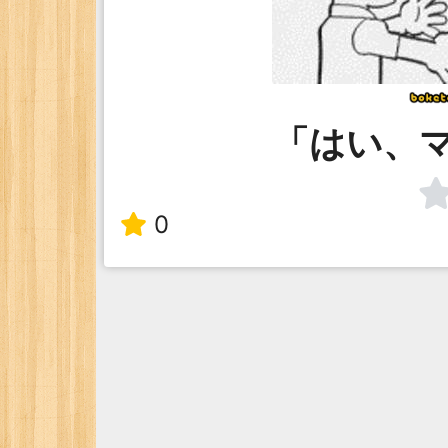
「はい、
0