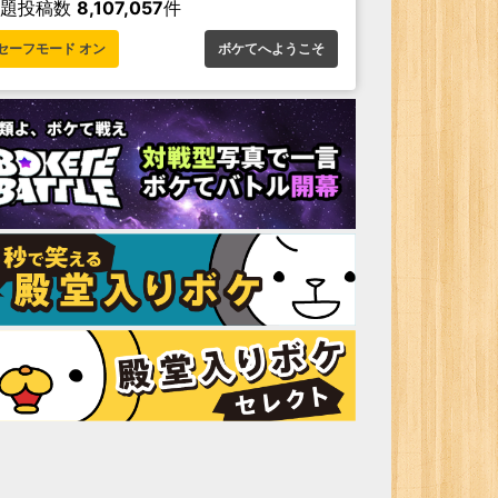
お題投稿数
8,107,057
件
セーフモード オン
ボケてへようこそ