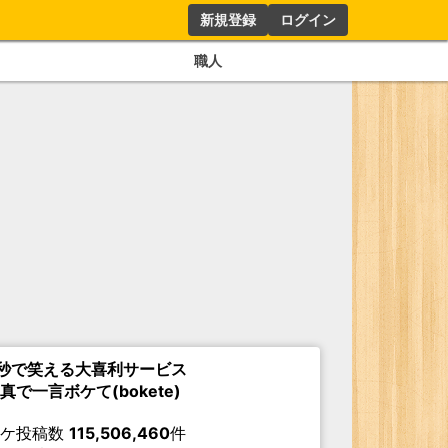
新規登録
ログイン
職人
秒で笑える大喜利サービス
真で一言ボケて(bokete)
ボケ投稿数
115,506,460
件