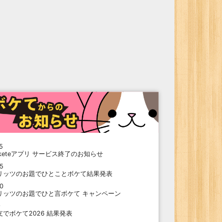
5
oketeアプリ サービス終了のお知らせ
15
リッツのお題でひとことボケて結果発表
10
リッツのお題でひと言ボケて キャンペーン
9
支でボケて2026 結果発表