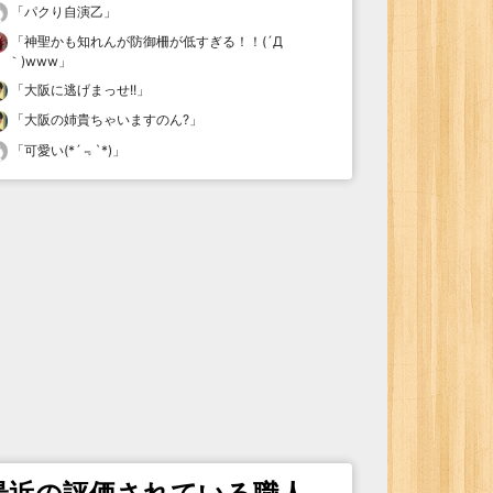
「
パクり自演乙
」
「
神聖かも知れんが防御柵が低すぎる！！(´Д
｀)www
」
「
大阪に逃げまっせ!!
」
「
大阪の姉貴ちゃいますのん?
」
「
可愛い(*´﹃`*)
」