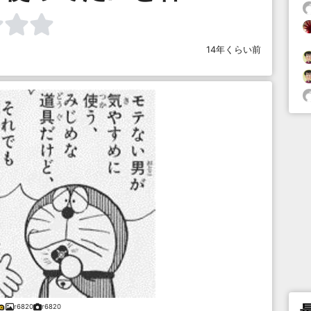
14年くらい前
r6820
r6820