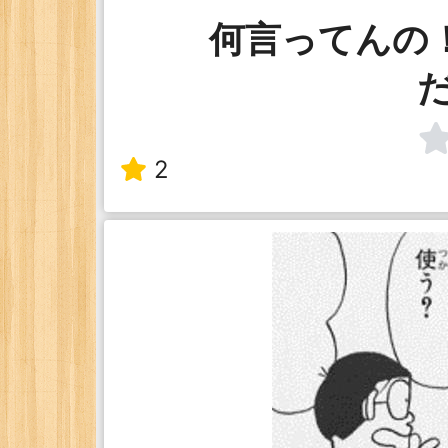
何言ってんの！
2