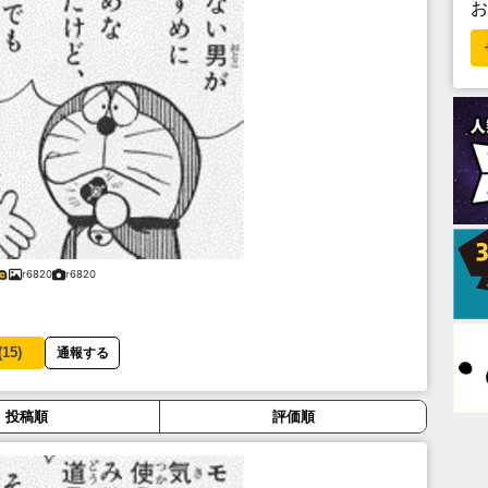
r6820
r6820
(
15
)
通報する
投稿順
評価順