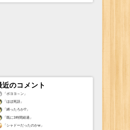
最近のコメント
「
ボヨヨ～ン
」
「
ほぼ死語
」
「
縛ったろか!?
」
「
既に3時間経過
」
「
シャドーだったのかw
」