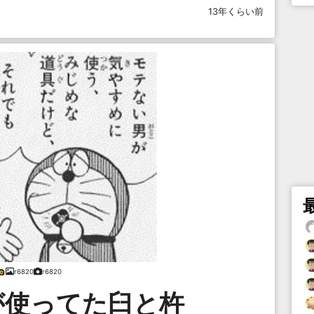
13年くらい前
r6820
r6820
が使ってた臼と杵