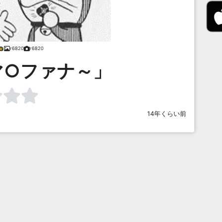
r6820
r6820
マ○ファナ～」
14年くらい前