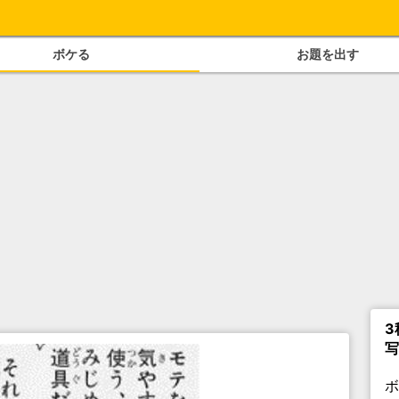
ボケる
お題を出す
3
写