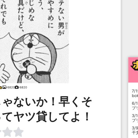
r6820
r6820
7/1
b
じゃないか！早くそ
6/
プ
ってヤツ貸してよ！
3/
プ
3/
干