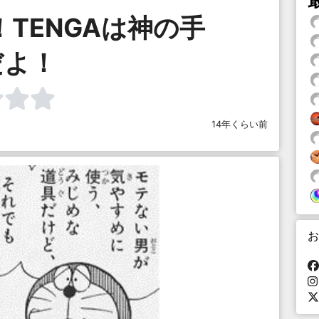
TENGAは神の手
だよ！
14年くらい前
お