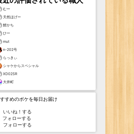
最近の評価されている職人
むー
天然ほげー
鯉かち
ひー
mut
n-202号
らっきぃ
シャケからスペシャル
XD02SR
大井町
すすめのボケを毎日お届け
いいね！する
フォローする
フォローする