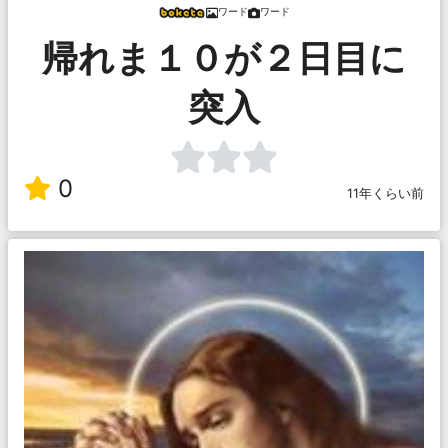
ワード
ワード
帰れま１０が２日目に
突入
0
11年くらい前