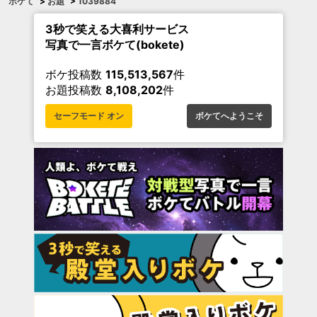
ボケて
>
お題
>
1039884
3秒で笑える大喜利サービス
写真で一言ボケて(bokete)
ボケ投稿数
115,513,567
件
お題投稿数
8,108,202
件
セーフモード オン
ボケてへようこそ