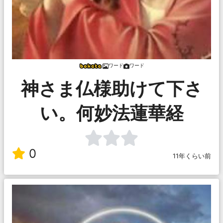
ワード
ワード
神さま仏様助けて下さ
い。何妙法蓮華経
0
11年くらい前