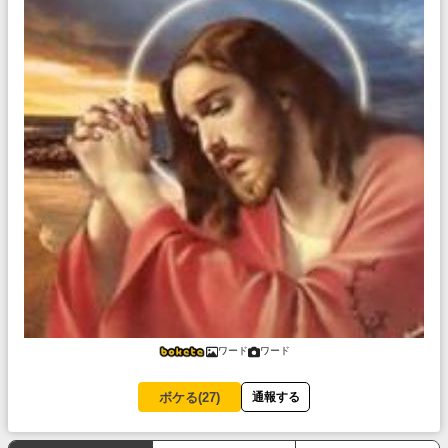
ワード
ワード
ボケる(
27
)
通報する