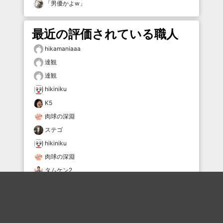
「
男優かよw
」
最近の評価されている職人
hikamaniaaa
達観
達観
hikiniku
K5
肉球の深淵
ステゴ
hikiniku
肉球の深淵
タムケン2
おすすめのボケを毎日お届け
いいね！する