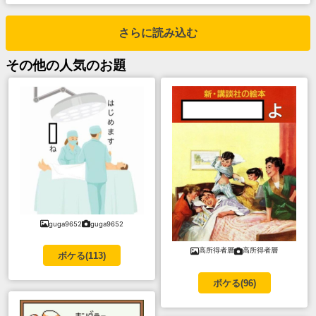
さらに読み込む
その他
の人気のお題
guga9652
guga9652
高所得者層
高所得者層
ボケる(
113
)
ボケる(
96
)