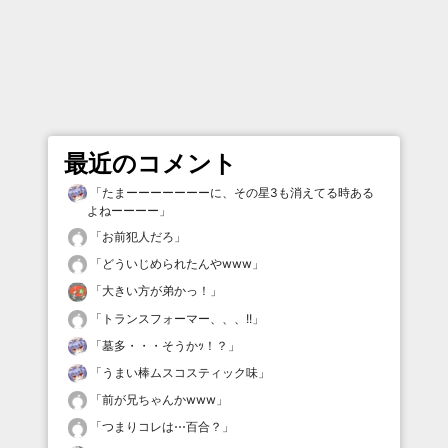
最近のコメント
「
たまーーーーーーーに、その星3も消えてる時ある
よねーーーー
」
「
お前犯人だろ
」
「
どういじめられたんやwww
」
「
大きい方が弟かっ！
」
「
トランスフォーマー、、、!!
」
「
墓多・・・そうかｯ！？
」
「
うまい棒ムスコスティック味
」
「
前が兄ちゃんかwww
」
「
つまりコレは⋯百合？
」