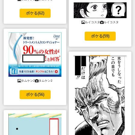
ボケる(
62
)
ルイコスタ
ルイコスタ
ボケる(
59
)
タムケン2
タムケン2
ボケる(
56
)