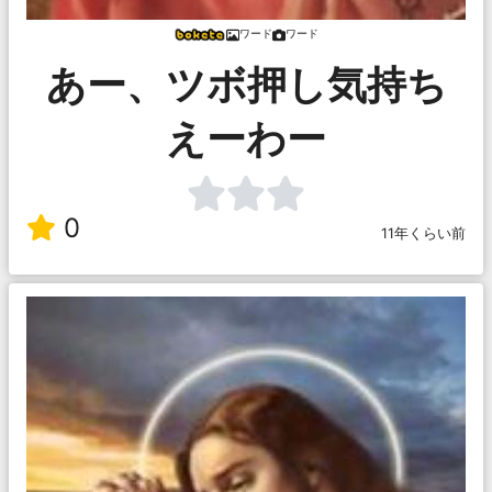
ワード
ワード
あー、ツボ押し気持ち
えーわー
0
11年くらい前