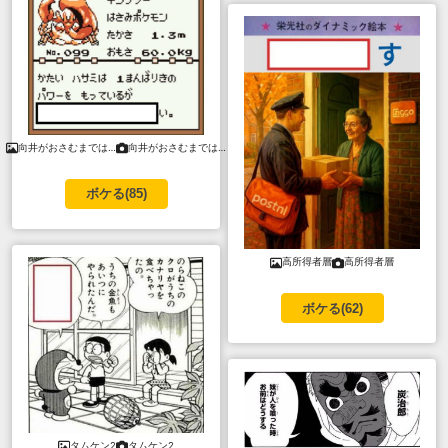
向井がおさむまでは…
向井がおさむまでは…
ボケる(
85
)
高所得者層
高所得者層
ボケる(
62
)
タムケン2
タムケン2