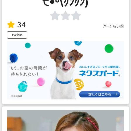
੯ꔷ̀͡ᓑ\ｸﾝｸﾝ)
34
7年くらい前
twice