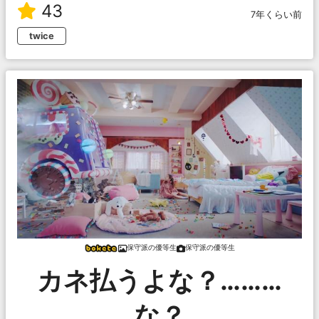
43
7年くらい前
twice
保守派の優等生
保守派の優等生
カネ払うよな？………
な？