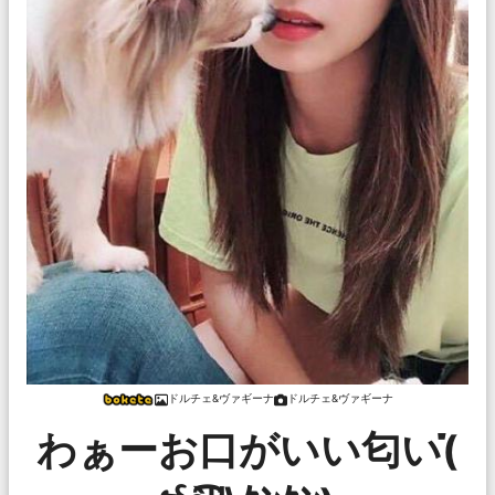
ドルチェ&ヴァギーナ
ドルチェ&ヴァギーナ
わぁーお口がいい匂い(̋