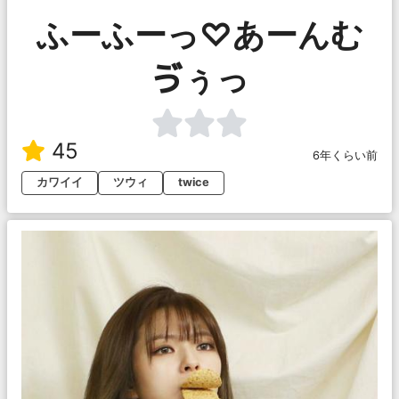
ふーふーっ♡あーんむ
ゔぅっ
45
6年くらい前
カワイイ
ツウィ
twice