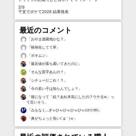
3/9
干支でボケて2026 結果発表
最近のコメント
「
おやま遊園地かな？
」
「
映画化してて草
」
「
ポキムン
」
「
最近値が落ち着いてきたのに
」
「
そんな苗字あんの？
」
「
シチューだこれ！？
」
「
今の若い子は知らんでしょ？
」
「
後になって「絵？あれ本気にしたの？ウケるw」っ
て言いそう
」
「
△もなく…ぎゃひゃひゃひゃひゃ(ボケ狆)
」
「
鼻がちょっと長い(´д｀)ｗ
」