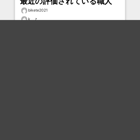
最近の評価されている職人
bikete2021
k___z
ヒデ
29430705
どんぶるげ
匿名家
むー
Syu0607
タモち
tsgs
おすすめのボケを毎日お届け
いいね！する
フォローする
フォローする