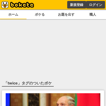
新規登録
ログイン
ホーム
ボケる
お題を出す
職人
「
twice
」タグのついたボケ