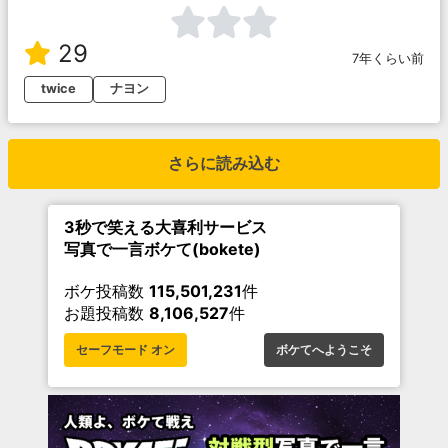
29
7年くらい前
twice
ナヨン
さらに読み込む
3秒で笑える大喜利サービス
写真で一言ボケて(bokete)
ボケ投稿数
115,501,231
件
お題投稿数
8,106,527
件
セーフモード オン
ボケてへようこそ