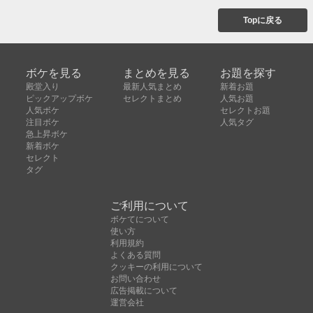
Topに戻る
ボケを見る
まとめを見る
お題を探す
殿堂入り
最新人気まとめ
新着お題
ピックアップボケ
セレクトまとめ
人気お題
人気ボケ
セレクトお題
注目ボケ
人気タグ
急上昇ボケ
新着ボケ
セレクト
タグ
ご利用について
ボケてについて
使い方
利用規約
よくある質問
クッキーの利用について
お問い合わせ
広告掲載について
運営会社