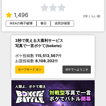
1,496
2年くらい前
IKEAの椅子破壊
春日
吉田沙保里
3秒で笑える大喜利サービス
写真で一言ボケて(bokete)
ボケ投稿数
115,513,567
件
お題投稿数
8,108,202
件
セーフモード オン
ボケてへようこそ