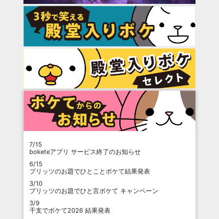
7/15
boketeアプリ サービス終了のお知らせ
6/15
プリッツのお題でひとことボケて結果発表
3/10
プリッツのお題でひと言ボケて キャンペーン
3/9
干支でボケて2026 結果発表