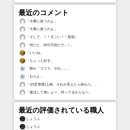
最近のコメント
「
大事に使うのよ
」
「
大事に使うのよ
」
「
そして、！！すごい！！彫刻
」
「
何だと、600万回だぞ…！
」
「
いいね
」
「
ちょっと好き
」
「
静か「ゴリラ、やれ…」
」
「
おらよ
」
「
(代官界隈)上様、それが見えたら終わり。
」
「
復活して来いよー。待ってるからなー
」
最近の評価されている職人
しょうぶ
しょうぶ