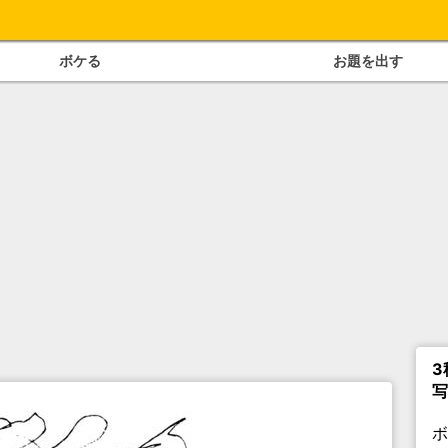
ボケる
お題を出す
3
写