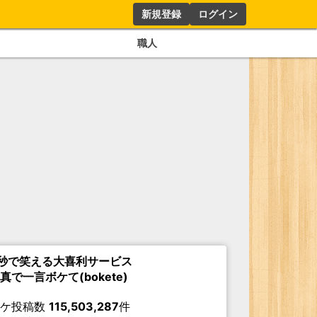
新規登録
ログイン
職人
秒で笑える大喜利サービス
真で一言ボケて(bokete)
ボケ投稿数
115,503,287
件