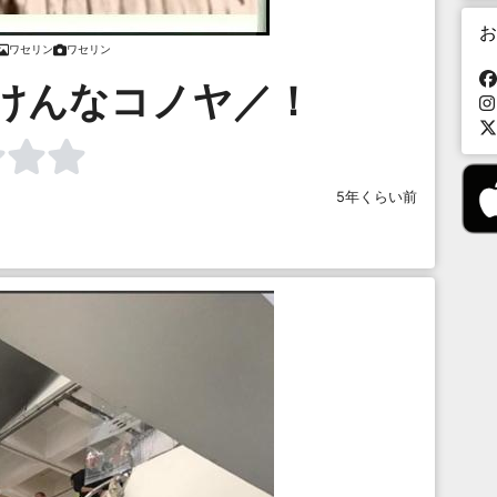
お
ワセリン
ワセリン
付けんなコノヤ／！
5年くらい前