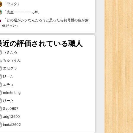
「
ワロタ
」
「
先生ーーーーーっ!!!
」
「
どの辺がシソなんだろうと思ったら初号機の色が紫
蘇だった
」
最近の評価されている職人
うさたろ
ちゅうそん
エセグラ
ひーた
エチョ
mtmtmtmg
ひーた
Syu0607
adg13690
inotai2602