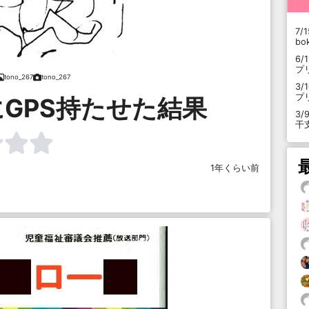
7/1
b
6/
プ
tono_267
tono_267
3/
プ
GPS持たせた結果
3/
干
1年くらい前