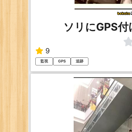
ソリにGPS
9
監視
GPS
追跡