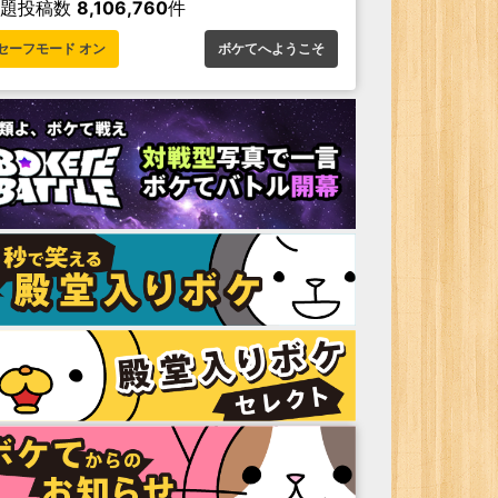
お題投稿数
8,106,760
件
セーフモード オン
ボケてへようこそ