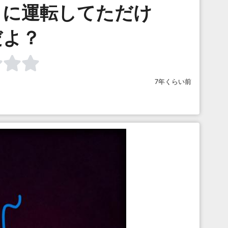
りに運転してただけ
だよ？
7年くらい前