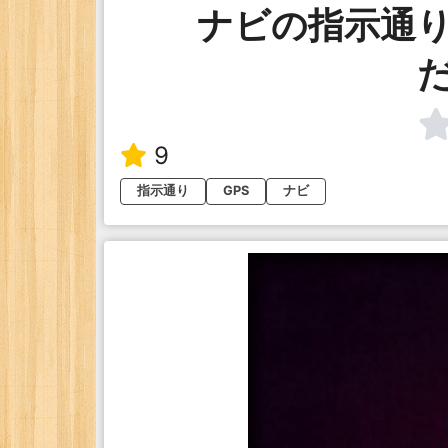
ナビの指示通
9
指示通り
GPS
ナビ