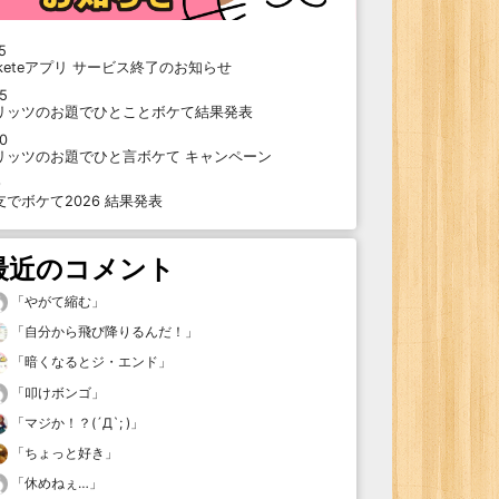
5
oketeアプリ サービス終了のお知らせ
15
リッツのお題でひとことボケて結果発表
10
リッツのお題でひと言ボケて キャンペーン
9
支でボケて2026 結果発表
最近のコメント
「
やがて縮む
」
「
自分から飛び降りるんだ！
」
「
暗くなるとジ・エンド
」
「
叩けボンゴ
」
「
マジか！？(´Д`; )
」
「
ちょっと好き
」
「
休めねぇ…
」