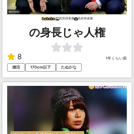
高所得者層
高所得者層
の身長じゃ人権
8
1年くらい前
婚活
170cm以下
たぬかな