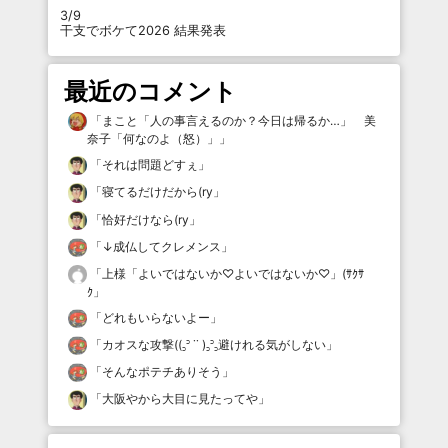
3/9
干支でボケて2026 結果発表
最近のコメント
「
まこと「人の事言えるのか？今日は帰るか…」 美
奈子「何なのよ（怒）」
」
「
それは問題どすぇ
」
「
寝てるだけだから(ry
」
「
恰好だけなら(ry
」
「
↓成仏してクレメンス
」
「
上様「よいではないか♡よいではないか♡」(ｻｸｻ
ｸ
」
「
どれもいらないよー
」
「
カオスな攻撃((꜆꜄ ˙˙ )꜆꜄꜆避けれる気がしない
」
「
そんなポテチありそう
」
「
大阪やから大目に見たってや
」