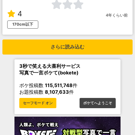
4
4年くらい前
170cm以下
さらに読み込む
3秒で笑える大喜利サービス
写真で一言ボケて(bokete)
ボケ投稿数
115,511,748
件
お題投稿数
8,107,633
件
セーフモード オン
ボケてへようこそ