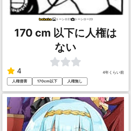
トーシロ23
トーシロー23
170 cm 以下に人権は
ない
4
4年くらい前
人権侵害
170cm以下
人権無し