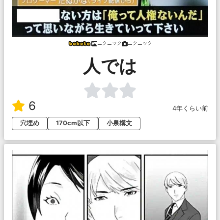
ニクニック
ニクニック
人では
6
4年くらい前
穴埋め
170cm以下
小泉構文