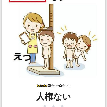
錨Mac's
錨Mac's
人権ない