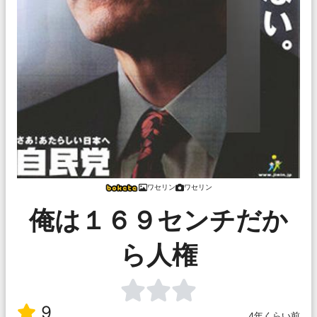
ワセリン
ワセリン
俺は１６９センチだか
ら人権
9
4年くらい前