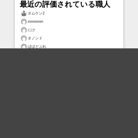
最近の評価されている職人
タムケン2
mmmmm
にけ
オノンド
ぱぱどぶれ
大陰唇八連制覇
ひー
星待ちすいせい
どんまい鼻毛
きしめん
おすすめのボケを毎日お届け
いいね！する
フォローする
フォローする