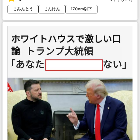
じみんとう
じんけん
170cm以下