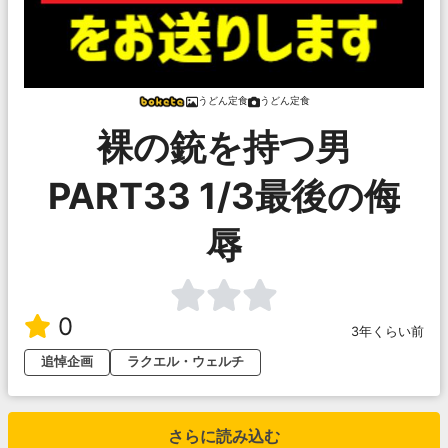
うどん定食
うどん定食
裸の銃を持つ男
PART33 1/3最後の侮
辱
0
3年くらい前
追悼企画
ラクエル・ウェルチ
さらに読み込む