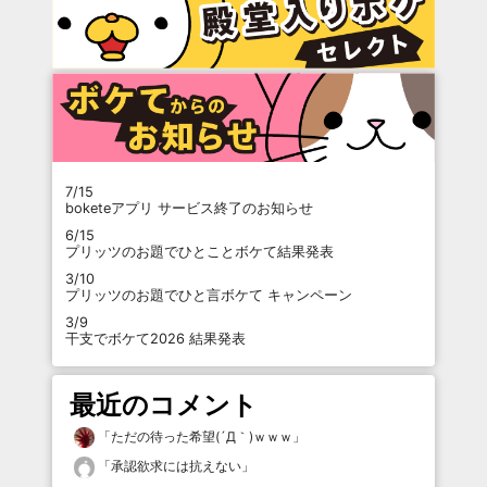
7/15
boketeアプリ サービス終了のお知らせ
6/15
プリッツのお題でひとことボケて結果発表
3/10
プリッツのお題でひと言ボケて キャンペーン
3/9
干支でボケて2026 結果発表
最近のコメント
「
ただの待った希望(´Д｀)ｗｗｗ
」
「
承認欲求には抗えない
」