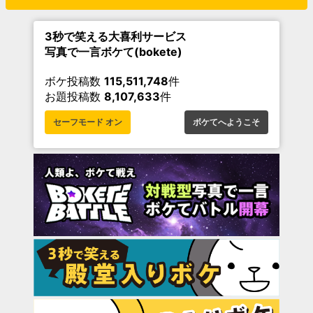
3秒で笑える大喜利サービス
写真で一言ボケて(bokete)
ボケ投稿数
115,511,748
件
お題投稿数
8,107,633
件
セーフモード オン
ボケてへようこそ