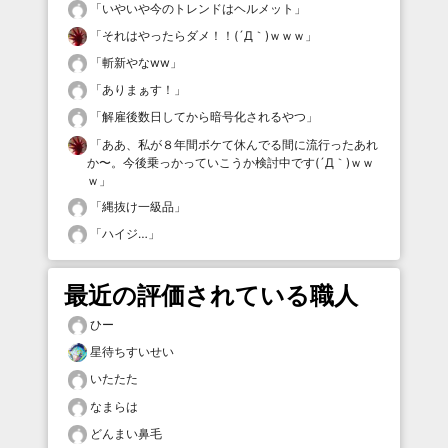
「
いやいや今のトレンドはヘルメット
」
「
それはやったらダメ！！(´Д｀)ｗｗｗ
」
「
斬新やなww
」
「
ありまぁす！
」
「
解雇後数日してから暗号化されるやつ
」
「
ああ、私が８年間ボケて休んでる間に流行ったあれ
か〜。今後乗っかっていこうか検討中です(´Д｀)ｗｗ
ｗ
」
「
縄抜け一級品
」
「
ハイジ…
」
最近の評価されている職人
ひー
星待ちすいせい
いたたた
なまらは
どんまい鼻毛