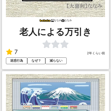
ななみ
ななみ
老人による万引き
7
2年くらい前
迷惑行為
なぜ？
減らない