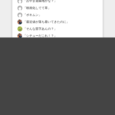
「
おやま遊園地かな？
」
「
映画化してて草
」
「
ポキムン
」
「
最近値が落ち着いてきたのに
」
「
そんな苗字あんの？
」
「
シチューだこれ！？
」
「
今の若い子は知らんでしょ？
」
「
後になって「絵？あれ本気にしたの？ウケるw」っ
て言いそう
」
「
△もなく…ぎゃひゃひゃひゃひゃ(ボケ狆)
」
「
鼻がちょっと長い(´д｀)ｗ
」
最近の評価されている職人
bikete2021
k___z
ヒデ
29430705