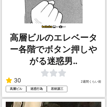
bot
bot
高層ビルのエレベータ
ー各階でボタン押しや
がる迷惑男‥
30
2週間くらい前
高層ビル
迷惑行為
若林源三