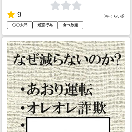
9
3年くらい前
〇〇太郎
迷惑行為
食べ放題