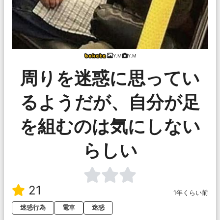
Y.M
Y.M
周りを迷惑に思ってい
るようだが、自分が足
を組むのは気にしない
らしい
21
1年くらい前
迷惑行為
電車
迷惑