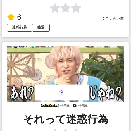
6
2年くらい前
迷惑行為
銭湯
仲手幾三
仲手幾三
それって迷惑行為