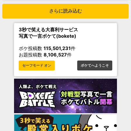
さらに読み込む
3秒で笑える大喜利サービス
写真で一言ボケて(bokete)
ボケ投稿数
115,501,231
件
お題投稿数
8,106,527
件
セーフモード オン
ボケてへようこそ