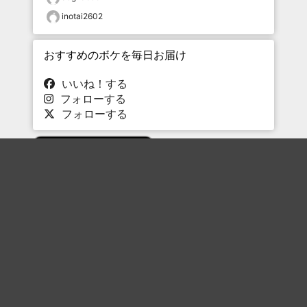
inotai2602
おすすめのボケを毎日お届け
いいね！する
フォローする
フォローする
Topに戻る
ボケを見る
まとめを見る
お題を探す
殿堂入り
最新人気まとめ
新着お題
ピックアップボケ
セレクトまとめ
人気お題
人気ボケ
セレクトお題
注目ボケ
人気タグ