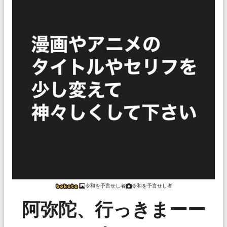
令和を予言せし者
令和を予言せし者
阿弥陀、行っきまーー