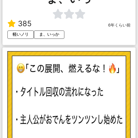
385
6年くらい前
軽いノリ
ま、いっか