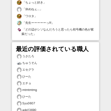
「
ちょっと好き
」
「
休めねぇ…
」
「
ワロタ
」
「
先生ーーーーーっ!!!
」
「
どの辺がシソなんだろうと思ったら初号機の色が紫
蘇だった
」
最近の評価されている職人
うさたろ
ちゅうそん
エセグラ
ひーた
エチョ
mtmtmtmg
ひーた
Syu0607
adg13690