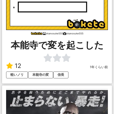
okanosuke555
okanosuke555
本能寺で変を起こした
12
1年くらい前
軽いノリ
本能寺の変
信長