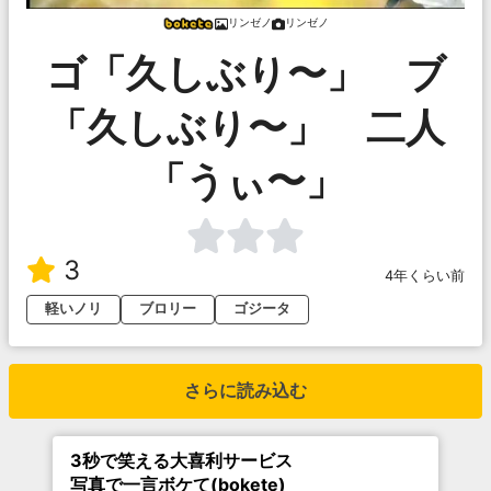
リンゼノ
リンゼノ
ゴ「久しぶり〜」 ブ
「久しぶり〜」 二人
「うぃ〜」
3
4年くらい前
軽いノリ
ブロリー
ゴジータ
さらに読み込む
3秒で笑える大喜利サービス
写真で一言ボケて(bokete)