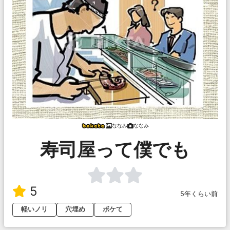
ななみ
ななみ
寿司屋って僕でも
5
5年くらい前
軽いノリ
穴埋め
ボケて