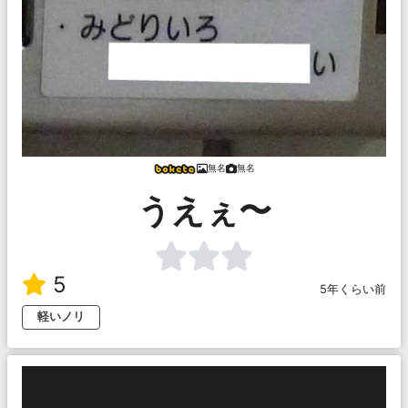
無名
無名
うえぇ〜
5
5年くらい前
軽いノリ