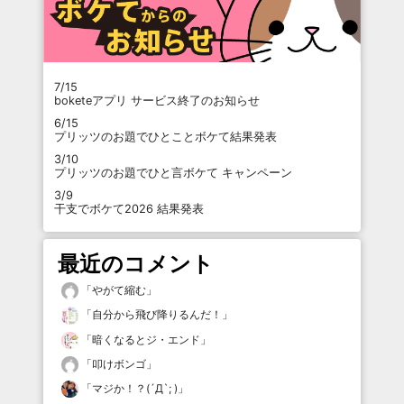
7/15
boketeアプリ サービス終了のお知らせ
6/15
プリッツのお題でひとことボケて結果発表
3/10
プリッツのお題でひと言ボケて キャンペーン
3/9
干支でボケて2026 結果発表
最近のコメント
「
やがて縮む
」
「
自分から飛び降りるんだ！
」
「
暗くなるとジ・エンド
」
「
叩けボンゴ
」
「
マジか！？(´Д`; )
」