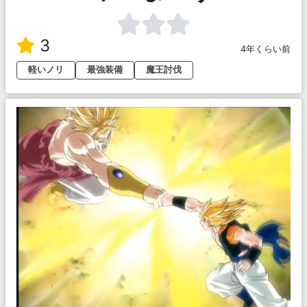
3
4年くらい前
軽いノリ
最強装備
魔王討伐