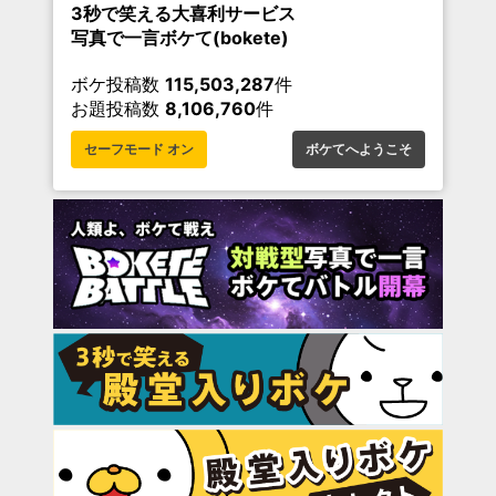
3秒で笑える大喜利サービス
写真で一言ボケて(bokete)
ボケ投稿数
115,503,287
件
お題投稿数
8,106,760
件
セーフモード オン
ボケてへようこそ