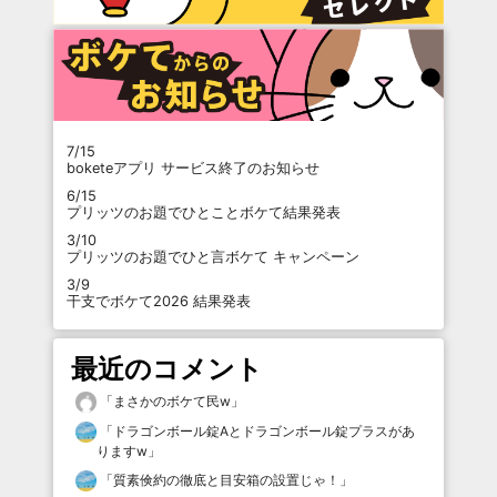
7/15
boketeアプリ サービス終了のお知らせ
6/15
プリッツのお題でひとことボケて結果発表
3/10
プリッツのお題でひと言ボケて キャンペーン
3/9
干支でボケて2026 結果発表
最近のコメント
「
まさかのボケて民w
」
「
ドラゴンボール錠Aとドラゴンボール錠プラスがあ
りますw
」
「
質素倹約の徹底と目安箱の設置じゃ！
」