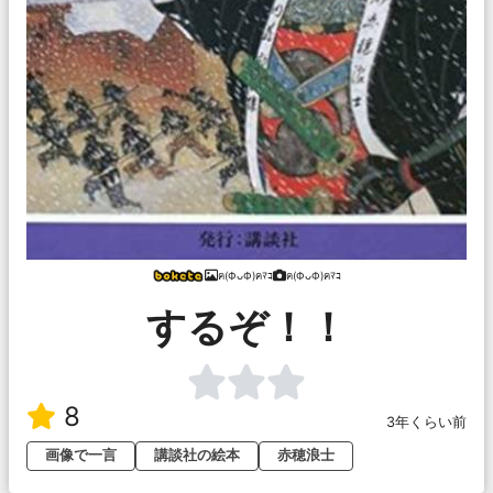
ฅ(ФᴗФ)ฅﾏｺ
ฅ(ФᴗФ)ฅﾏｺ
するぞ！！
8
3年くらい前
画像で一言
講談社の絵本
赤穂浪士