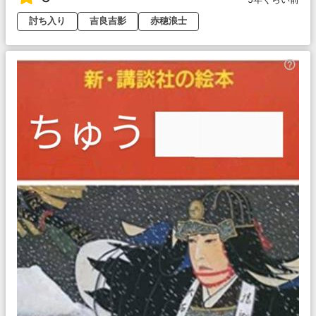
討ち入り
吉良吉影
赤穂浪士