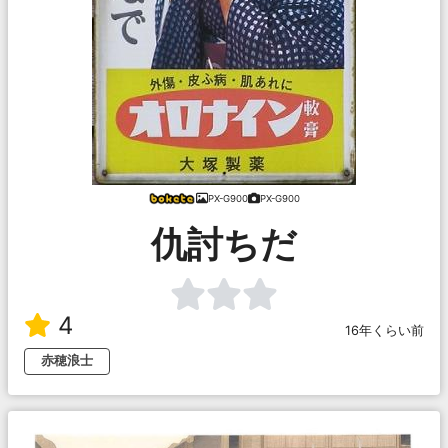
PX-G900
PX-G900
仇討ちだ
4
16年くらい前
赤穂浪士