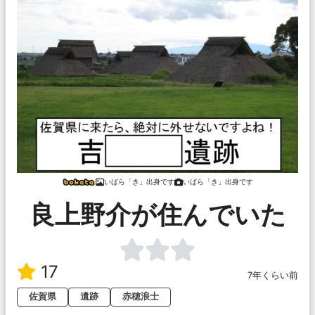
いばら「き」出身です
いばら「き」出身です
良上野介が住んでいた
17
7年くらい前
佐賀県
遺跡
赤穂浪士