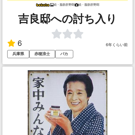
続・脂肪肝野郎
続・脂肪肝野郎
吉良邸への討ち入り
6
6年くらい前
兵庫県
赤穂浪士
バカ