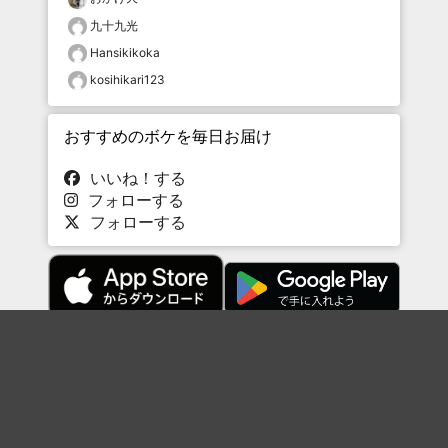
九十九光
Hansikikoka
kosihikari123
おすすめのボケを毎日お届け
いいね！する
フォローする
フォローする
Topに戻る
ボケを見る
まとめを見る
お題を探す
殿堂入り
最新人気まとめ
新着お題