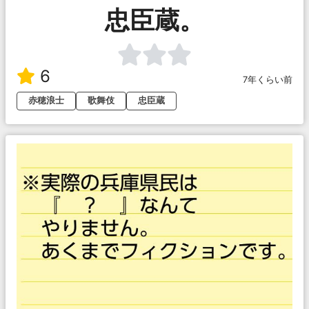
忠臣蔵。
6
7年くらい前
赤穂浪士
歌舞伎
忠臣蔵