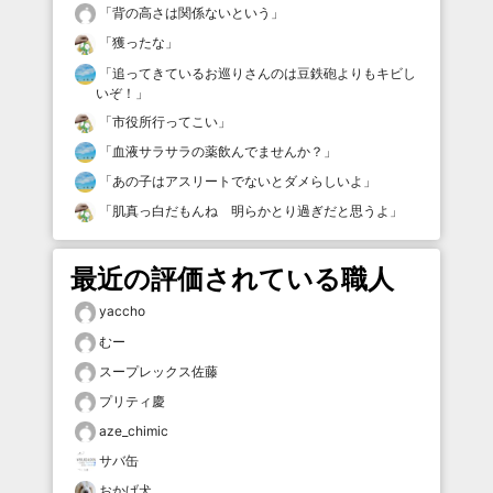
「
背の高さは関係ないという
」
「
獲ったな
」
「
追ってきているお巡りさんのは豆鉄砲よりもキビし
いぞ！
」
「
市役所行ってこい
」
「
血液サラサラの薬飲んでませんか？
」
「
あの子はアスリートでないとダメらしいよ
」
「
肌真っ白だもんね 明らかとり過ぎだと思うよ
」
最近の評価されている職人
yaccho
むー
スープレックス佐藤
プリティ慶
aze_chimic
サバ缶
おかげ犬