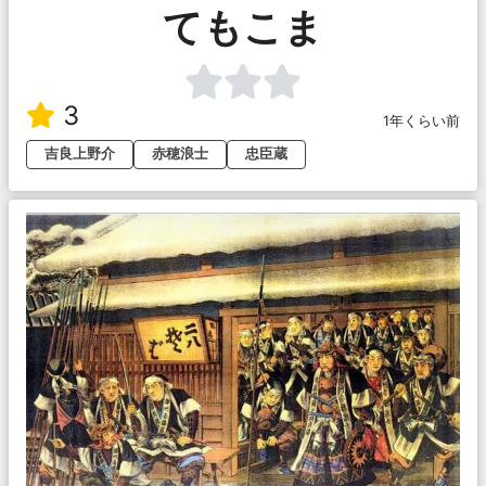
てもこま
3
1年くらい前
吉良上野介
赤穂浪士
忠臣蔵