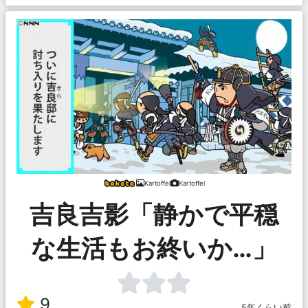
Kartoffel
Kartoffel
吉良吉影「静かで平穏
な生活もお終いか…」
9
5年くらい前