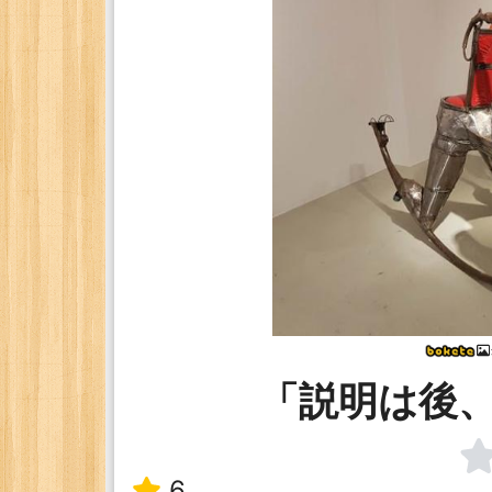
「説明は後
6