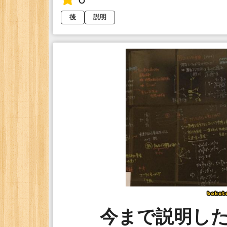
後
説明
今まで説明し