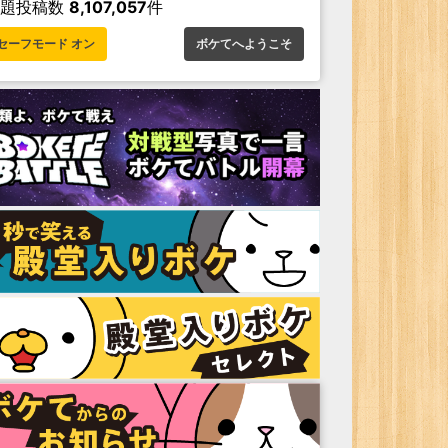
お題投稿数
8,107,057
件
セーフモード オン
ボケてへようこそ