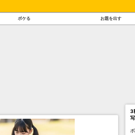
ボケる
お題を出す
3
写