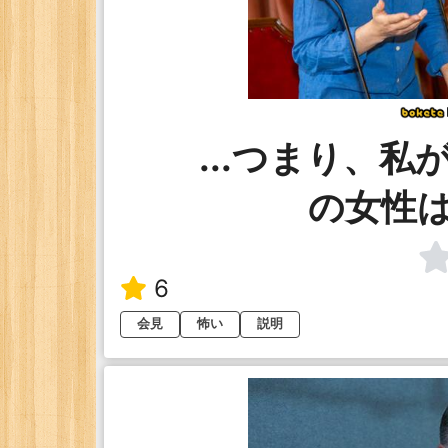
...つまり、
の女性
6
会見
怖い
説明