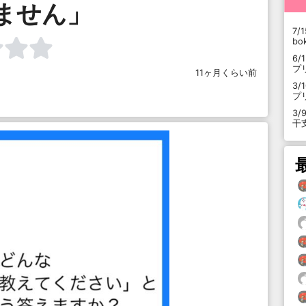
ません」
7/1
b
6/
プ
11ヶ月くらい前
3/
プ
3/
干