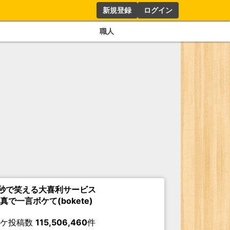
新規登録
ログイン
職人
秒で笑える大喜利サービス
真で一言ボケて(bokete)
ボケ投稿数
115,506,460
件