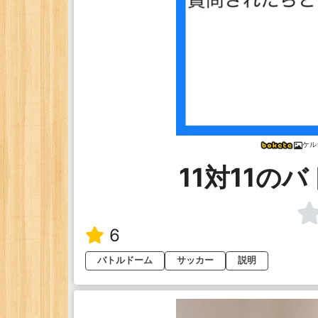
ケル
11対11の
6
バトルドーム
サッカー
説明