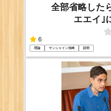
全部省略した
エエイ｣
6
理論
サンシャイン池崎
説明