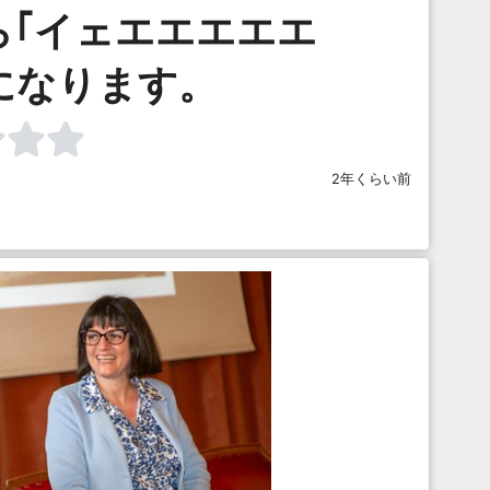
ら｢イェエエエエエ
になります。
2年くらい前