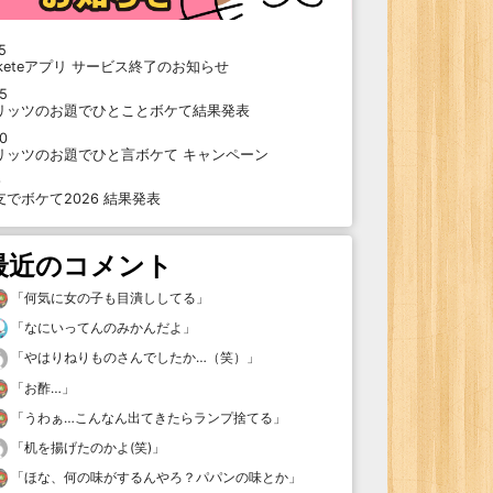
5
oketeアプリ サービス終了のお知らせ
15
リッツのお題でひとことボケて結果発表
10
リッツのお題でひと言ボケて キャンペーン
9
支でボケて2026 結果発表
最近のコメント
「
何気に女の子も目潰ししてる
」
「
なにいってんのみかんだよ
」
「
やはりねりものさんでしたか…（笑）
」
「
お酢…
」
「
うわぁ…こんなん出てきたらランプ捨てる
」
「
机を揚げたのかよ(笑)
」
「
ほな、何の味がするんやろ？パパンの味とか
」