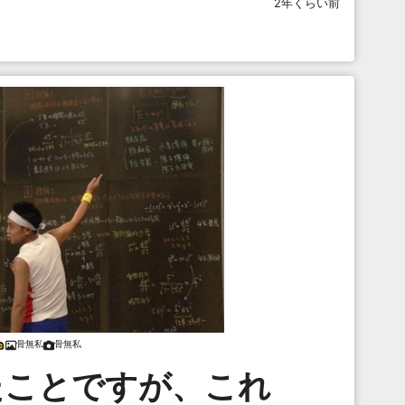
2年くらい前
骨無私
骨無私
たことですが、これ