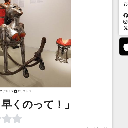
お
クリストフ
クリストフ
、早くのって！」