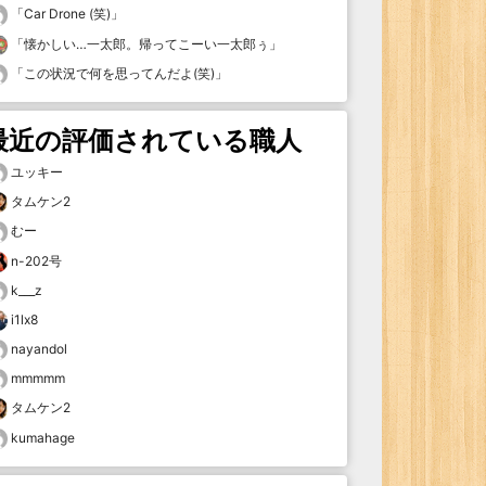
「
Car Drone (笑)
」
「
懐かしい…一太郎。帰ってこーい一太郎ぅ
」
「
この状況で何を思ってんだよ(笑)
」
最近の評価されている職人
ユッキー
タムケン2
むー
n-202号
k___z
i1lx8
nayandol
mmmmm
タムケン2
kumahage