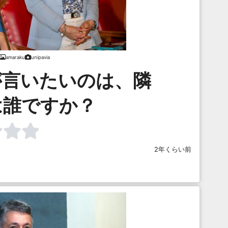
amaraku
unipavia
私が言いたいのは、隣
は誰ですか？
2年くらい前