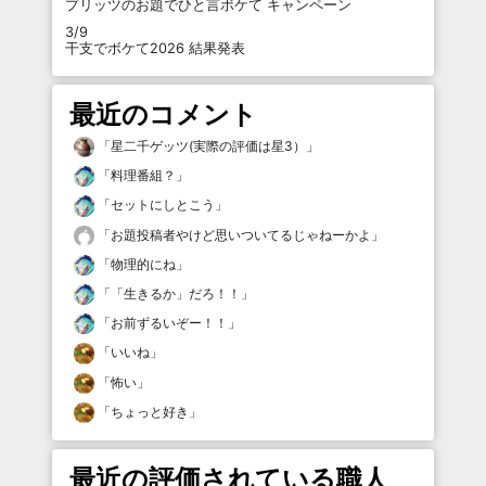
プリッツのお題でひと言ボケて キャンペーン
3/9
干支でボケて2026 結果発表
最近のコメント
「
星二千ゲッツ(実際の評価は星3）
」
「
料理番組？
」
「
セットにしとこう
」
「
お題投稿者やけど思いついてるじゃねーかよ
」
「
物理的にね
」
「
「生きるか」だろ！！
」
「
お前ずるいぞー！！
」
「
いいね
」
「
怖い
」
「
ちょっと好き
」
最近の評価されている職人