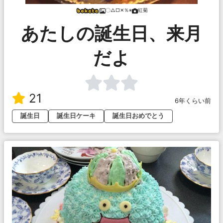
〇△□✕％※
紅菊
あたしの誕生日、来月
だよ
21
6年くらい前
誕生日
誕生日ケーキ
誕生日おめでとう