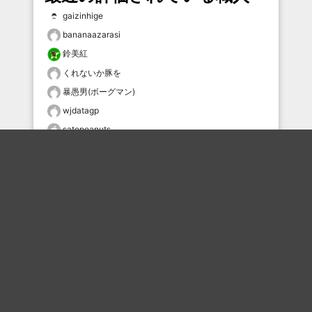
gaizinhige
bananaazarasi
鈴美紅
くれないか豚を
暴愚男(ボーグマン)
wjdatagp
satopeanuts
花和尚
まひろ
Hiroaki
おすすめのボケを毎日お届け
いいね！する
フォローする
フォローする