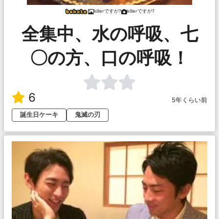
killerですが?
killerですが?
全集中、水の呼吸、七
〇の方、口の呼吸！
6
5年くらい前
誕生日ケーキ
鬼滅の刃