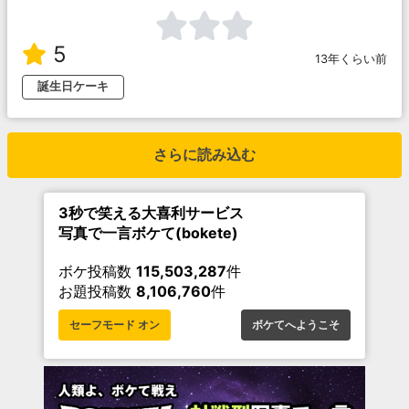
5
13年くらい前
誕生日ケーキ
さらに読み込む
3秒で笑える大喜利サービス
写真で一言ボケて(bokete)
ボケ投稿数
115,503,287
件
お題投稿数
8,106,760
件
セーフモード オン
ボケてへようこそ