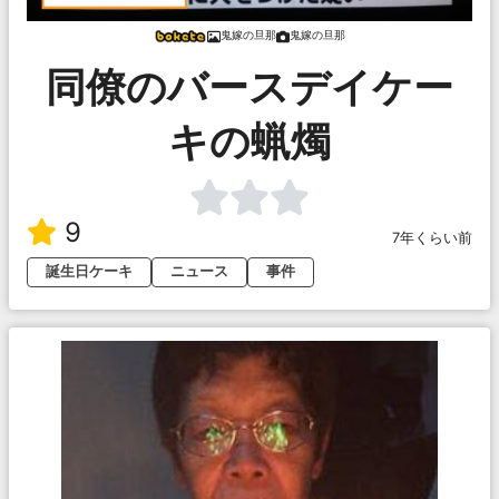
鬼嫁の旦那
鬼嫁の旦那
同僚のバースデイケー
キの蝋燭
9
7年くらい前
誕生日ケーキ
ニュース
事件