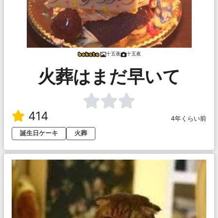
十五夜
十五夜
火葬はまだ早いて
414
4年くらい前
誕生日ケーキ
火葬