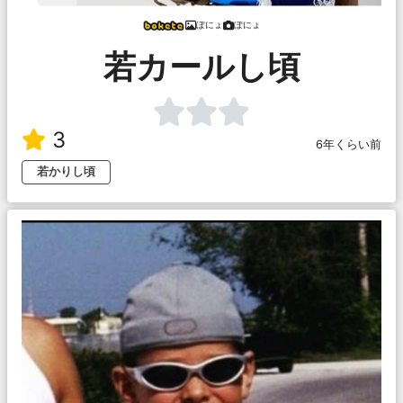
ぽにょ
ぽにょ
若カールし頃
3
6年くらい前
若かりし頃