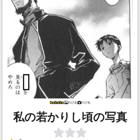
れびあ
れびあ
私の若かりし頃の写真