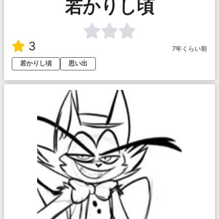
若かりし頃
3
7年くらい前
若かりし頃
思い出