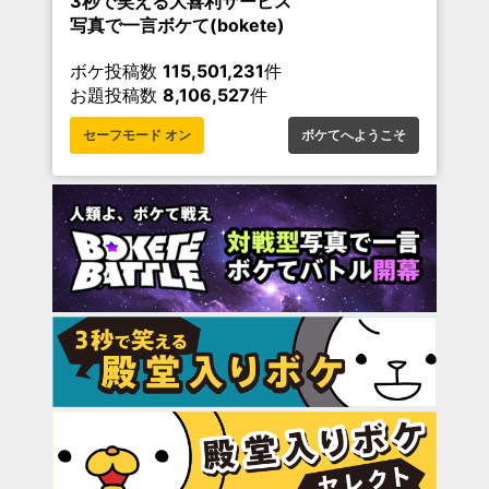
3秒で笑える大喜利サービス
写真で一言ボケて(bokete)
ボケ投稿数
115,501,231
件
お題投稿数
8,106,527
件
セーフモード オン
ボケてへようこそ