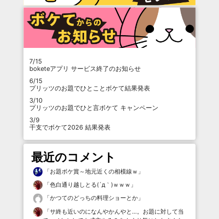
7/15
boketeアプリ サービス終了のお知らせ
6/15
プリッツのお題でひとことボケて結果発表
3/10
プリッツのお題でひと言ボケて キャンペーン
3/9
干支でボケて2026 結果発表
最近のコメント
「
お題ボケ賞～地元近くの相模線ｗ
」
「
色白通り越しとる(´д｀)ｗｗｗ
」
「
かつてのどっちの料理ショーとか
」
「
サ終も近いのになんやかんやと…。お題に対して当