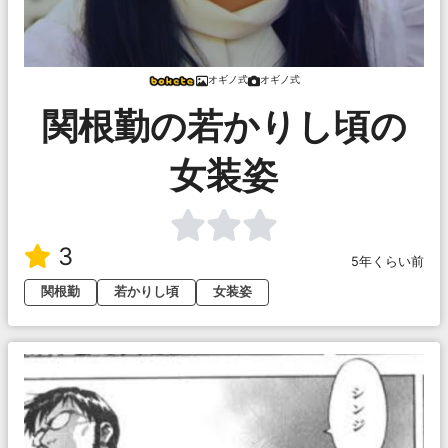
オギノ式
オギノ式
関根勤の若かりし頃の
女装姿
3
5年くらい前
関根勤
若かりし頃
女装姿