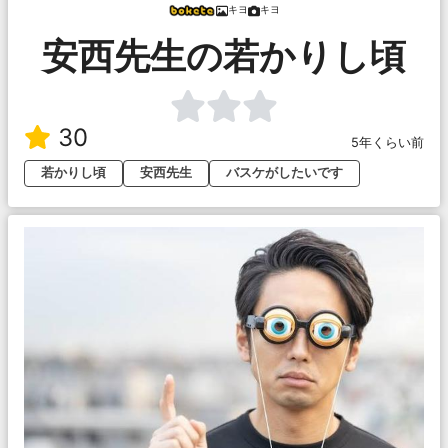
キヨ
キヨ
安西先生の若かりし頃
30
5年くらい前
若かりし頃
安西先生
バスケがしたいです