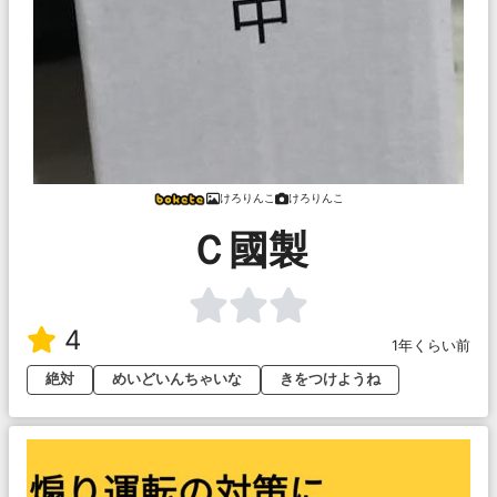
けろりんこ
けろりんこ
Ｃ國製
4
1年くらい前
絶対
めいどいんちゃいな
きをつけようね