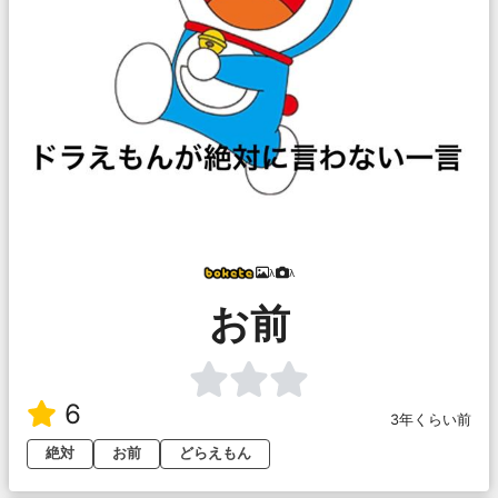
λ
λ
お前
6
3年くらい前
絶対
お前
どらえもん