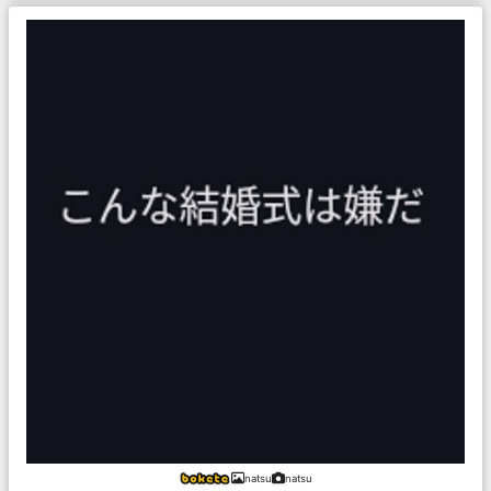
natsu
natsu