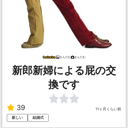
まんだむ
まんだむ
新郎新婦による屁の交
換です
39
11ヶ月くらい前
新しい
結婚式