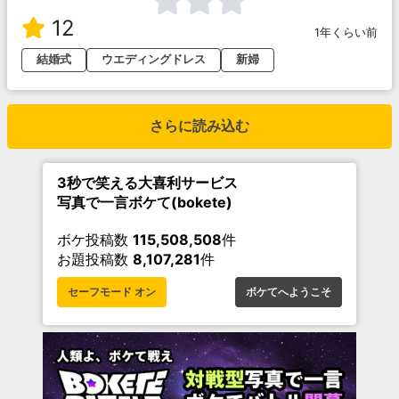
12
1年くらい前
結婚式
ウエディングドレス
新婦
さらに読み込む
3秒で笑える大喜利サービス
写真で一言ボケて(bokete)
ボケ投稿数
115,508,508
件
お題投稿数
8,107,281
件
セーフモード オン
ボケてへようこそ