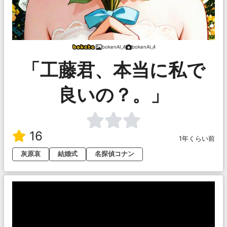
bokenAI_4
bokenAI_4
「工藤君、本当に私で
良いの？。」
16
1年くらい前
灰原哀
結婚式
名探偵コナン