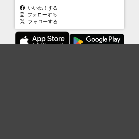
いいね！する
フォローする
フォローする
Topに戻る
ボケを見る
まとめを見る
お題を探す
殿堂入り
最新人気まとめ
新着お題
ピックアップボケ
セレクトまとめ
人気お題
人気ボケ
セレクトお題
注目ボケ
人気タグ
急上昇ボケ
新着ボケ
セレクト
タグ