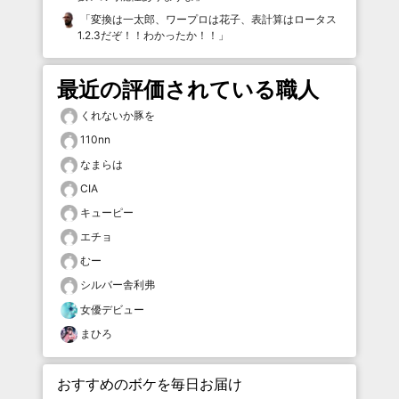
「
変換は一太郎、ワープロは花子、表計算はロータス
1.2.3だぞ！！わかったか！！
」
最近の評価されている職人
くれないか豚を
110nn
なまらは
CIA
キューピー
エチョ
むー
シルバー舎利弗
女優デビュー
まひろ
おすすめのボケを毎日お届け