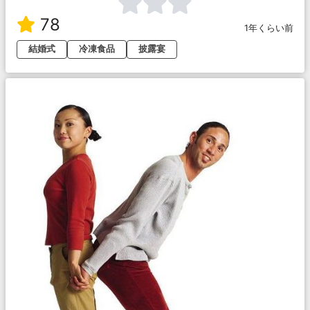
78
1年くらい前
結婚式
冷凍食品
披露宴