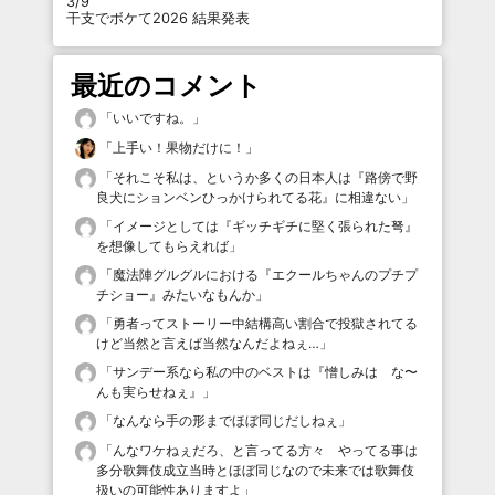
3/9
干支でボケて2026 結果発表
最近のコメント
「
いいですね。
」
「
上手い！果物だけに！
」
「
それこそ私は、というか多くの日本人は『路傍で野
良犬にションベンひっかけられてる花』に相違ない
」
「
イメージとしては『ギッチギチに堅く張られた弩』
を想像してもらえれば
」
「
魔法陣グルグルにおける『エクールちゃんのプチプ
チショー』みたいなもんか
」
「
勇者ってストーリー中結構高い割合で投獄されてる
けど当然と言えば当然なんだよねぇ…
」
「
サンデー系なら私の中のベストは『憎しみは な〜
んも実らせねぇ』
」
「
なんなら手の形までほぼ同じだしねぇ
」
「
んなワケねぇだろ、と言ってる方々 やってる事は
多分歌舞伎成立当時とほぼ同じなので未来では歌舞伎
扱いの可能性ありますよ
」