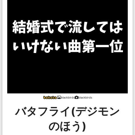
blackbirds
blackbirds
バタフライ(デジモン
のほう)