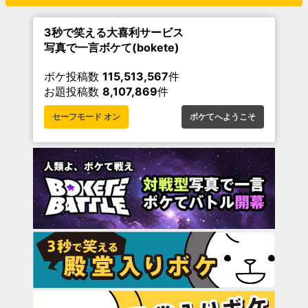
3秒で笑える大喜利サービス
写真で一言ボケて(bokete)
ボケ投稿数
115,513,567
件
お題投稿数
8,107,869
件
セーフモード オン
ボケてへようこそ