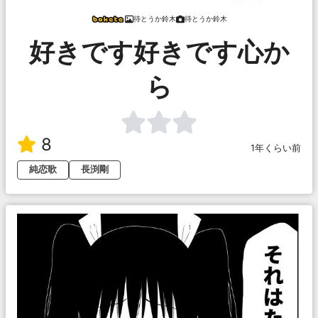
待とうか鈴木
待とうか鈴木
好きです好きです心か
ら
8
1年くらい前
純恋歌
長渕剛