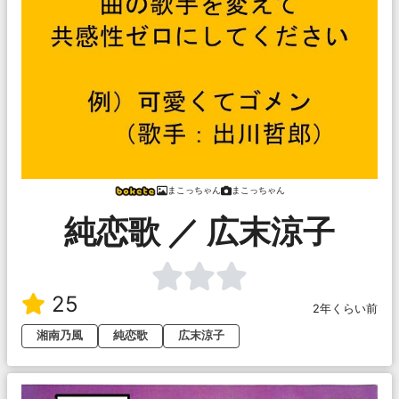
まこっちゃん
まこっちゃん
純恋歌 ／ 広末涼子
25
2年くらい前
湘南乃風
純恋歌
広末涼子