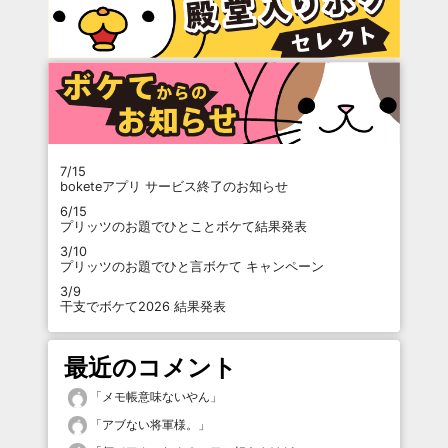
7/15
boketeアプリ サービス終了のお知らせ
6/15
プリッツのお題でひとことボケて結果発表
3/10
プリッツのお題でひと言ボケて キャンペーン
3/9
干支でボケて2026 結果発表
最近のコメント
「
メモ帳意味ないやん
」
「
アブない将軍様。
」