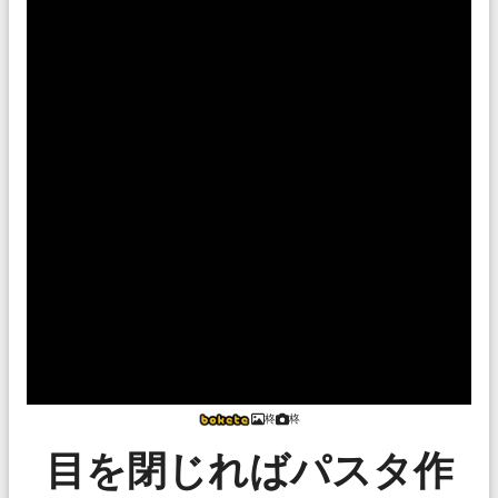
柊
柊
目を閉じればパスタ作