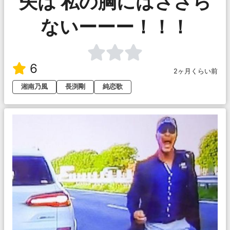
矢は 私の胸にはささら
ないーーー！！！
6
2ヶ月くらい前
湘南乃風
長渕剛
純恋歌