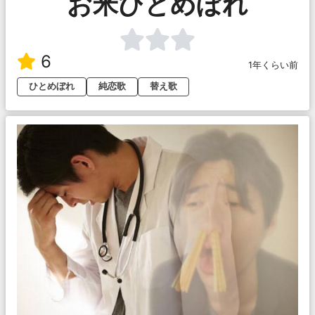
お米ひとめぼれ
6
1年くらい前
ひとめぼれ
純恋歌
替え歌