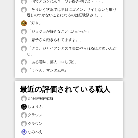
「
何でアカンねん？ ワシ好きやけど・・・
」
「
そういう状況では早目にゴメンナサイしないと取り
返しのつかないことになるのは経験済みよ。
」
「
好き
」
「
ジョジョが好きなことはわかった
」
「
息子さん飽きられてますよ。
」
「
クロ、ジャイアンとスネ夫にやられるほど強いんだ
な
」
「
ある意味、芸人コロし(泣)
」
「
う〜ん、マンダムw
」
最近の評価されている職人
Dhebwidjwjxbj
しょうぶ
クラウン
クラウン
なみへえ