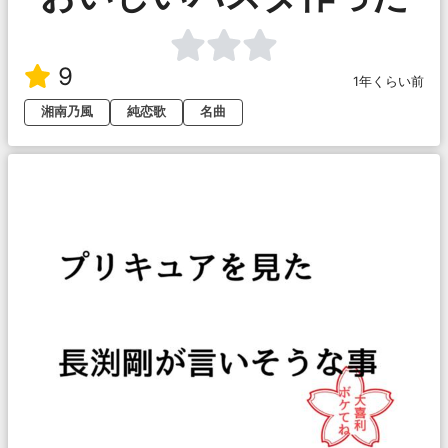
9
1年くらい前
湘南乃風
純恋歌
名曲