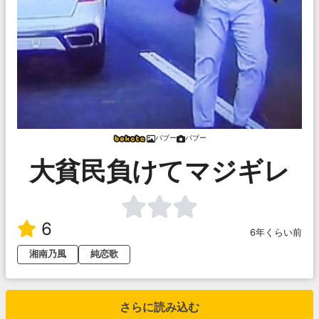
バブー
バブー
大貧民負けてマジギレ
6
6年くらい前
湘南乃風
純恋歌
さらに読み込む