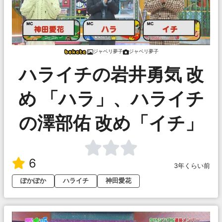
ジャベリ夢子
ジャベリ夢子
ハライチの岩井勇気 改
め 「ハラ」、ハライチ
の澤部佑 改め「イチ」
6
3年くらい前
ぽかぽか
ハライチ
神田愛花