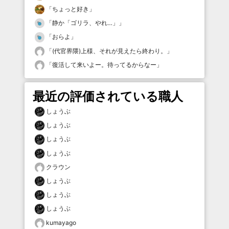
「
ちょっと好き
」
「
静か「ゴリラ、やれ…」
」
「
おらよ
」
「
(代官界隈)上様、それが見えたら終わり。
」
「
復活して来いよー。待ってるからなー
」
最近の評価されている職人
しょうぶ
しょうぶ
しょうぶ
しょうぶ
クラウン
しょうぶ
しょうぶ
しょうぶ
kumayago