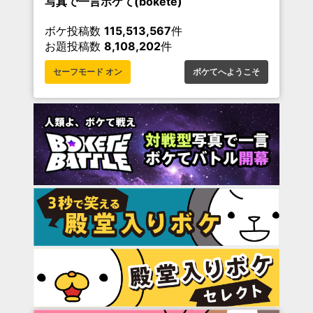
写真で一言ボケて(bokete)
ボケ投稿数
115,513,567
件
お題投稿数
8,108,202
件
セーフモード オン
ボケてへようこそ