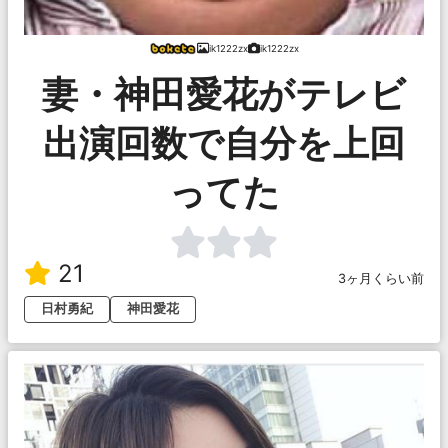
ik1222zx
ik1222zx
妻・神田愛花がテレビ
出演回数で自分を上回
ってた
21
3ヶ月くらい前
日村勇紀
神田愛花