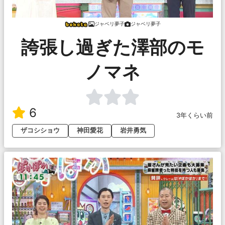
ジャベリ夢子
ジャベリ夢子
誇張し過ぎた澤部のモ
ノマネ
6
3年くらい前
ザコシショウ
神田愛花
岩井勇気