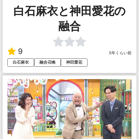
白石麻衣と神田愛花の
融合
9
5年くらい前
白石麻衣
融合召喚
神田愛花