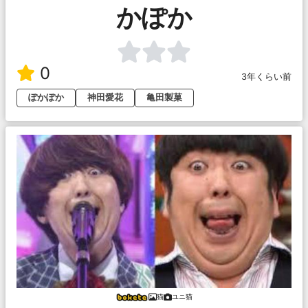
かぽか
0
3年くらい前
ぽかぽか
神田愛花
亀田製菓
猫
ユニ猫