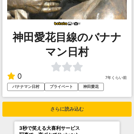
M
M
神田愛花目線のバナナ
マン日村
0
7年くらい前
バナナマン日村
プライベート
神田愛花
さらに読み込む
3秒で笑える大喜利サービス