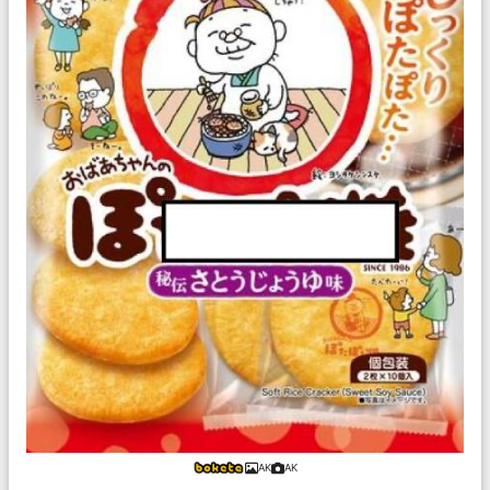
AK
AK