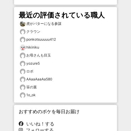
最近の評価されている職人
虎がバターになる参謀
クラウン
ponkotsuuuuu412
hikiniku
お母さんも目玉
yozure5
ロボ
AAaaAaaAa580
笹の葉
1o_ok
おすすめのボケを毎日お届け
いいね！する
フォローする