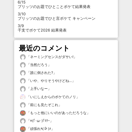
6/15
プリッツのお題でひとことボケて結果発表
3/10
プリッツのお題でひと言ボケて キャンペーン
3/9
干支でボケて2026 結果発表
最近のコメント
「
ネーミングセンスがダサい!
」
「
当然だろう
」
「
誰に倒された?
」
「
いや、やりそうやけどね…
」
「
上手いなー
」
「
いにしえからのボケてのノリ
」
「
前にも見たぞこれ
」
「
もっと他にいいのがあっただろうな
」
「
≡(｢･ω･)｢ﾏﾃｰ
」
「
頑張れ٩( ᐖ )۶
」