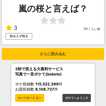
嵐の桜と言えば？
3
7年くらい前
知る人ぞ知る
さらに読み込む
3秒で笑える大喜利サービス
写真で一言ボケて(bokete)
ボケ投稿数
115,522,389
件
お題投稿数
8,108,727
件
セーフモード オン
ボケてへようこそ