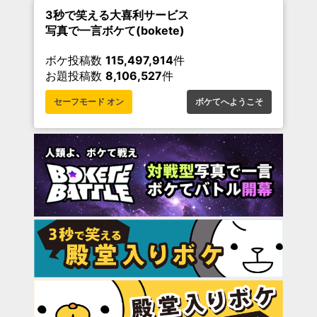
3秒で笑える大喜利サービス
写真で一言ボケて(bokete)
ボケ投稿数
115,497,914
件
お題投稿数
8,106,527
件
セーフモード オン
ボケてへようこそ