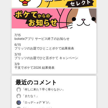
7/15
boketeアプリ サービス終了のお知らせ
6/15
プリッツのお題でひとことボケて結果発表
3/10
プリッツのお題でひと言ボケて キャンペーン
3/9
干支でボケて2026 結果発表
最近のコメント
「
何しに来た？早く帰りなさい
」
「
またな！
」
「
ロっデ～ォ(*´∀`)ﾉ
」