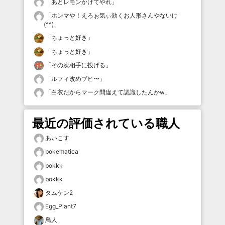
「
あとレモンかけてやれ
」
「
ホンマや！えろぉ気ぃ効くお人形さんやないけ
(^^)
」
「
ちょっと好き
」
「
ちょっと好き
」
「
その次相手に投げる
」
「
ルフィ改めブヒ〜
」
「
白衣だからマーク間違えて認識したんかw
」
最近の評価されている職人
あいこす
bokematica
bokkk
bokkk
タムケン2
Egg_Plant7
鳥人