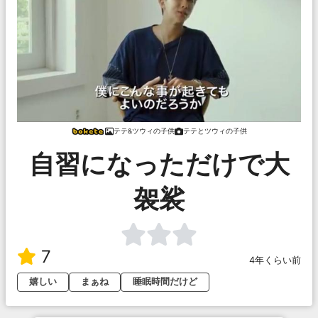
テテ&ツウィの子供
テテとツウィの子供
自習になっただけで大
袈裟
7
4年くらい前
嬉しい
まぁね
睡眠時間だけど