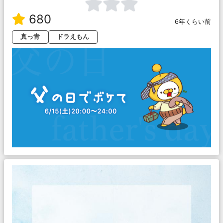
680
6年くらい前
真っ青
ドラえもん