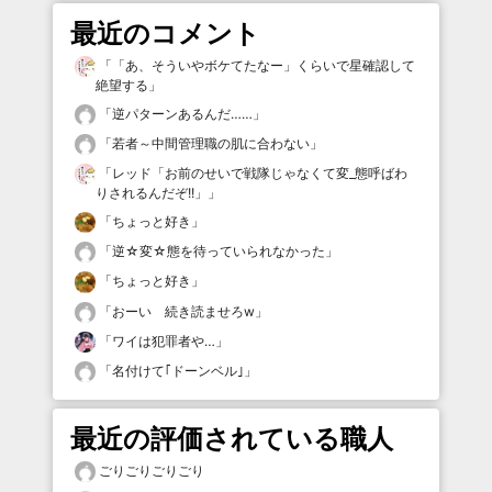
最近のコメント
「
「あ、そういやボケてたなー」くらいで星確認して
絶望する
」
「
逆パターンあるんだ……
」
「
若者～中間管理職の肌に合わない
」
「
レッド「お前のせいで戦隊じゃなくて変_態呼ばわ
りされるんだぞ!!」
」
「
ちょっと好き
」
「
逆☆変☆態を待っていられなかった
」
「
ちょっと好き
」
「
おーい 続き読ませろw
」
「
ワイは犯罪者や…
」
「
名付けて｢ドーンベル｣
」
最近の評価されている職人
ごりごりごりごり