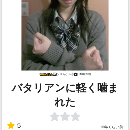
シリカゲル亭
HARUの唄
バタリアンに軽く噛ま
れた
5
16年くらい前