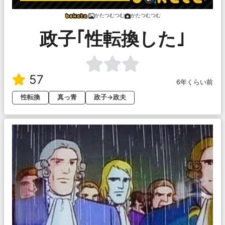
かたつむつむ
かたつむつむ
政子｢性転換した｣
57
6年くらい前
性転換
真っ青
政子→政夫