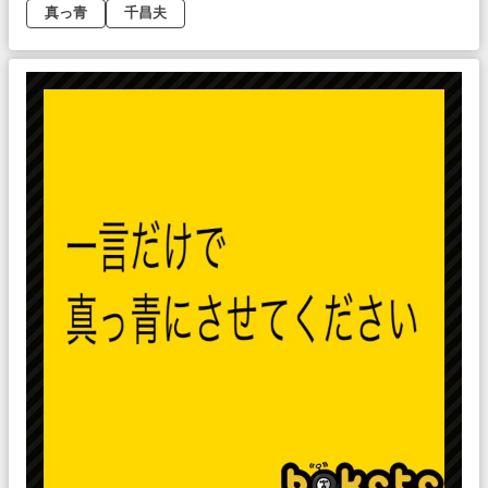
真っ青
千昌夫