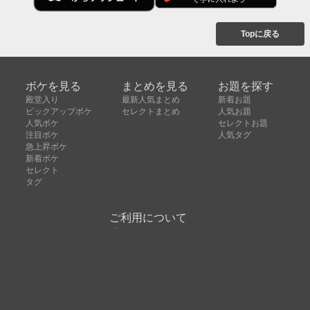
Topに戻る
ボケを見る
まとめを見る
お題を探す
殿堂入り
最新人気まとめ
新着お題
ピックアップボケ
セレクトまとめ
人気お題
人気ボケ
セレクトお題
注目ボケ
人気タグ
急上昇ボケ
新着ボケ
セレクト
タグ
ご利用について
ボケてについて
使い方
利用規約
よくある質問
クッキーの利用について
お問い合わせ
広告掲載について