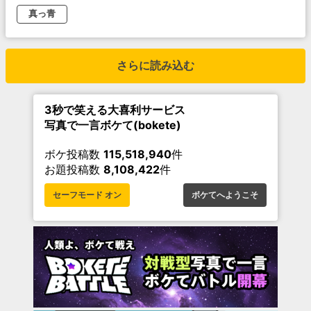
真っ青
さらに読み込む
3秒で笑える大喜利サービス
写真で一言ボケて(bokete)
ボケ投稿数
115,518,940
件
お題投稿数
8,108,422
件
セーフモード オン
ボケてへようこそ