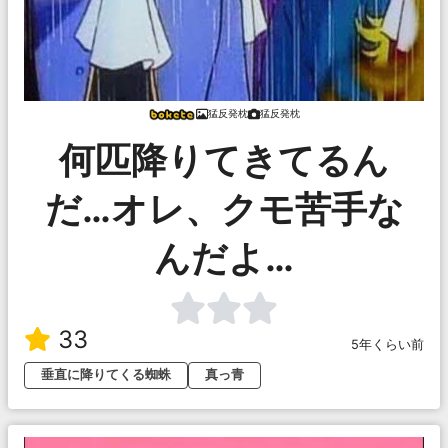
猛反発枕
猛反発枕
何匹降りてきてるん
だ…オレ、クモ苦手な
んだよ…
33
5年くらい前
垂直に降りてくる蜘蛛
真っ青