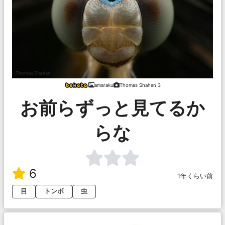
amaraku
Thomas Shahan 3
お前らずっと見てるか
らな
6
1年くらい前
目
トンボ
虫