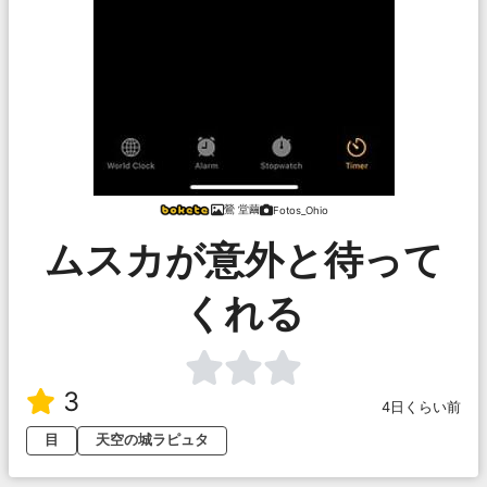
鶯 堂繭
Fotos_Ohio
ムスカが意外と待って
くれる
3
4日くらい前
目
天空の城ラピュタ