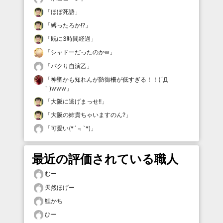
「
ほぼ死語
」
「
縛ったろか!?
」
「
既に3時間経過
」
「
シャドーだったのかw
」
「
パクり自演乙
」
「
神聖かも知れんが防御柵が低すぎる！！(´Д
｀)www
」
「
大阪に逃げまっせ!!
」
「
大阪の姉貴ちゃいますのん?
」
「
可愛い(*´﹃`*)
」
最近の評価されている職人
むー
天然ほげー
鯉かち
ひー