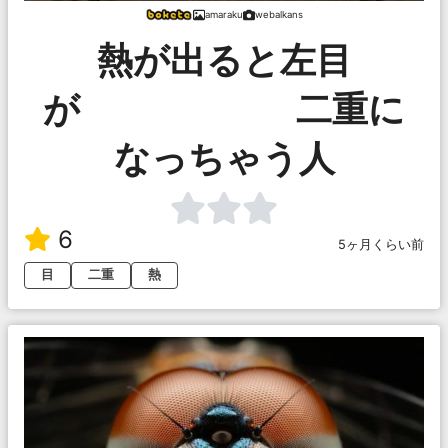
amaraku
webalkans
熱が出ると左目
が 二重に
なっちゃう人
6
5ヶ月くらい前
目
二重
熱