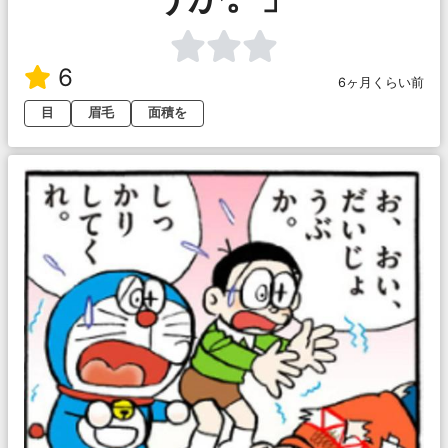
6
6ヶ月くらい前
目
眉毛
面積を