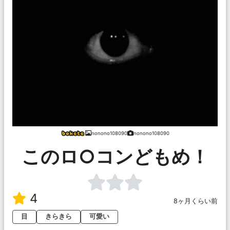
nonono108090
nonono108090
このロ○コンどもめ！
4
8ヶ月くらい前
目
きらきら
可愛い