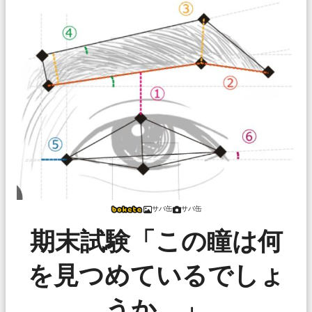
サバ缶
サバ缶
期末試験「この瞳は何
を見つめているでしょ
うか。」