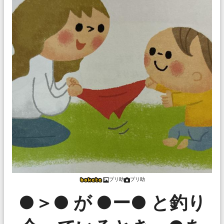
プリ助
プリ助
●＞● が ●ー● と釣り