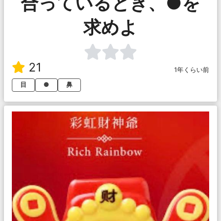
合っているとき、●を
求めよ
21
1年くらい前
目
●
鼻