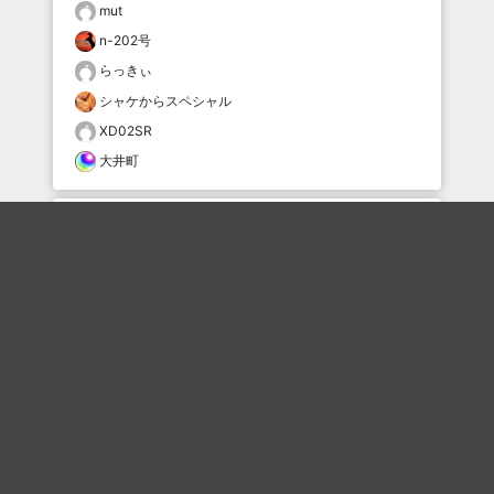
mut
n-202号
らっきぃ
シャケからスペシャル
XD02SR
大井町
おすすめのボケを毎日お届け
いいね！する
フォローする
フォローする
Topに戻る