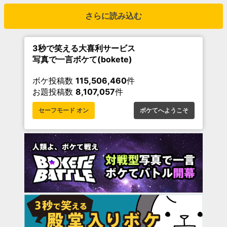
さらに読み込む
3秒で笑える大喜利サービス
写真で一言ボケて(bokete)
ボケ投稿数
115,506,460
件
お題投稿数
8,107,057
件
セーフモード オン
ボケてへようこそ