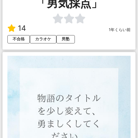
「男気採点」
14
1年くらい前
不合格
カラオケ
男塾