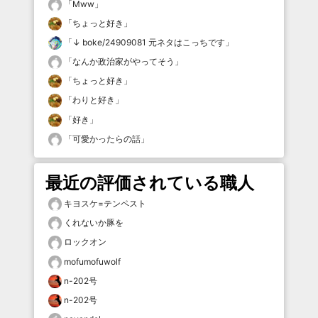
「
Mww
」
「
ちょっと好き
」
「
↓ boke/24909081 元ネタはこっちです
」
「
なんか政治家がやってそう
」
「
ちょっと好き
」
「
わりと好き
」
「
好き
」
「
可愛かったらの話
」
最近の評価されている職人
キヨスケ=テンペスト
くれないか豚を
ロックオン
mofumofuwolf
n-202号
n-202号