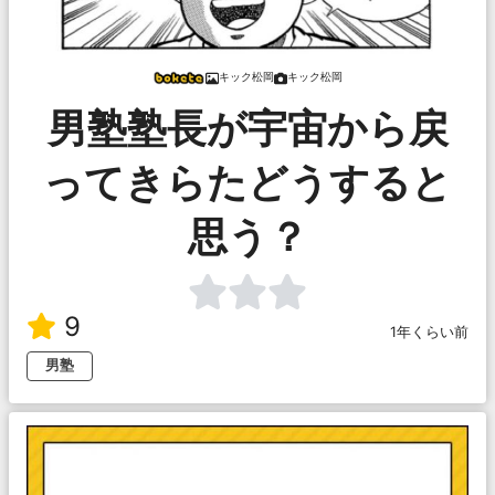
キック松岡
キック松岡
男塾塾長が宇宙から戻
ってきらたどうすると
思う？
9
1年くらい前
男塾