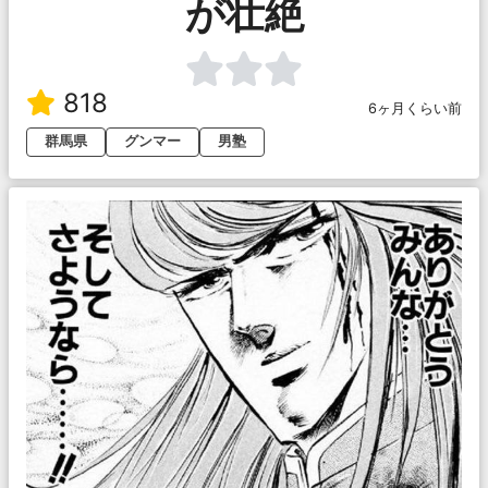
が壮絶
818
6ヶ月くらい前
群馬県
グンマー
男塾