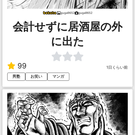
guga9652
guga9652
会計せずに居酒屋の外
に出た
99
1日くらい前
男塾
お笑い
マンガ