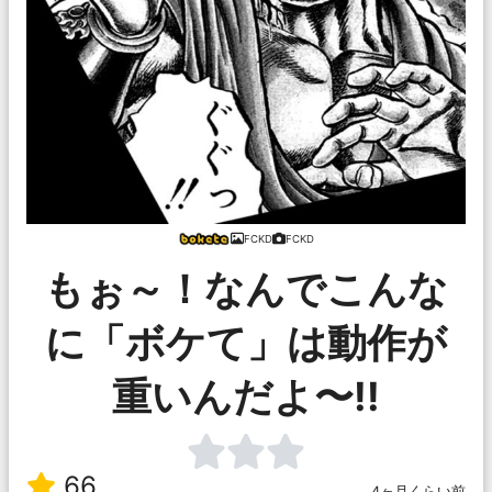
FCKD
FCKD
もぉ～！なんでこんな
に「ボケて」は動作が
重いんだよ〜!!
66
4ヶ月くらい前