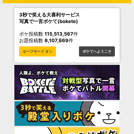
3秒で笑える大喜利サービス
写真で一言ボケて(bokete)
ボケ投稿数
115,513,567
件
お題投稿数
8,107,869
件
セーフモード オン
ボケてへようこそ