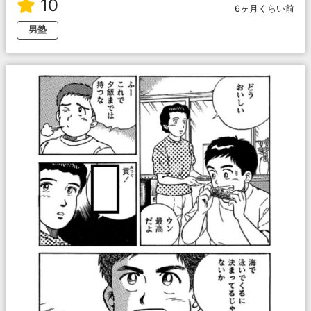
10
6ヶ月くらい前
男塾