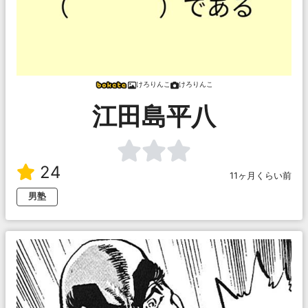
けろりんこ
けろりんこ
江田島平八
24
11ヶ月くらい前
男塾