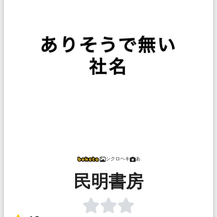
シクロヘキ
あ
民明書房