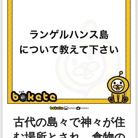
bokex
bokex
古代の島々で神々が住
む場所とされ、食物の