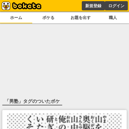
新規登録
ログイン
ホーム
ボケる
お題を出す
職人
「
男塾
」タグのついたボケ