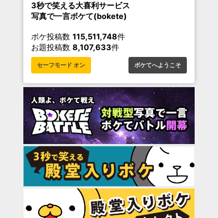
3秒で笑える大喜利サービス
写真で一言ボケて(bokete)
ボケ投稿数
115,511,748
件
お題投稿数
8,107,633
件
セーフモード オン
ボケてへようこそ