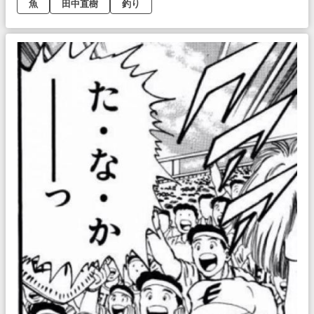
魚
田中直樹
釣り