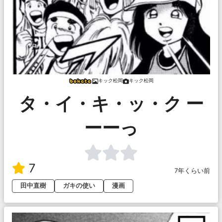
キック松岡
キック松岡
タ・イ・キ・ッ・ク ー
ーーっ
7
7年くらい前
田中直樹
ガキの使い
漫画