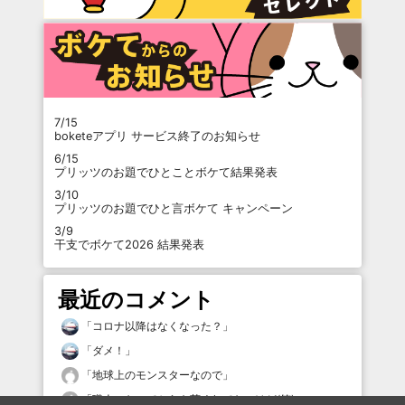
7/15
boketeアプリ サービス終了のお知らせ
6/15
プリッツのお題でひとことボケて結果発表
3/10
プリッツのお題でひと言ボケて キャンペーン
3/9
干支でボケて2026 結果発表
最近のコメント
「
コロナ以降はなくなった？
」
「
ダメ！
」
「
地球上のモンスターなので
」
「
職人になってからも荒くれてないけど(笑)
」