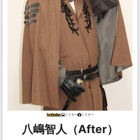
ミスター
ミスター
八嶋智人（After）