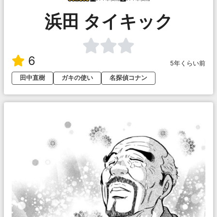
浜田 タイキック
6
5年くらい前
田中直樹
ガキの使い
名探偵コナン