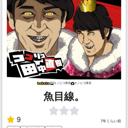
キノピコ隊長
キノピコ隊長
魚目線。
9
7年くらい前