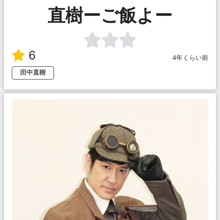
直樹ーご飯よー
6
4年くらい前
田中直樹