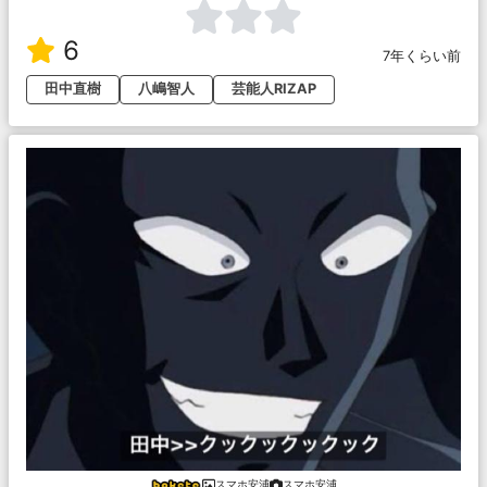
6
7年くらい前
田中直樹
八嶋智人
芸能人RIZAP
スマホ安浦
スマホ安浦