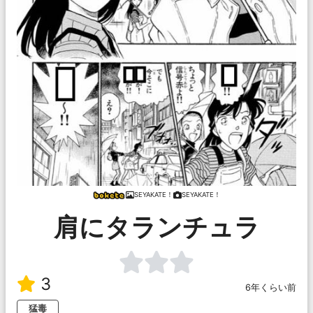
SEYAKATE！
SEYAKATE！
肩にタランチュラ
3
6年くらい前
猛毒