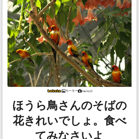
モーモー
merec0
ほうら鳥さんのそばの
花きれいでしょ。食べ
てみなさいよ