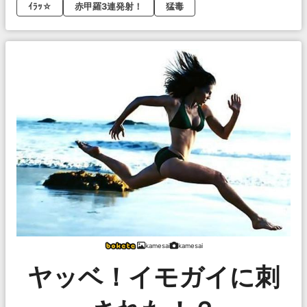
ｲﾗｯ☆
赤甲羅3連発射！
猛毒
kamesai
kamesai
ヤッベ！イモガイに刺