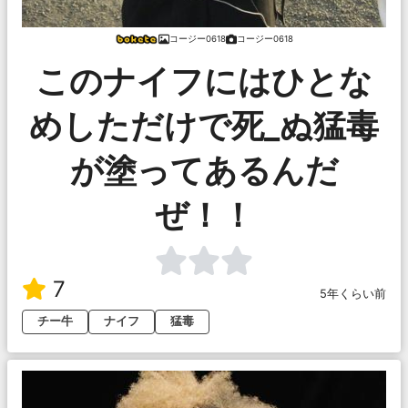
コージー0618
コージー0618
このナイフにはひとな
めしただけで死_ぬ猛毒
が塗ってあるんだ
ぜ！！
7
5年くらい前
チー牛
ナイフ
猛毒