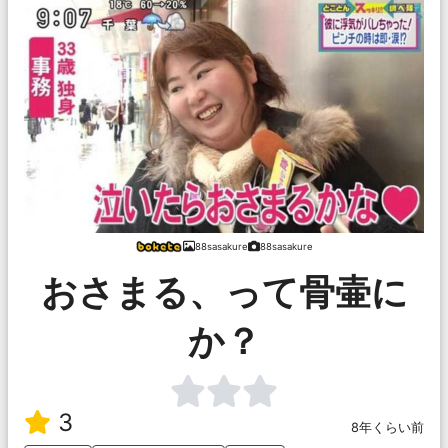
88sasakure
88sasakure
おさまる、って骨壷に
か？
3
8年くらい前