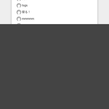
tsgs
寝る！
mmmmm
bokkk
おすすめのボケを毎日お届け
いいね！する
フォローする
フォローする
Topに戻る