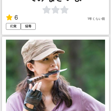
6
1年くらい前
幻覚
猛毒