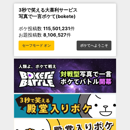
3秒で笑える大喜利サービス
写真で一言ボケて(bokete)
ボケ投稿数
115,501,231
件
お題投稿数
8,106,527
件
セーフモード オン
ボケてへようこそ