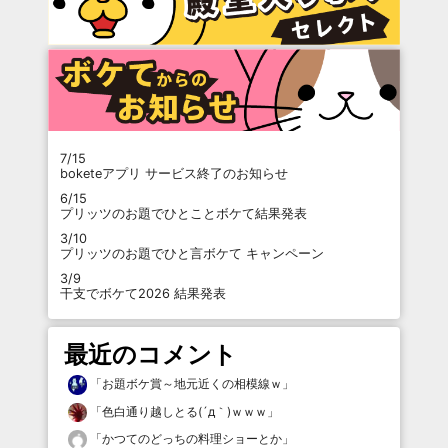
7/15
boketeアプリ サービス終了のお知らせ
6/15
プリッツのお題でひとことボケて結果発表
3/10
プリッツのお題でひと言ボケて キャンペーン
3/9
干支でボケて2026 結果発表
最近のコメント
「
お題ボケ賞～地元近くの相模線ｗ
」
「
色白通り越しとる(´д｀)ｗｗｗ
」
「
かつてのどっちの料理ショーとか
」