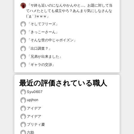
「
サ終も近いのになんやかんやと…。お題に対して当
てハメたとしても成立やろ？あんまり気にしなさんな
(´д｀)ｗｗｗ
」
「
そしてフリーズ
」
「
きっこーさーん
」
「
そんな世の中じゃポイズン
」
「
出口調査？
」
「
兄弟が出来ました
」
「
ギャラの交渉
」
最近の評価されている職人
Syu0607
upjhon
アイデア
アイデア
プリティ慶
六助