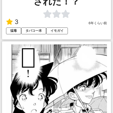
された！？
3
6年くらい前
猛毒
タバコ一本
イモガイ