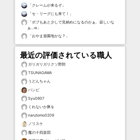
「
クレームが来るぞ
」
「
セ・リーグにも来て！
」
「
ボブもあと少しで見納めになるのかぁ、寂しいな
ぁ…w
」
「
おやま遊園地かな？
」
最近の評価されている職人
ガリガリガリクソ野郎
TSUNAGAWA
うどんちゃん
バンビ
Syu0607
くれないか豚を
narutomo0209
ノリスケ
魔の十四楽団