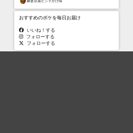
麻婆豆腐ビシャがけ味
おすすめのボケを毎日お届け
いいね！する
フォローする
フォローする
Topに戻る
ボケを見る
まとめを見る
お題を探す
殿堂入り
最新人気まとめ
新着お題
ピックアップボケ
セレクトまとめ
人気お題
人気ボケ
セレクトお題
注目ボケ
人気タグ
急上昇ボケ