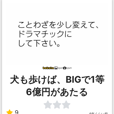
syun
syun
犬も歩けば、BIGで1等
6億円があたる
9
6年くらい前