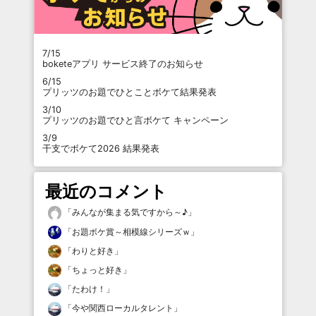
7/15
boketeアプリ サービス終了のお知らせ
6/15
プリッツのお題でひとことボケて結果発表
3/10
プリッツのお題でひと言ボケて キャンペーン
3/9
干支でボケて2026 結果発表
最近のコメント
「
みんなが集まる気ですから～♪
」
「
お題ボケ賞～相模線シリーズｗ
」
「
わりと好き
」
「
ちょっと好き
」
「
たわけ！
」
「
今や関西ローカルタレント
」