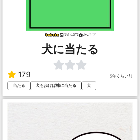
ぴえんGT3
give/ギブ
犬に当たる
179
5年くらい前
当たる
犬も歩けば棒に当たる
犬