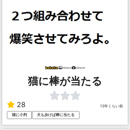
minerin
minerin
猫に棒が当たる
28
13年くらい前
猫に小判
犬も歩けば棒に当たる