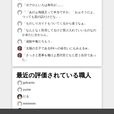
「
ポアロといろは寿司が……
」
「
「あのぉ海賊王って本当ですか」「おぉそうだよ。
つっても昔の話だけどな」
」
「
ものしりガイドもついてくるから迷うなぁ
」
「
なんとなく拒否してるけど受け入れていいものなの
か未だに分からん
」
「
成敗中毒だろもう
」
「
太陽の王子であるRXへの命乞いにもみえるw
」
「
さっさと悪事を働けよ悪代官どもと思う吉宗であっ
た
」
最近の評価されている職人
jprkanto
yume
だる
mmmmm
タムケン2