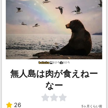
まひろ
まひろ
無人島は肉が食えねー
なー
26
5ヶ月くらい前