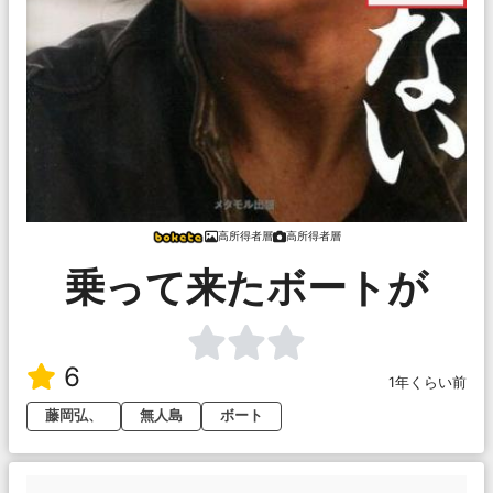
高所得者層
高所得者層
乗って来たボートが
6
1年くらい前
藤岡弘、
無人島
ボート