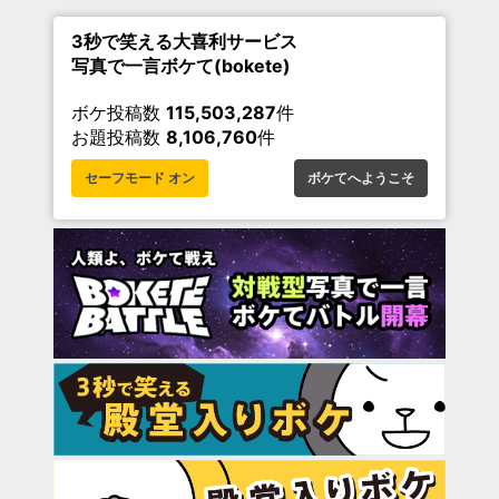
3秒で笑える大喜利サービス
写真で一言ボケて(bokete)
ボケ投稿数
115,503,287
件
お題投稿数
8,106,760
件
セーフモード オン
ボケてへようこそ