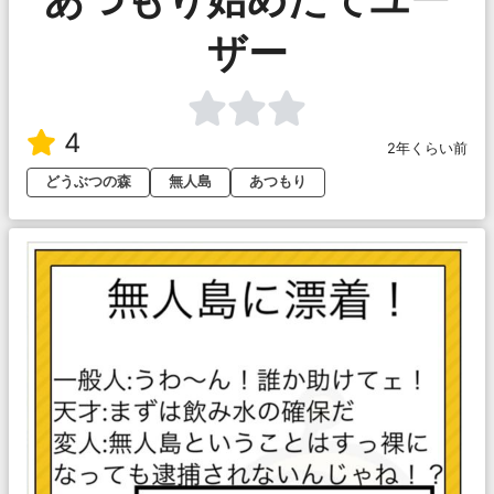
ザー
4
2年くらい前
どうぶつの森
無人島
あつもり