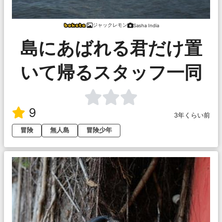
ジャックレモン
Sasha India
島にあばれる君だけ置
いて帰るスタッフ一同
9
3年くらい前
冒険
無人島
冒険少年