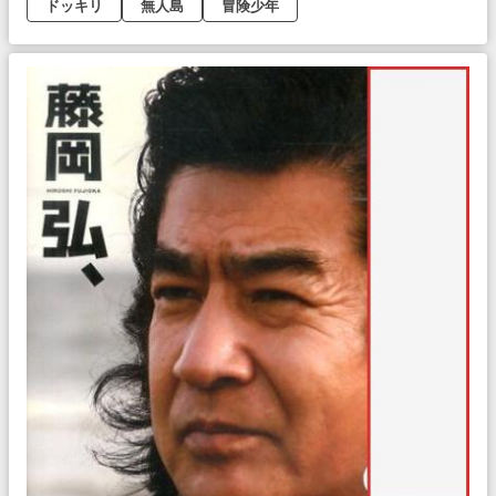
ドッキリ
無人島
冒険少年