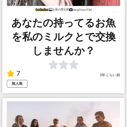
お茶の間太郎
YangChen(TW)
あなたの持ってるお魚
を私のミルクとで交換
しませんか？
7
3年くらい前
無人島