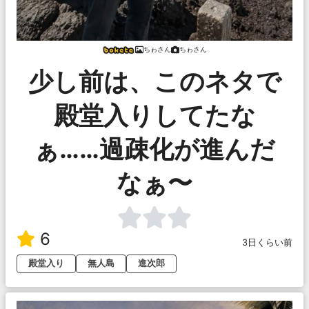
ちゎさん
ちゎさん
少し前は、このネタで
殿堂入りしてたな
ぁ……過疎化が進んだ
なぁ〜
6
3日くらい前
殿堂入り
無人島
進次郎