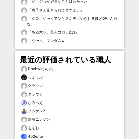
「
ジョジョが好きなことはわかった
」
「
息子さん飽きられてますよ。
」
「
クロ、ジャイアンとスネ夫にやられるほど強いんだ
な
」
「
ある意味、芸人コロし(泣)
」
「
う〜ん、マンダムw
」
最近の評価されている職人
Dhebwidjwjxbj
しょうぶ
クラウン
クラウン
なみへえ
タムケン2
冷凍ニンジン
ををお
402error