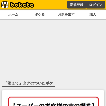
新規登録
ログイン
ホーム
ボケる
お題を出す
職人
「
消えて
」タグのついたボケ