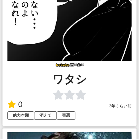
都
都
ワタシ
0
3年くらい前
他力本願
消えて
害悪