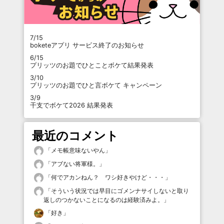
7/15
boketeアプリ サービス終了のお知らせ
6/15
プリッツのお題でひとことボケて結果発表
3/10
プリッツのお題でひと言ボケて キャンペーン
3/9
干支でボケて2026 結果発表
最近のコメント
「
メモ帳意味ないやん
」
「
アブない将軍様。
」
「
何でアカンねん？ ワシ好きやけど・・・
」
「
そういう状況では早目にゴメンナサイしないと取り
返しのつかないことになるのは経験済みよ。
」
「
好き
」