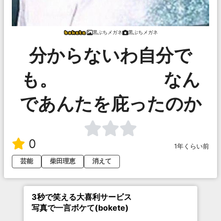
黒ぶちメガネ
黒ぶちメガネ
分からないわ自分で
も。 なん
であんたを庇ったのか
0
1年くらい前
芸能
柴田理恵
消えて
3秒で笑える大喜利サービス
写真で一言ボケて(bokete)