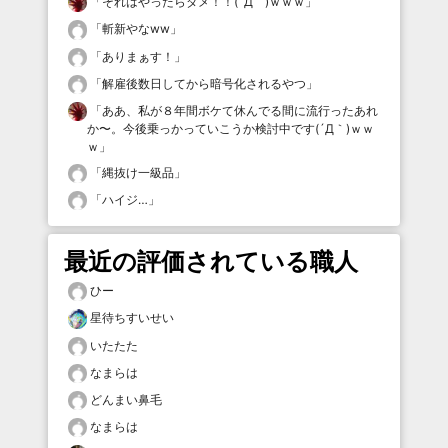
「
それはやったらダメ！！(´Д｀)ｗｗｗ
」
「
斬新やなww
」
「
ありまぁす！
」
「
解雇後数日してから暗号化されるやつ
」
「
ああ、私が８年間ボケて休んでる間に流行ったあれ
か〜。今後乗っかっていこうか検討中です(´Д｀)ｗｗ
ｗ
」
「
縄抜け一級品
」
「
ハイジ…
」
最近の評価されている職人
ひー
星待ちすいせい
いたたた
なまらは
どんまい鼻毛
なまらは