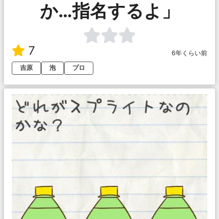
か…指名するよ」
7
6年くらい前
吉原
泡
プロ