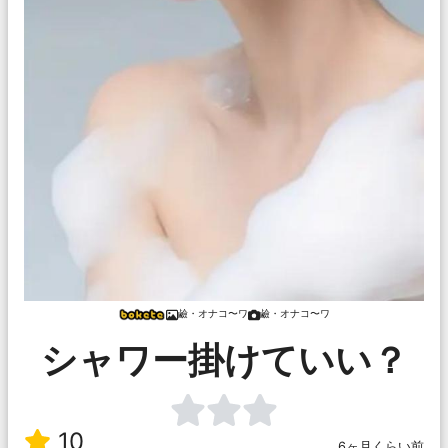
鹼・オナコ〜ワ
鹼・オナコ〜ワ
シャワー掛けていい？
10
6ヶ月くらい前