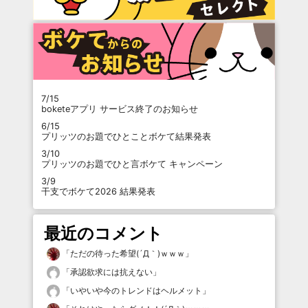
7/15
boketeアプリ サービス終了のお知らせ
6/15
プリッツのお題でひとことボケて結果発表
3/10
プリッツのお題でひと言ボケて キャンペーン
3/9
干支でボケて2026 結果発表
最近のコメント
「
ただの待った希望(´Д｀)ｗｗｗ
」
「
承認欲求には抗えない
」
「
いやいや今のトレンドはヘルメット
」