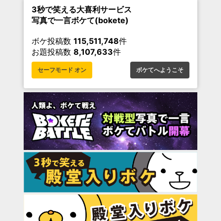
3秒で笑える大喜利サービス
写真で一言ボケて(bokete)
ボケ投稿数
115,511,748
件
お題投稿数
8,107,633
件
セーフモード オン
ボケてへようこそ