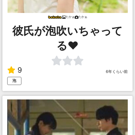
たかぁ
たかぁ
彼氏が泡吹いちゃって
る❤️
9
6年くらい前
泡