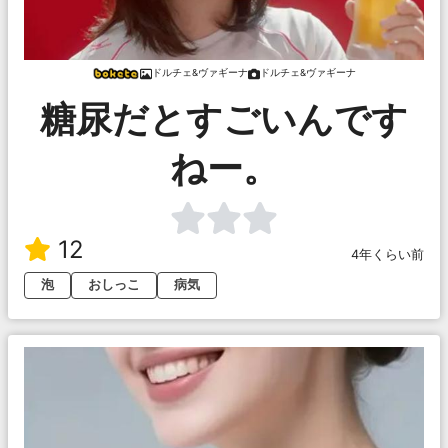
ドルチェ&ヴァギーナ
ドルチェ&ヴァギーナ
糖尿だとすごいんです
ねー。
12
4年くらい前
泡
おしっこ
病気