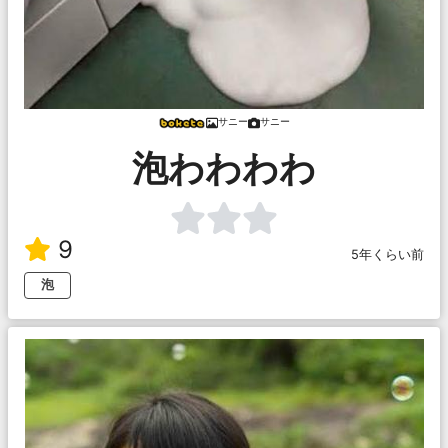
サニー
サニー
泡わわわわ
9
5年くらい前
泡