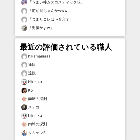
「
うまい棒ムスコスティック味
」
「
前が兄ちゃんかwww
」
「
つまりコレは⋯百合？
」
「
男優かよw
」
最近の評価されている職人
hikamaniaaa
達観
達観
hikiniku
K5
肉球の深淵
ステゴ
hikiniku
肉球の深淵
タムケン2