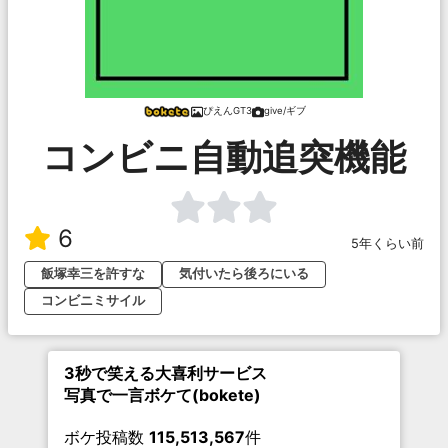
ぴえんGT3
give/ギブ
コンビニ自動追突機能
6
5年くらい前
飯塚幸三を許すな
気付いたら後ろにいる
コンビニミサイル
3秒で笑える大喜利サービス
写真で一言ボケて(bokete)
ボケ投稿数
115,513,567
件