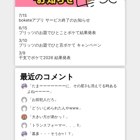
7/15
boketeアプリ サービス終了のお知らせ
6/15
プリッツのお題でひとことボケて結果発表
3/10
プリッツのお題でひと言ボケて キャンペーン
3/9
干支でボケて2026 結果発表
最近のコメント
「
たまーーーーーーーに、その星3も消えてる時ある
よねーーーー
」
「
お前犯人だろ
」
「
どういじめられたんやwww
」
「
大きい方が弟かっ！
」
「
トランスフォーマー、、、!!
」
「
墓多・・・そうかｯ！？
」