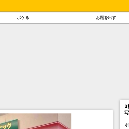
ボケる
お題を出す
3
写