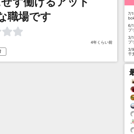
にせず働けるアット
な職場です
7/1
b
6/
プ
3/
プ
4年くらい前
3/
者
干