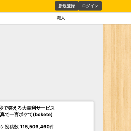
新規登録
ログイン
職人
秒で笑える大喜利サービス
真で一言ボケて(bokete)
ボケ投稿数
115,506,460
件