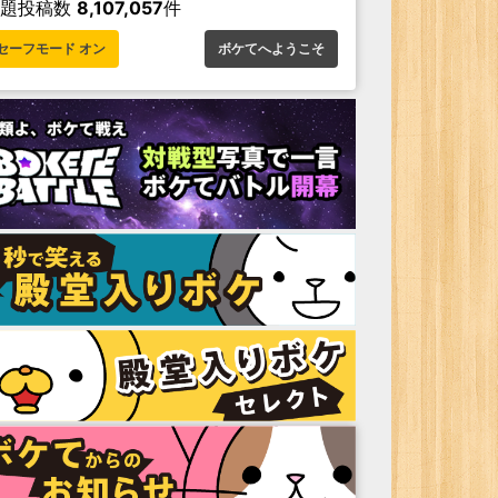
お題投稿数
8,107,057
件
セーフモード オン
ボケてへようこそ