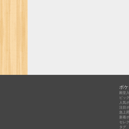
ボケ
殿堂
ピッ
人気
注目
急上
新着
セレ
タグ