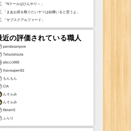
「
Nクールはひんやり～
」
「
まあお前を殴りたいヤツは結構いると思うよ
」
「
サブスクアルファード
」
最近の評価されている職人
pandasanpow
Tatsutatsuta
abccc666
ihaveapen92
もんもん
CIA
んそゎみ
んそゎみ
6brainS
ふらり