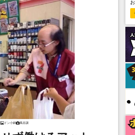
ドン小錦
風谷譲