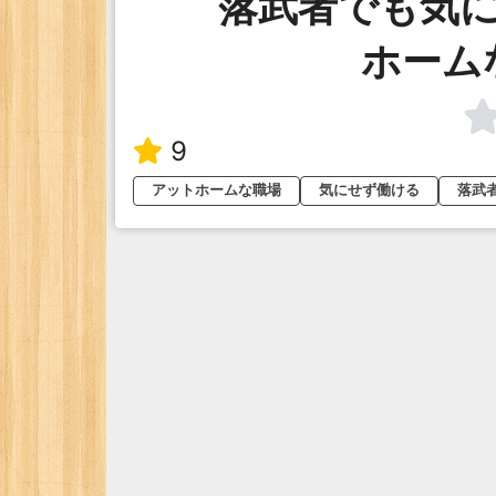
落武者でも気
ホーム
9
アットホームな職場
気にせず働ける
落武