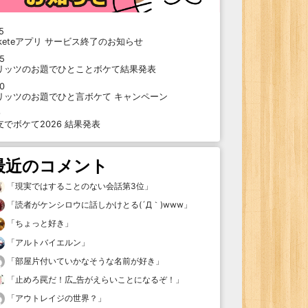
5
oketeアプリ サービス終了のお知らせ
15
リッツのお題でひとことボケて結果発表
10
リッツのお題でひと言ボケて キャンペーン
9
支でボケて2026 結果発表
最近のコメント
「
現実ではすることのない会話第3位
」
「
読者がケンシロウに話しかけとる(´Д｀)www
」
「
ちょっと好き
」
「
アルトバイエルン
」
「
部屋片付いていかなそうな名前が好き
」
「
止めろ罠だ！広_告がえらいことになるぞ！
」
「
アウトレイジの世界？
」