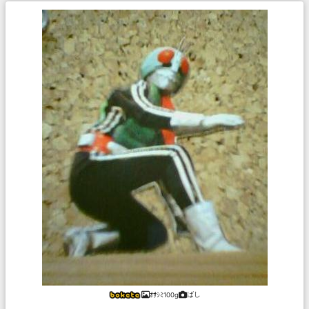
ばし
ｵｻｼﾐ100g