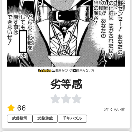
名乗らない方
名乗らない方
劣等感
66
5年くらい前
武藤敬司
武藤遊戯
千年パズル