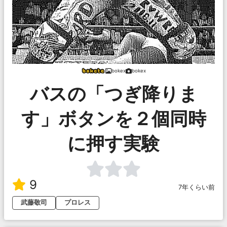
bokex
bokex
バスの「つぎ降りま
す」ボタンを２個同時
に押す実験
9
7年くらい前
武藤敬司
プロレス