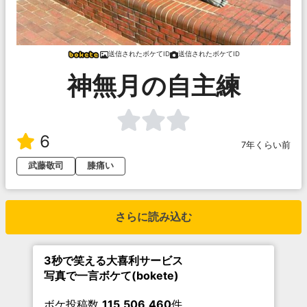
送信されたボケてID
送信されたボケてID
神無月の自主練
6
7年くらい前
武藤敬司
膝痛い
さらに読み込む
3秒で笑える大喜利サービス
写真で一言ボケて(bokete)
ボケ投稿数
115,506,460
件