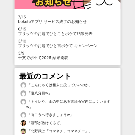
7/15
boketeアプリ サービス終了のお知らせ
6/15
プリッツのお題でひとことボケて結果発表
3/10
プリッツのお題でひと言ボケて キャンペーン
3/9
干支でボケて2026 結果発表
最近のコメント
「
こんにゃくは粗末に扱っていいのか
」
「
腹八分目w
」
「
トイレや、山の中にある古墳石室内によくいます
w
」
「
向こうへ行きましょうw
」
「
渡部が抜けてるぞ
」
「
北野武は「コマネチ、コマネチー」
」