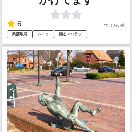
6
4年くらい前
武藤敬司
ムトゥ
踊るマハラジ