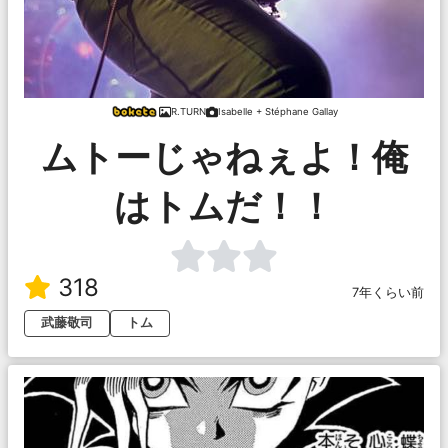
R.TURN
Isabelle + Stéphane Gallay
ムトーじゃねぇよ！俺
はトムだ！！
318
7年くらい前
武藤敬司
トム