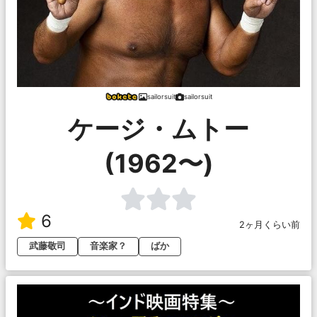
sailorsuit
sailorsuit
ケージ・ムトー
(1962〜)
6
2ヶ月くらい前
武藤敬司
音楽家？
ばか