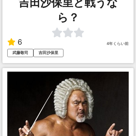
吉田沙保里と戦うな
ら？
6
4年くらい前
武藤敬司
吉田沙保里