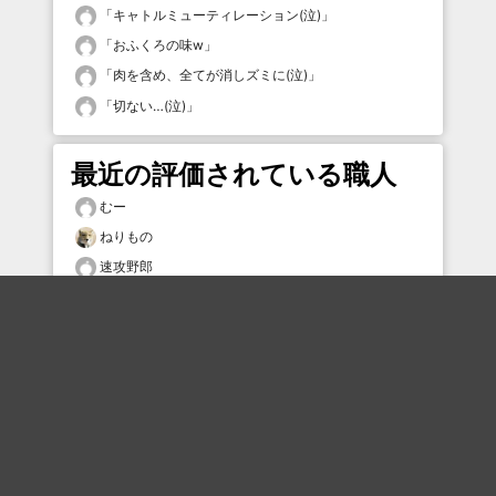
「
キャトルミューティレーション(泣)
」
「
おふくろの味w
」
「
肉を含め、全てが消しズミに(泣)
」
「
切ない…(泣)
」
最近の評価されている職人
むー
ねりもの
速攻野郎
sasami2356
pippu3
hikaran
タムケン2
寝る！
ねすかふぇ
ことことのおこと