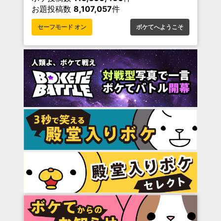
お題投稿数
8,107,057
件
セーフモード オン
ボケてへようこそ