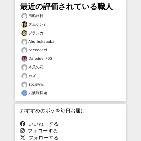
最近の評価されている職人
風船旅行
タムケン2
ブランカ
Aho_hokapoka
beeeeeeef
Daredevil703
木瓜の花
カズ
abcdww_
六波羅探題
おすすめのボケを毎日お届け
いいね！する
フォローする
フォローする