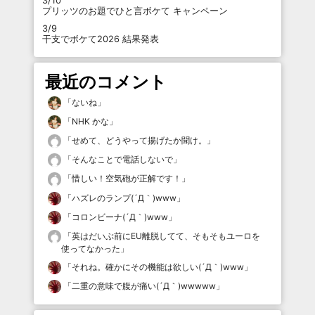
3/10
プリッツのお題でひと言ボケて キャンペーン
3/9
干支でボケて2026 結果発表
最近のコメント
「
ないね
」
「
NHK かな
」
「
せめて、どうやって揚げたか聞け。
」
「
そんなことで電話しないで
」
「
惜しい！空気砲が正解です！
」
「
ハズレのランプ(´Д｀)www
」
「
コロンビーナ(´Д｀)www
」
「
英はだいぶ前にEU離脱してて、そもそもユーロを
使ってなかった
」
「
それね。確かにその機能は欲しい(´Д｀)www
」
「
二重の意味で腹が痛い(´Д｀)wwwww
」