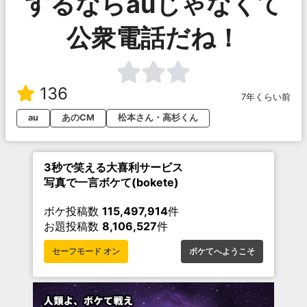
するならauじゃなくて
公衆電話だね！
136
7年くらい前
au
あのCM
松本さん・高杉くん
3秒で笑える大喜利サービス
写真で一言ボケて(bokete)
ボケ投稿数
115,497,914
件
お題投稿数
8,106,527
件
セーフモード オン
ボケてへようこそ