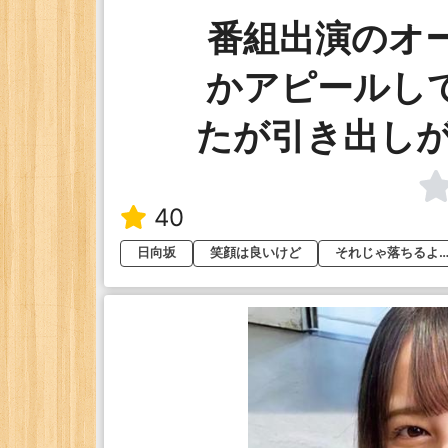
番組出演のオ
かアピールし
たが引き出し
40
日向坂
笑顔は良いけど
それじゃ落ちるよ