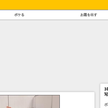
ボケる
お題を出す
3
写