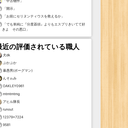
「
中古物件
」
「
開示
」
「
お前にセリヌンティウスを救えるか
」
「
でも単純に『分度器頭』よりもエスプリきいてて好
きよ その悪口
」
最近の評価されている職人
犬dk
ぷかぷか
暴愚男(ボーグマン)
んそゎみ
OAKLEY0961
mtmtmtmg
アヒル隊長
runout
12379×7224
9581