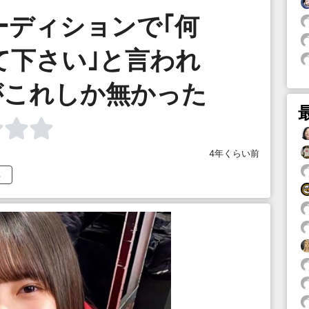
ーディションで｢何
て下さい｣と言われ
がこれしか無かった
4年くらい前
…