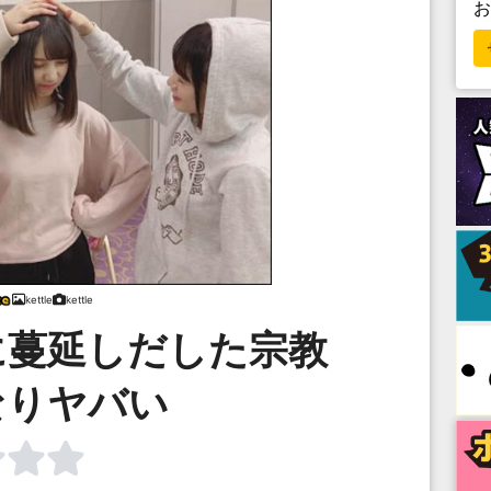
kettle
kettle
に蔓延しだした宗教
なりヤバい