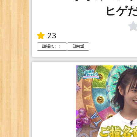
ヒゲだ
23
頑張れ！！
日向坂