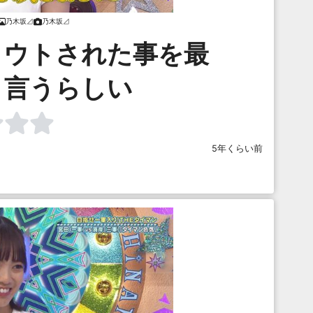
乃木坂⊿
乃木坂⊿
カウトされた事を最
う言うらしい
5年くらい前