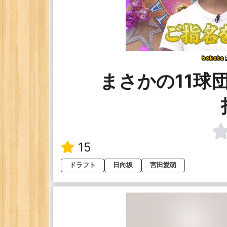
まさかの11球
15
ドラフト
日向坂
宮田愛萌