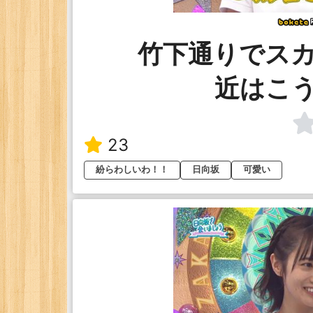
竹下通りでス
近はこ
23
紛らわしいわ！！
日向坂
可愛い