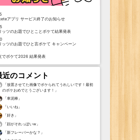
5
oketeアプリ サービス終了のお知らせ
15
リッツのお題でひとことボケて結果発表
10
リッツのお題でひと言ボケて キャンペーン
9
支でボケて2026 結果発表
最近のコメント
「
放置させてた画像でボケられてうれしいです！最初
のボケおめでとうございます！
」
「
車泥棒
」
「
いいね
」
「
好き
」
「
顔がそれっぽいw
」
「
新フレーバーかな？
」