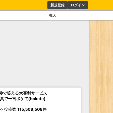
新規登録
ログイン
職人
秒で笑える大喜利サービス
真で一言ボケて(bokete)
ボケ投稿数
115,508,508
件