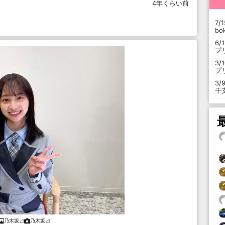
4年くらい前
7/1
b
6/
プ
3/
プ
3/
干
乃木坂⊿
乃木坂⊿