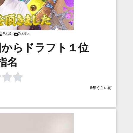
乃木坂⊿
乃木坂⊿
団からドラフト１位
指名
5年くらい前