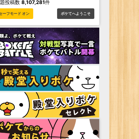
お題投稿数
8,107,281
件
セーフモード オン
ボケてへようこそ