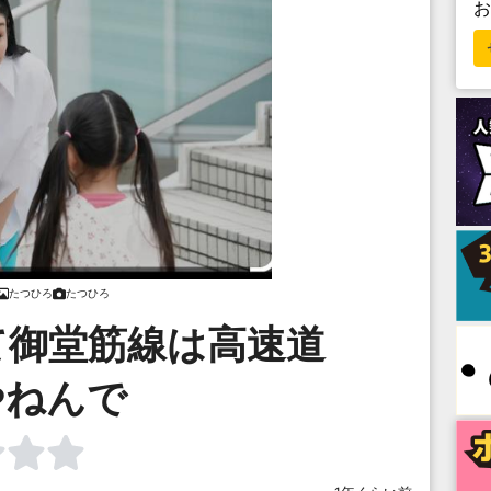
たつひろ
たつひろ
て御堂筋線は高速道
やねんで