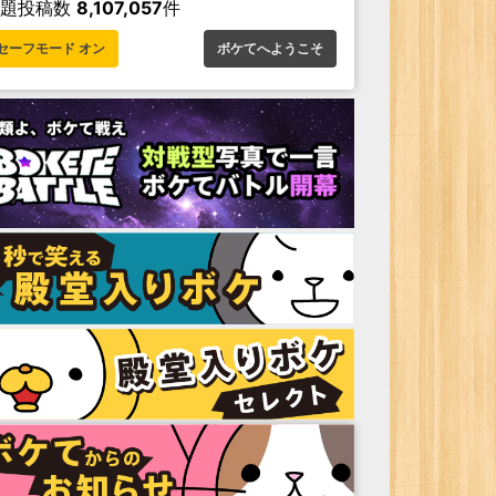
お題投稿数
8,107,057
件
セーフモード オン
ボケてへようこそ