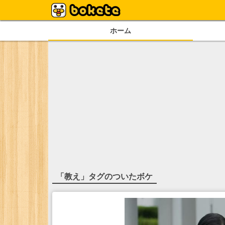
ホーム
「
教え
」タグのついたボケ