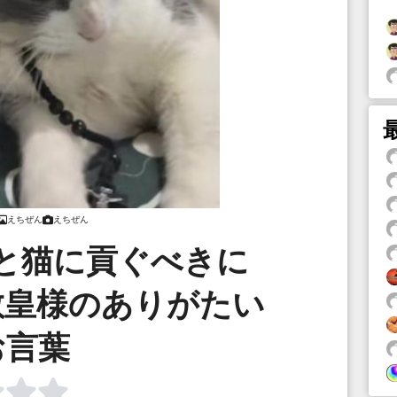
えちぜん
えちぜん
と猫に貢ぐべきに
教皇様のありがたい
お言葉