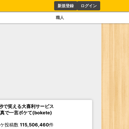
新規登録
ログイン
職人
秒で笑える大喜利サービス
真で一言ボケて(bokete)
ボケ投稿数
115,506,460
件