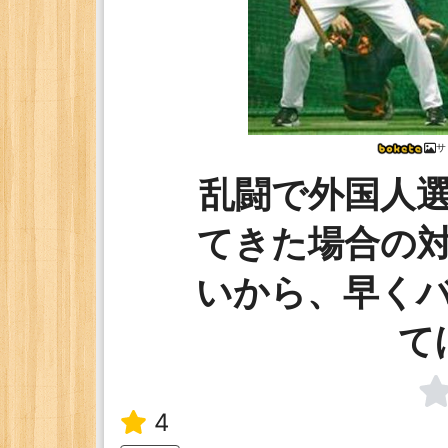
サ
乱闘で外国人
てきた場合の
いから、早く
て
4