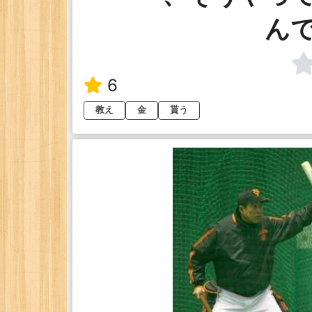
ん
6
教え
金
貰う