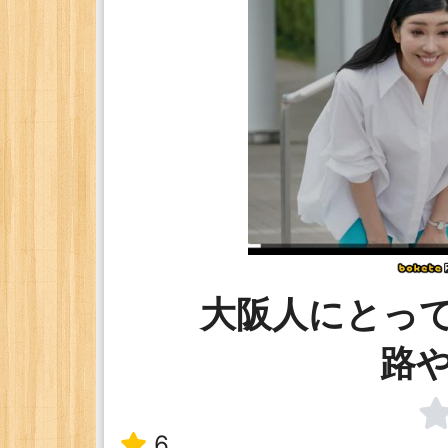
大阪人にとっ
路
6