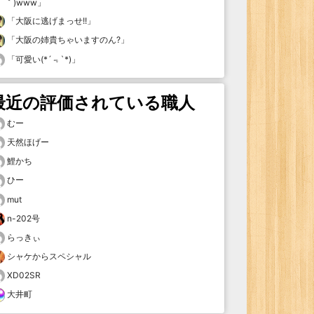
｀)www
」
「
大阪に逃げまっせ!!
」
「
大阪の姉貴ちゃいますのん?
」
「
可愛い(*´﹃`*)
」
最近の評価されている職人
むー
天然ほげー
鯉かち
ひー
mut
n-202号
らっきぃ
シャケからスペシャル
XD02SR
大井町