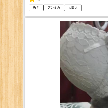
教え
アンミカ
大阪人