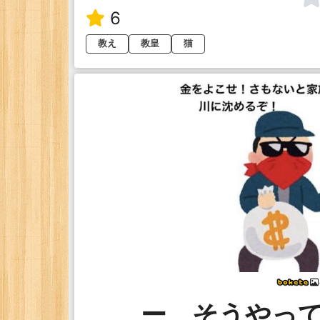
6
教え
教皇
猫
ー、そうやっ