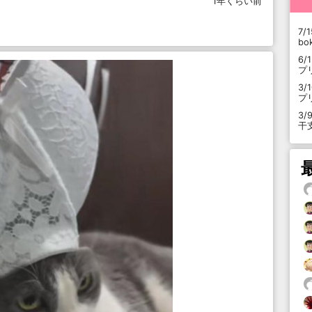
1年くらい前
7/1
b
6/
プ
3/
プ
3/
干