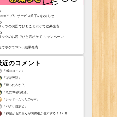
5
oketeアプリ サービス終了のお知らせ
15
リッツのお題でひとことボケて結果発表
10
リッツのお題でひと言ボケて キャンペーン
9
支でボケて2026 結果発表
最近のコメント
「
ボヨヨ～ン
」
「
ほぼ死語
」
「
縛ったろか!?
」
「
既に3時間経過
」
「
シャドーだったのかw
」
「
パクり自演乙
」
「
神聖かも知れんが防御柵が低すぎる！！(´Д