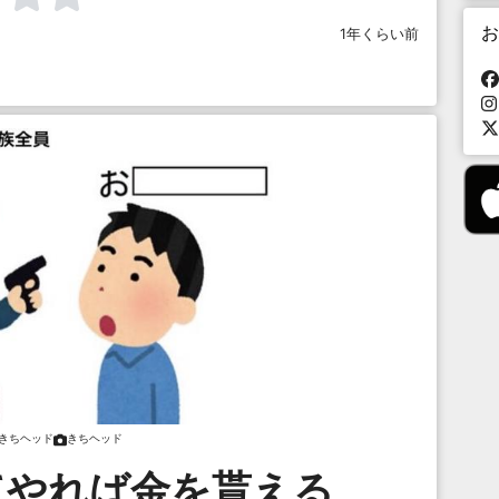
お
1年くらい前
きちヘッド
きちヘッド
てやれば金を貰える