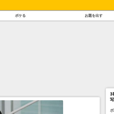
ボケる
お題を出す
3
写