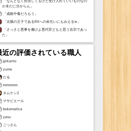
「
なんとなく拒否してるけど受け入れていいものなの
か未だに分からん
」
「
成敗中毒だろもう
」
「
太陽の王子であるRXへの命乞いにもみえるw
」
「
さっさと悪事を働けよ悪代官どもと思う吉宗であっ
た
」
最近の評価されている職人
jprkanto
yume
だる
mmmmm
タムケン2
マサピエール
bokematica
yasu
ごっさん