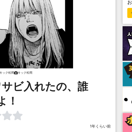
キック松岡
キック松岡
ワサビ入れたの、誰
よ！
1年くらい前