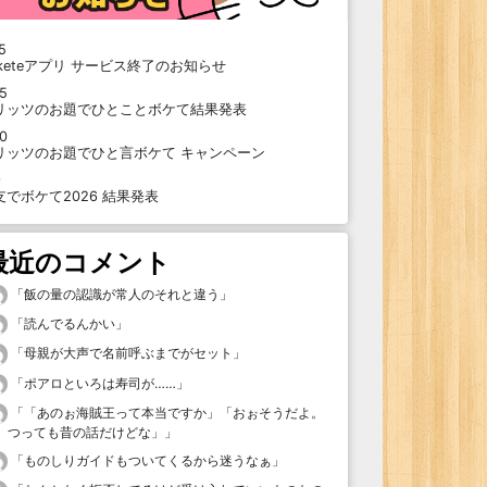
5
oketeアプリ サービス終了のお知らせ
15
リッツのお題でひとことボケて結果発表
10
リッツのお題でひと言ボケて キャンペーン
9
支でボケて2026 結果発表
最近のコメント
「
飯の量の認識が常人のそれと違う
」
「
読んでるんかい
」
「
母親が大声で名前呼ぶまでがセット
」
「
ポアロといろは寿司が……
」
「
「あのぉ海賊王って本当ですか」「おぉそうだよ。
つっても昔の話だけどな」
」
「
ものしりガイドもついてくるから迷うなぁ
」