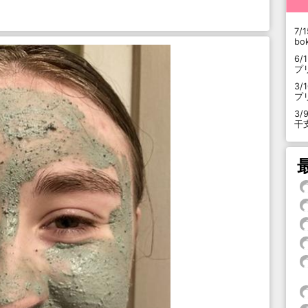
7/1
b
6/
プ
3/
プ
3/
干