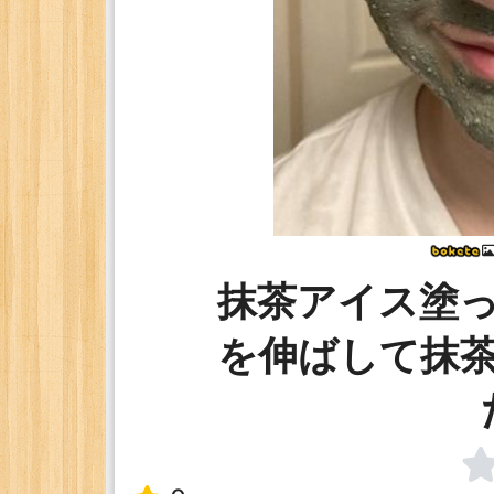
抹茶アイス塗
を伸ばして抹