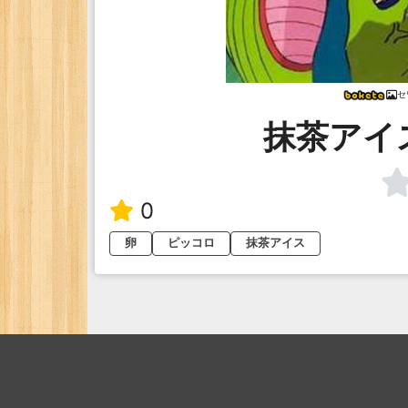
セ
抹茶アイ
0
卵
ピッコロ
抹茶アイス
ボケ
殿堂
ピッ