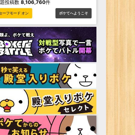
お題投稿数
8,106,760
件
セーフモード オン
ボケてへようこそ