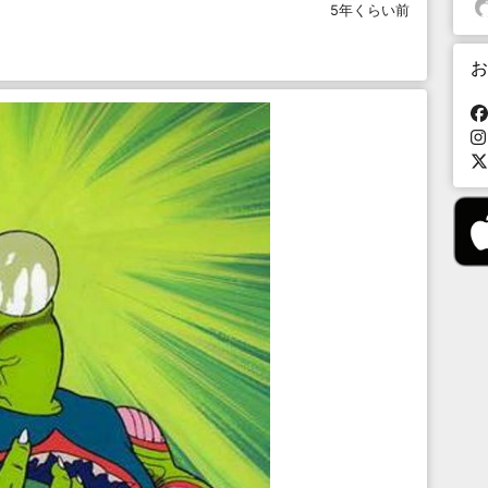
5年くらい前
お