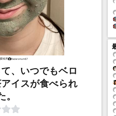
愛植男
Radarsmum67
って、いつでもベロ
茶アイスが食べられ
た。