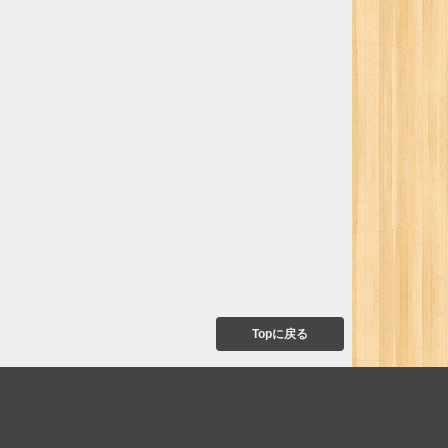
Topに戻る
て