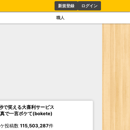
新規登録
ログイン
職人
秒で笑える大喜利サービス
真で一言ボケて(bokete)
ボケ投稿数
115,503,287
件