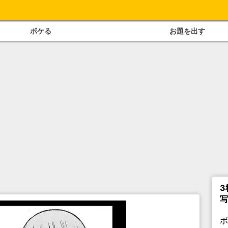
ボケる
お題を出す
3
写