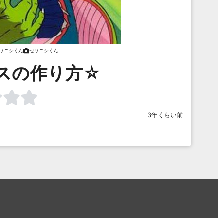
ワニシくん
セワニシくん
スの作り方☆
3年くらい前
を見る
まとめを見る
お題を探す
ご利用につい
入り
最新人気まとめ
新着お題
ボケてについて
クアップボケ
セレクトまとめ
人気お題
使い方