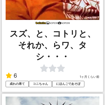
NOPE99
NOPE99
スズ、と、コトリと、
それか、らワ、タ
シ・・・
6
1ヶ月くらい前
成れの果て
コニちゃん
にほんごであそぼ