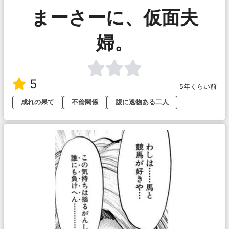
まーさーに、仮面夫
婦。
5
5年くらい前
成れの果て
不倫関係
腹に逸物ある二人