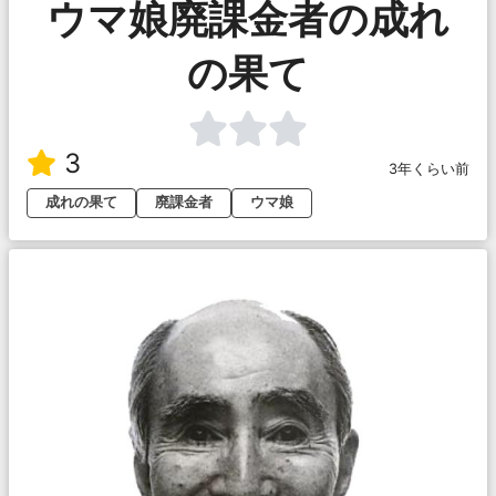
ウマ娘廃課金者の成れ
の果て
3
3年くらい前
成れの果て
廃課金者
ウマ娘