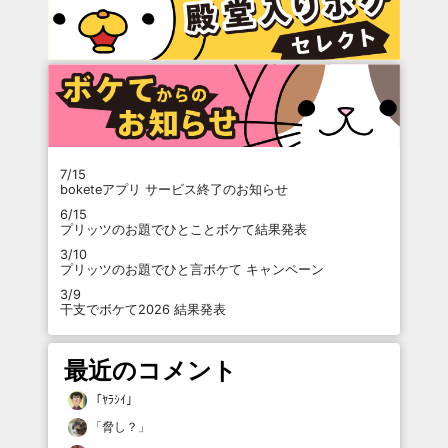
7/15
boketeアプリ サービス終了のお知らせ
6/15
プリッツのお題でひとことボケて結果発表
3/10
プリッツのお題でひと言ボケて キャンペーン
3/9
干支でボケて2026 結果発表
最近のコメント
「
ﾔﾗｼｲ
」
「
脅し？
」