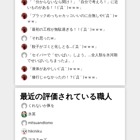
「
「分からないなら聞け！」「自分で考えろ！」に近
いものがある！！(´Д｀)ｗｗｗ
」
「
ブラックめっちゃカッコいいのに台無しや(´Д｀)ｗ
ｗｗ
」
「
最初の工程が無駄過ぎる！！(´Д｀)ｗｗｗ
」
「
それ思ったw
」
「
餃子がゴミと化しとる…(´Д｀)ｗｗｗ
」
「
セイバーで「せいばい」しよう。…全人類を氷河期
でせいばいしちまったよ。
」
「
液体があやしい(´Д｀)ｗｗｗ
」
「
修行じゃなかったの！？(´Д｀)ｗｗｗ
」
最近の評価されている職人
くれないか豚を
氷英
mitsuandtomo
hikiniku
マヨネーズ