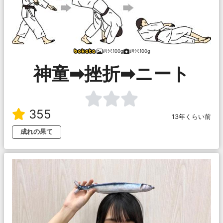
ｵｻｼﾐ100g
ｵｻｼﾐ100g
神童➡挫折➡ニート
355
13年くらい前
成れの果て