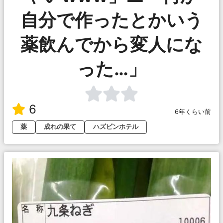
自分で作ったとかいう
薬飲んでから変人にな
った…」
6
6年くらい前
薬
成れの果て
ハズビンホテル