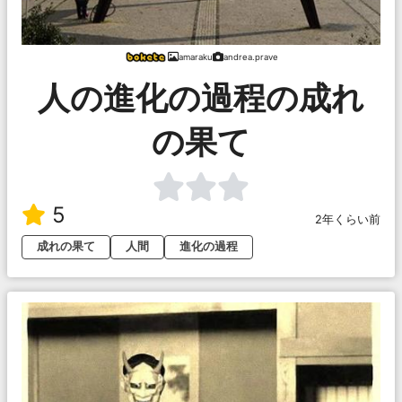
amaraku
andrea.prave
人の進化の過程の成れ
の果て
5
2年くらい前
成れの果て
人間
進化の過程