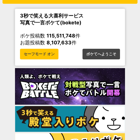
3秒で笑える大喜利サービス
写真で一言ボケて(bokete)
ボケ投稿数
115,511,748
件
お題投稿数
8,107,633
件
セーフモード オン
ボケてへようこそ