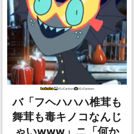
VDJCartoon
VDJCartoon
バ「フヘハハハ椎茸も
舞茸も毒キノコなんじ
ゃいwww」ニ「何か