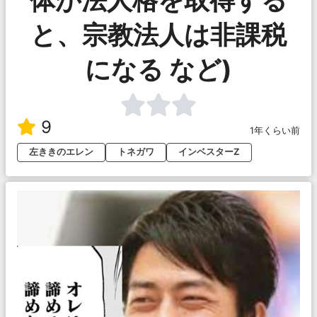
体が法人格を取得する
と、宗教法人は非課税
になる など)
9
1年くらい前
左ききのエレン
トネガワ
インベスターZ