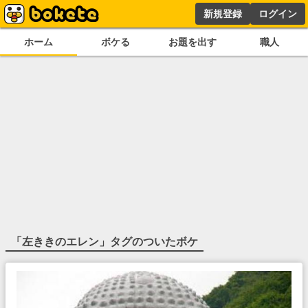
新規登録
ログイン
ホーム
ボケる
お題を出す
職人
「
左ききのエレン
」タグのついたボケ