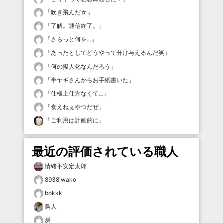
「
吹き飛んだ☆
」
「
了解。通信終了。
」
「
さらっと何を...
」
「
あったとしてどうやって分け与えるんだ笑
」
「
何の擬人化なんだろう
」
「
半ヤギさんからお手紙書いた
」
「
仕様上仕方なくて…
」
「
食えねぇやつだぜ
」
「
ご利用は計画的に
」
最近の評価されている職人
情緒不安定太郎
8938iwako
bokkk
鳥人
炭