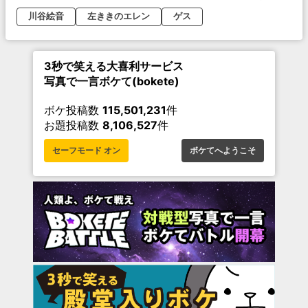
川谷絵音
左ききのエレン
ゲス
3秒で笑える大喜利サービス
写真で一言ボケて(bokete)
ボケ投稿数
115,501,231
件
お題投稿数
8,106,527
件
セーフモード オン
ボケてへようこそ