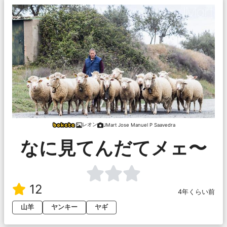
レオン
JMart Jose Manuel P Saavedra
なに見てんだてメェ〜
12
4年くらい前
山羊
ヤンキー
ヤギ