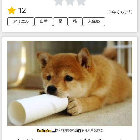
12
10年くらい前
アリエル
山羊
足
指
人魚姫
多部未華発揮念
多部未華発揮念