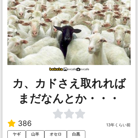
evcafe
evcafe
カ、カドさえ取れれば
まだなんとか・・・
386
13年くらい前
ヤギ
山羊
オセロ
白黒