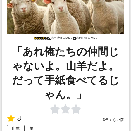
吉田沙保里MK-2
吉田沙保里MK-2
「あれ俺たちの仲間じ
ゃないよ。山羊だよ。
だって手紙食べてるじ
ゃん。」
8
6年くらい前
山羊
羊