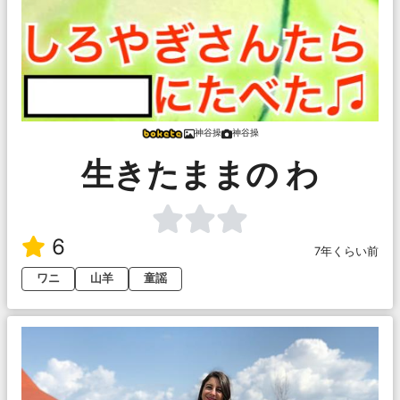
神谷操
神谷操
生きたままの わ
6
7年くらい前
ワニ
山羊
童謡