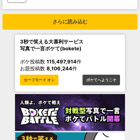
さらに読み込む
3秒で笑える大喜利サービス
写真で一言ボケて(bokete)
ボケ投稿数
115,497,914
件
お題投稿数
8,106,244
件
セーフモード オン
ボケてへようこそ