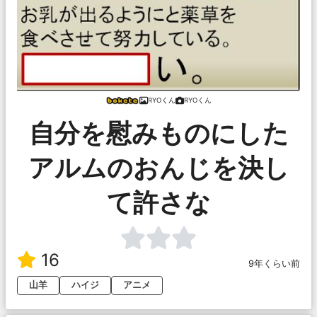
RYOくん
RYOくん
自分を慰みものにした
アルムのおんじを決し
て許さな
16
9年くらい前
山羊
ハイジ
アニメ