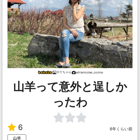
タケちゃん
adrianicolae_cozma
山羊って意外と逞しか
ったわ
6
8年くらい前
山羊