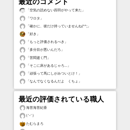
最近のコメント
「
空気の読めない四羽がやって来た
」
「
ワロタ
」
「
確かに、彼だけ持っていませんね(^^;
」
「
好き
」
「
もっと評価されるべき
」
「
多分目が悪いんだろ
」
「
苦悶逝く門
」
「
そこに床があるじゃろ…
」
「
頑張って馬にしがみついとけ！
」
「
なんでなくなるんだよ くちょ
」
最近の評価されている職人
海苔海苔紀香
( '-' )
たむらまろ