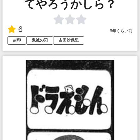
てやろうかしら？
6
6年くらい前
封印
鬼滅の刃
吉田沙保里