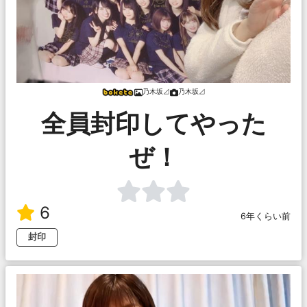
乃木坂⊿
乃木坂⊿
全員封印してやった
ぜ！
6
6年くらい前
封印