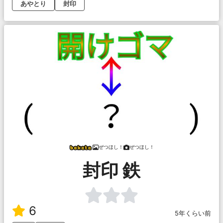
あやとり
封印
ぜつほし！
ぜつほし！
封印 鉄
6
5年くらい前