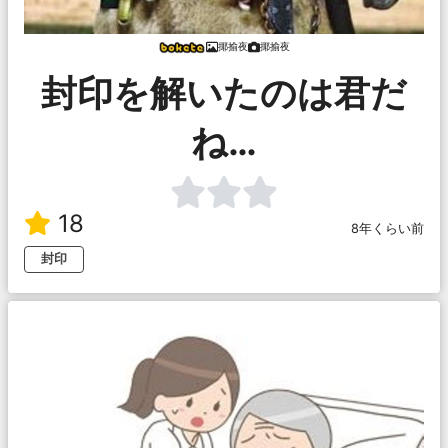
揶揄夜
揶揄夜
封印を解いたのは君だ
ね…
18
8年くらい前
封印