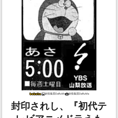
妖怪集団DaRuMa
妖怪集団DaRuMa
封印されし、『初代テ