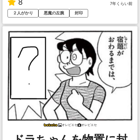
8
7年くらい前
２人がかり
悪魔の左腕
封印
オレピエセ
オレピエセ
ドラちゃんを物置に封