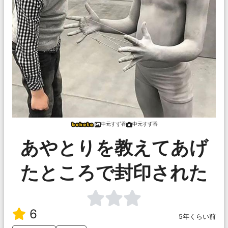
中元すず香
中元すず香
あやとりを教えてあげ
たところで封印された
6
5年くらい前