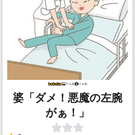
りゅあ
りゅあ
婆「ダメ！悪魔の左腕
がぁ！」