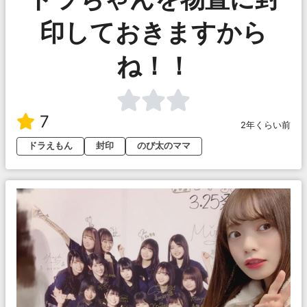
印しておきますから
ね！！
7
2年くらい前
ドラえもん
封印
のび太のママ