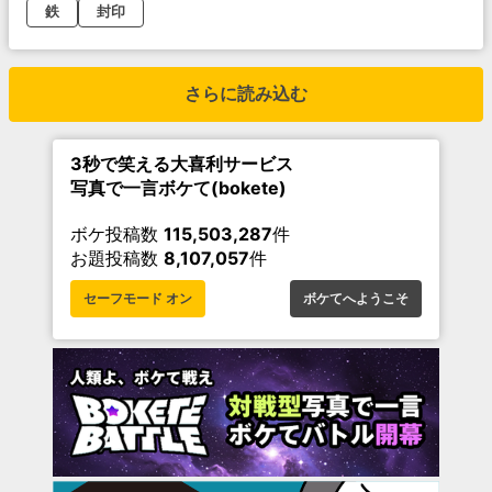
鉄
封印
さらに読み込む
3秒で笑える大喜利サービス
写真で一言ボケて(bokete)
ボケ投稿数
115,503,287
件
お題投稿数
8,107,057
件
セーフモード オン
ボケてへようこそ