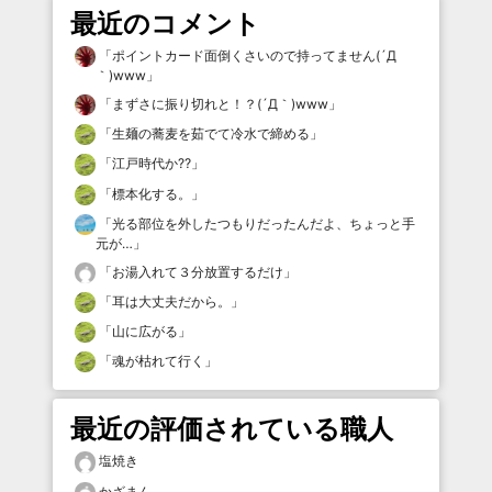
最近のコメント
「
ポイントカード面倒くさいので持ってません(´Д
｀)www
」
「
まずさに振り切れと！？(´Д｀)www
」
「
生麺の蕎麦を茹でて冷水で締める
」
「
江戸時代か⁇
」
「
標本化する。
」
「
光る部位を外したつもりだったんだよ、ちょっと手
元が…
」
「
お湯入れて３分放置するだけ
」
「
耳は大丈夫だから。
」
「
山に広がる
」
「
魂が枯れて行く
」
最近の評価されている職人
塩焼き
かざまん