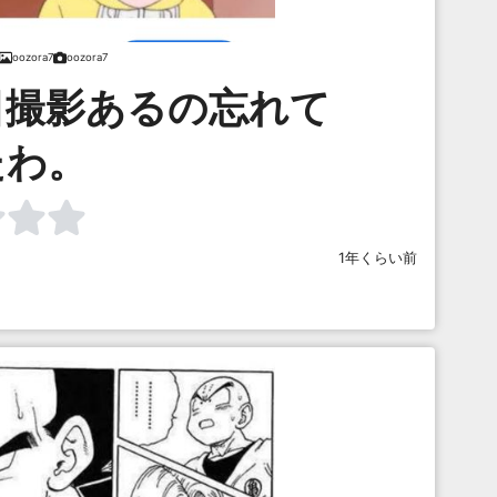
oozora7
oozora7
日撮影あるの忘れて
たわ。
1年くらい前