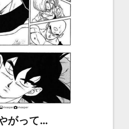
nlvasper
nlvasper
やがって…