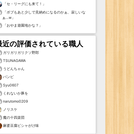
「
セ・リーグにも来て！
」
「
ボブもあと少しで見納めになるのかぁ、寂しいな
ぁ…w
」
「
おやま遊園地かな？
」
最近の評価されている職人
ガリガリガリクソ野郎
TSUNAGAWA
うどんちゃん
バンビ
Syu0607
くれないか豚を
narutomo0209
ノリスケ
魔の十四楽団
麻婆豆腐ビシャがけ味