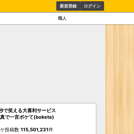
新規登録
ログイン
職人
秒で笑える大喜利サービス
真で一言ボケて(bokete)
ボケ投稿数
115,501,231
件