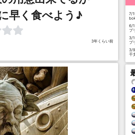
に早く食べよう♪
7/1
b
6/
プ
3/
3年くらい前
プ
3/
干