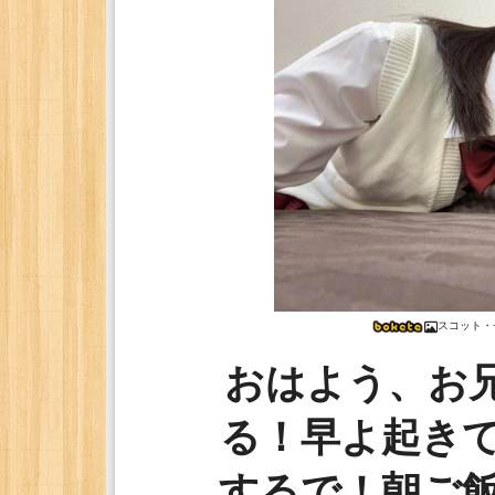
スコット・
おはよう、お
る！早よ起き
するで！朝ご