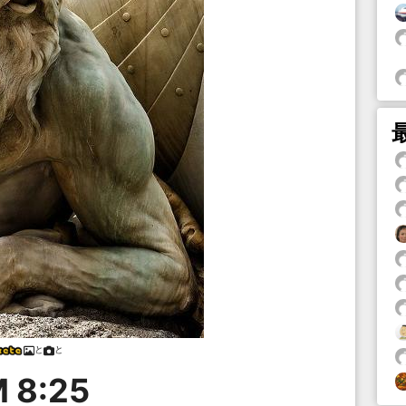
と
と
 8:25