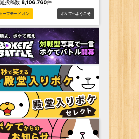
お題投稿数
8,106,760
件
セーフモード オン
ボケてへようこそ