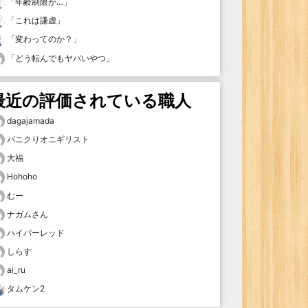
「
年齢制限が…
」
「
これは謙虚
」
「
変わってのか？
」
「
どう転んでもヤバいやつ
」
最近の評価されている職人
dagajamada
パニクりオニギリスト
大福
Hohoho
むー
ナガムさん
ハイパーレッド
しらす
ai_ru
タムケン2