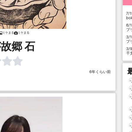
7/1
b
6/
プ
ミケまる
ミケまる
3/
プ
故郷 石
3/
干
6年くらい前