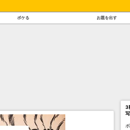
ボケる
お題を出す
3
写