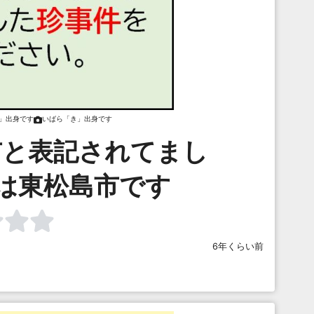
」出身です
いばら「き」出身です
市と表記されてまし
は東松島市です
6年くらい前