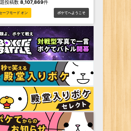
お題投稿数
8,107,869
件
セーフモード オン
ボケてへようこそ