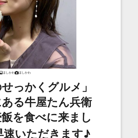
ほしかわ
ほしかわ
のせっかくグルメ」
にある牛屋たん兵衛
壺飯を食べに来まし
早速いただきます♪