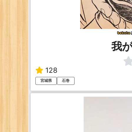
我が
128
宮城県
石巻