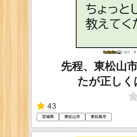
いばら「き
先程、東松山
たが正しく
43
宮城県
東松山市
東松島市