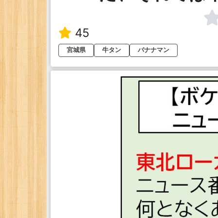
45
宮城県
牛タン
バナナマン