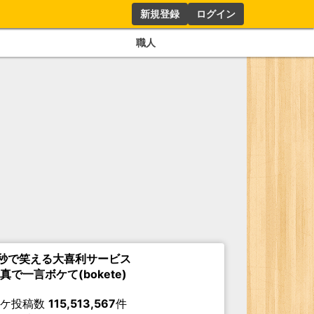
新規登録
ログイン
職人
秒で笑える大喜利サービス
真で一言ボケて(bokete)
ボケ投稿数
115,513,567
件