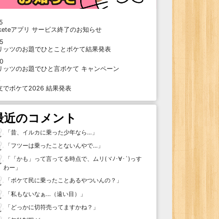
5
oketeアプリ サービス終了のお知らせ
15
リッツのお題でひとことボケて結果発表
10
リッツのお題でひと言ボケて キャンペーン
9
支でボケて2026 結果発表
最近のコメント
「
昔、イルカに乗った少年なら…
」
「
フツーは乗ったことないんやで…
」
「
「かも」って言ってる時点で、ムリ(ヾﾉ･∀･`)っす
わー
」
「
ボケて民に乗ったことあるやついんの？
」
「
私もないなぁ…（遠い目）
」
「
どっかに切符売ってますかね？
」