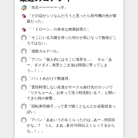
「
先生ーーーーーっ!!!
」
「
どの辺がシソなんだろうと思ったら初号機の色が紫
蘇だった
」
「
「ドローン」の有名な検索妨害だ
」
「
そこにいる大鎌を持った何かが気になって勉強どこ
ろではない
」
「
成敗カルナバル
」
「
アバン「個人的にはそこに海苔を…」 キル「あ
ー、ダメダメ…海苔とごま油は韓国に寄ってしま
う…！」
」
「
バットめがけて剛速球
」
「
普段料理しない友達がサークル旅行先のロッジで
「リナちゃーん、お米って洗う時洗剤いる？」と聞い
てきた時の衝撃
」
「
回転寿司梯子…って音で聴くとなんだか必殺技名っ
ぽい
」
「
アバン「ああいうのをくらったのは…あー…何回目
かな…？ うん、まあ…多分10回以上くらってるから
な…！」
」