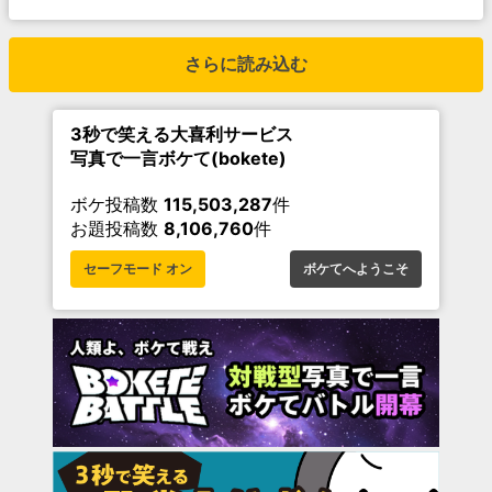
さらに読み込む
3秒で笑える大喜利サービス
写真で一言ボケて(bokete)
ボケ投稿数
115,503,287
件
お題投稿数
8,106,760
件
セーフモード オン
ボケてへようこそ