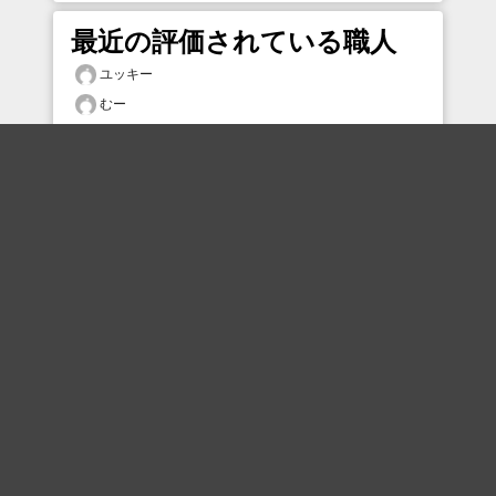
最近の評価されている職人
ユッキー
むー
TSUNAGAWA
ユッキー
963852834
まる
エチョ
なみへえ
アンタレス
Syu0607
おすすめのボケを毎日お届け
いいね！する
フォローする