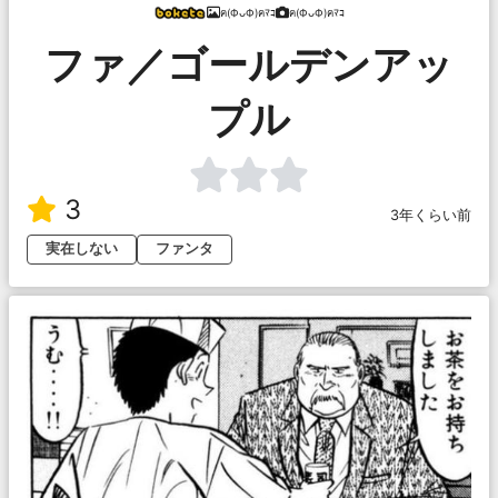
ฅ(ФᴗФ)ฅﾏｺ
ฅ(ФᴗФ)ฅﾏｺ
ファ／ゴールデンアッ
プル
3
3年くらい前
実在しない
ファンタ