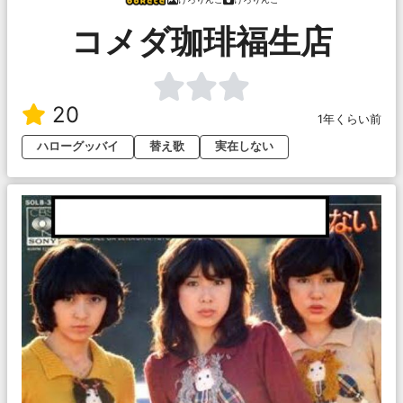
コメダ珈琲福生店
20
1年くらい前
ハローグッバイ
替え歌
実在しない