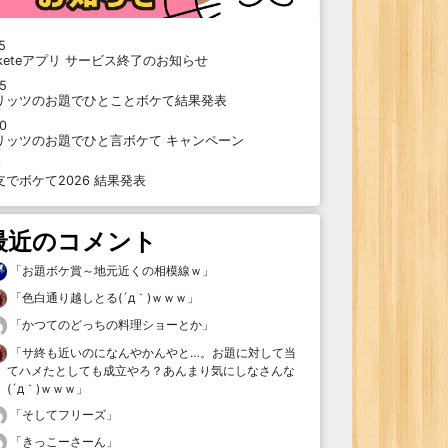
5
oketeアプリ サービス終了のお知らせ
15
リッツのお題でひとことボケて結果発表
10
リッツのお題でひと言ボケて キャンペーン
9
支でボケて2026 結果発表
最近のコメント
「
お題ボケ賞～地元近くの相模線ｗ
」
「
色白通り越しとる(´д｀)ｗｗｗ
」
「
かつてのどっちの料理ショーとか
」
「
サ終も近いのになんやかんやと…。お題に対して当
てハメたとしても成立やろ？あんまり気にしなさんな
(´д｀)ｗｗｗ
」
「
そしてフリーズ
」
「
きっこーさーん
」