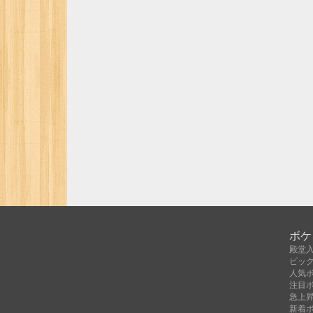
ボケ
殿堂
ピッ
人気
注目
急上
新着