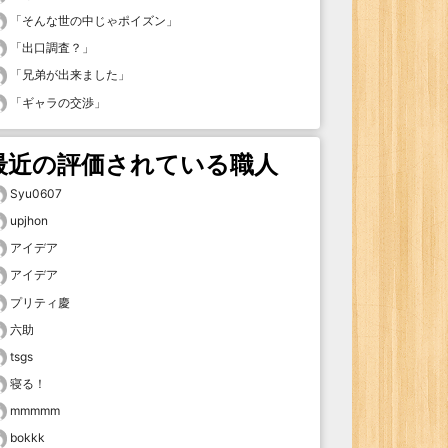
「
そんな世の中じゃポイズン
」
「
出口調査？
」
「
兄弟が出来ました
」
「
ギャラの交渉
」
最近の評価されている職人
Syu0607
upjhon
アイデア
アイデア
プリティ慶
六助
tsgs
寝る！
mmmmm
bokkk