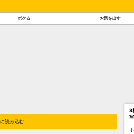
ボケる
お題を出す
3
写
に読み込む