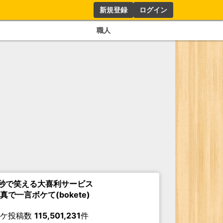
新規登録
ログイン
職人
秒で笑える大喜利サービス
真で一言ボケて(bokete)
ボケ投稿数
115,501,231
件