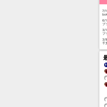
7/1
b
6/
プ
3/
プ
3/
干