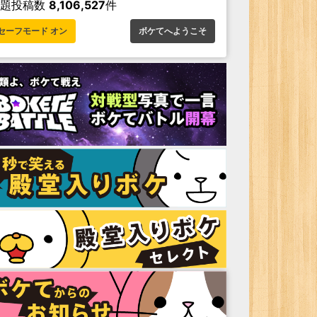
お題投稿数
8,106,527
件
セーフモード オン
ボケてへようこそ