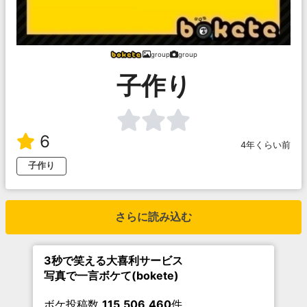
group
group
子作り
6
4年くらい前
子作り
さらに読み込む
3秒で笑える大喜利サービス
写真で一言ボケて(bokete)
ボケ投稿数
115,506,460
件