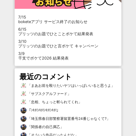
7/15
boketeアプリ サービス終了のお知らせ
6/15
プリッツのお題でひとことボケて結果発表
3/10
プリッツのお題でひと言ボケて キャンペーン
3/9
干支でボケて2026 結果発表
最近のコメント
「
まあお前を殴りたいヤツはいっぱいいると思うよ
」
「
サブスクアルファード
」
「
忠相、ちょっと斬られてくれ
」
「
ﾝｷﾁ!ﾝｷﾁ!ﾝｷﾁ!ﾝｷﾁ!
」
「
埼玉県春日部警察署留置番号24番じゃなくて?
」
「
関係者の自己満乙
」
「
そういう作品だったんだな
」