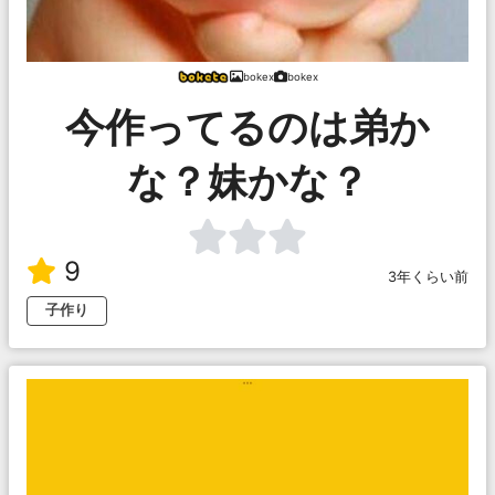
bokex
bokex
今作ってるのは弟か
な？妹かな？
9
3年くらい前
子作り