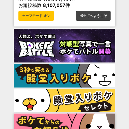
お題投稿数
8,107,057
件
セーフモード オン
ボケてへようこそ