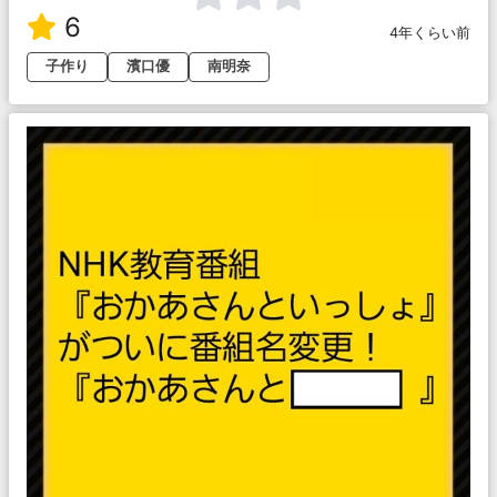
6
4年くらい前
子作り
濱口優
南明奈