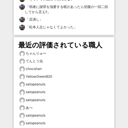
「
弱者に謝罪を強要する暇があったら切腹の一回二回
してから言え!!
」
「
店潰し
」
「
松本人志じゃなくてよかった
」
最近の評価されている職人
ちゃんりゅー
てんとう虫
chocohan
YellowGreen820
satopeanuts
satopeanuts
satopeanuts
あべ
satopeanuts
satopeanuts