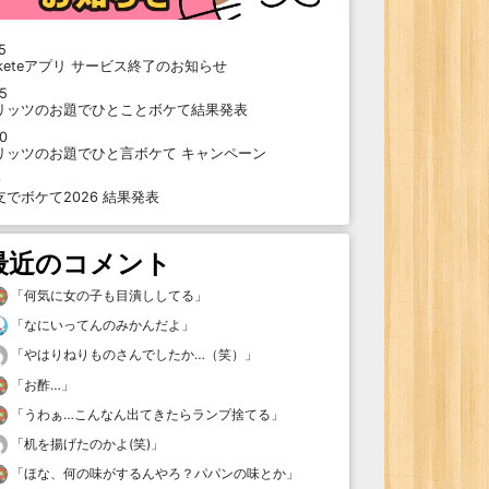
5
oketeアプリ サービス終了のお知らせ
15
リッツのお題でひとことボケて結果発表
10
リッツのお題でひと言ボケて キャンペーン
9
支でボケて2026 結果発表
最近のコメント
「
何気に女の子も目潰ししてる
」
「
なにいってんのみかんだよ
」
「
やはりねりものさんでしたか…（笑）
」
「
お酢…
」
「
うわぁ…こんなん出てきたらランプ捨てる
」
「
机を揚げたのかよ(笑)
」
「
ほな、何の味がするんやろ？パパンの味とか
」