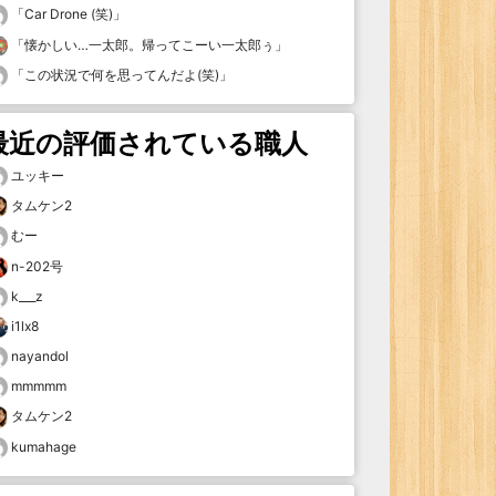
「
Car Drone (笑)
」
「
懐かしい…一太郎。帰ってこーい一太郎ぅ
」
「
この状況で何を思ってんだよ(笑)
」
最近の評価されている職人
ユッキー
タムケン2
むー
n-202号
k___z
i1lx8
nayandol
mmmmm
タムケン2
kumahage