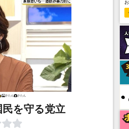
さたん
さたん
国民を守る党立