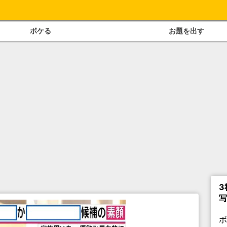
ボケる
お題を出す
3
写