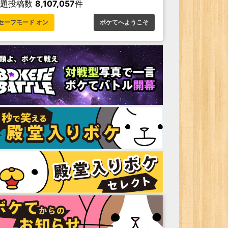
お題投稿数
8,107,057
件
セーフモード オン
ボケてへようこそ