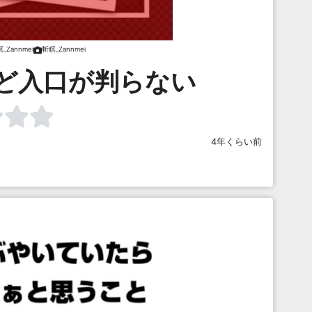
_Zannmei
斬瞑_Zannmei
ど入口が判らない
4年くらい前