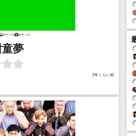
みやっち
みやっち
紺童夢
3年くらい前