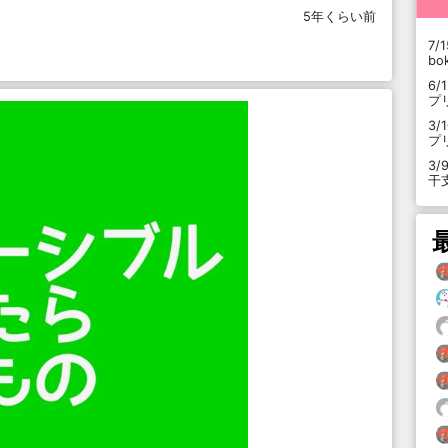
5年くらい前
7/1
b
6/
プ
3/
プ
3/
干