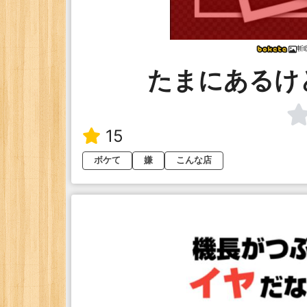
斬瞑
たまにあるけ
15
ボケて
嫌
こんな店