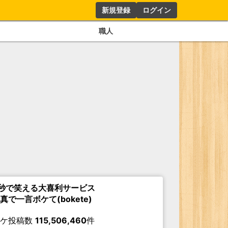
新規登録
ログイン
職人
秒で笑える大喜利サービス
真で一言ボケて(bokete)
ボケ投稿数
115,506,460
件