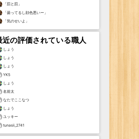
「
罰と罰
」
「
曇ってるし顔色悪いー
」
「
気のせいよ
」
最近の評価されている職人
しょう
しょう
しょう
YK5
しょう
名前太
なたでここなつ
しょう
ユッキー
tunasii_2741