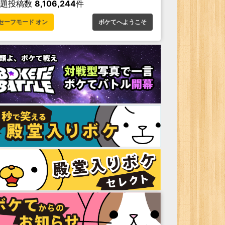
お題投稿数
8,106,244
件
セーフモード オン
ボケてへようこそ