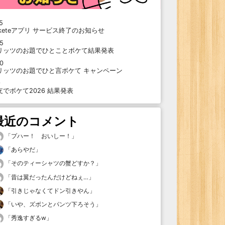
5
oketeアプリ サービス終了のお知らせ
15
リッツのお題でひとことボケて結果発表
10
リッツのお題でひと言ボケて キャンペーン
9
支でボケて2026 結果発表
最近のコメント
「
プハー！ おいしー！
」
「
あらやだ
」
「
そのティーシャツの蟹どすか？
」
「
昔は翼だったんだけどねぇ…
」
「
引きじゃなくてドン引きやん
」
「
いや、ズボンとパンツ下ろそう
」
「
秀逸すぎるw
」