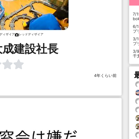
7/1
b
6/
プ
ディザイア
レッドディザイア
3/
プ
大成建設社長
3/
干
4年くらい前