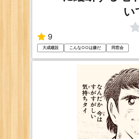
い
9
大成建設
こんな○○は嫌だ
同窓会