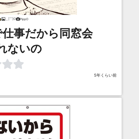
＿|￣|○
PippO
で仕事だから同窓会
れないの
5年くらい前