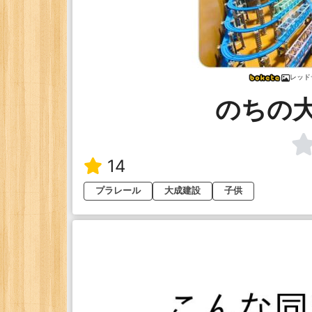
レッド
のちの
14
プラレール
大成建設
子供