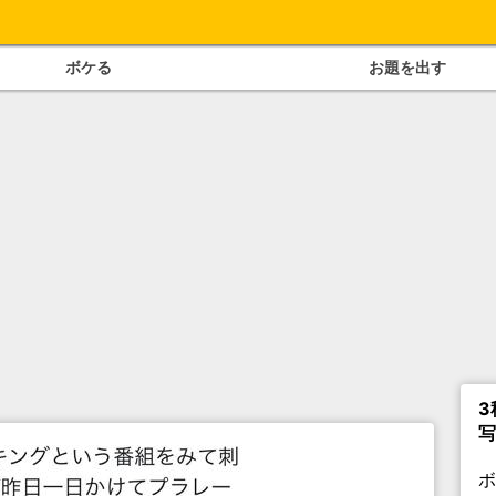
ボケる
お題を出す
3
写