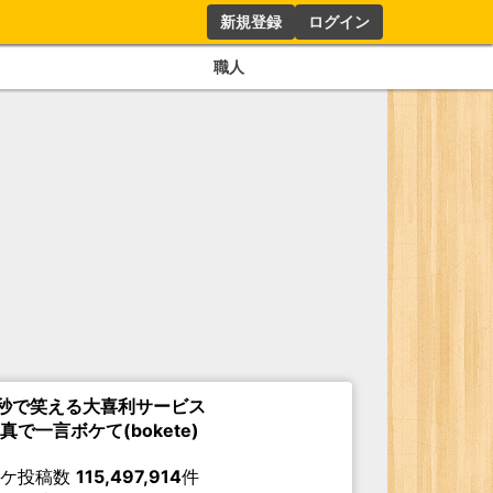
新規登録
ログイン
職人
秒で笑える大喜利サービス
真で一言ボケて(bokete)
ボケ投稿数
115,497,914
件