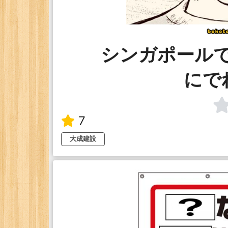
シンガポール
にで
7
大成建設