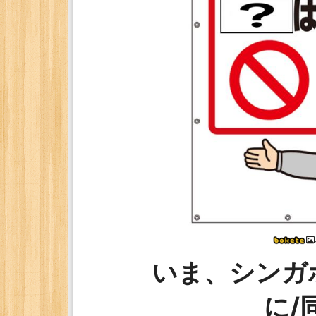
いま、シンガ
に/