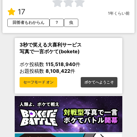
17
1年くらい前
回答者もわからん
？
虫
3秒で笑える大喜利サービス
写真で一言ボケて(bokete)
ボケ投稿数
115,518,940
件
お題投稿数
8,108,422
件
セーフモード オン
ボケてへようこそ