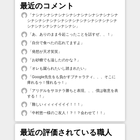
最近のコメント
「
ナシナシナシナシナシナシナシナシナシナシナシナ
シナシナシナシナシナシナシナシナシナシナシナシナ
シナシナシナシナシナシナシ
」
「
あ、ありのまま今起こったことを話すぜ、、！
」
「
自分で食べたの忘れてますよ
」
「
発想が天才笑笑
」
「
お砂糖でも溢したのかな？
」
「
オレも蹴られたいし踏まれたい
」
「
Google先生をも負かすブチャラティ、、、そこに
痺れるゥ！憧れるゥ！
」
「
アリデルをサヨナラ勝ちと表現、、、僕は敬意を表
する！！
」
「
難しいィィィイイイイ！！！
」
「
中村悠一様のご友人！？！？会わせて！！
」
最近の評価されている職人