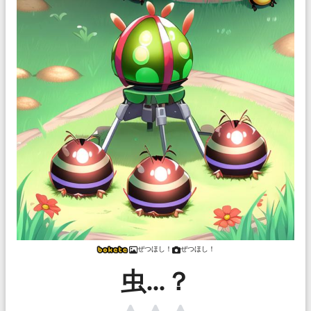
ぜつほし！
ぜつほし！
虫…？