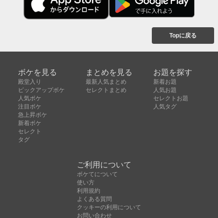
Topに戻る
ボケを見る
まとめを見る
お題を探す
殿堂入り
最新人気まとめ
新着お題
ピックアップボケ
セレクトまとめ
人気お題
人気ボケ
セレクトお題
注目ボケ
人気タグ
急上昇ボケ
新着ボケ
セレクト
タグ
ご利用について
ボケてについて
使い方
利用規約
よくある質問
クッキーの利用について
お問い合わせ