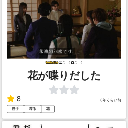
だーく
だーく
花が喋りだした
8
6年くらい前
勝手
喋る
花