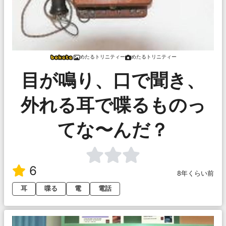
めたるトリニティー
めたるトリニティー
目が鳴り、口で聞き、
外れる耳で喋るものっ
てな〜んだ？
6
8年くらい前
耳
喋る
電
電話