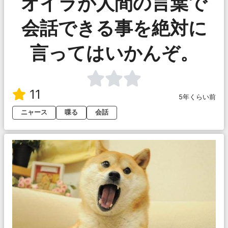
オイラが人間の言葉で
会話できる事を絶対に
言ってはいかんぞ。
11
5年くらい前
ニャース
喋る
会話