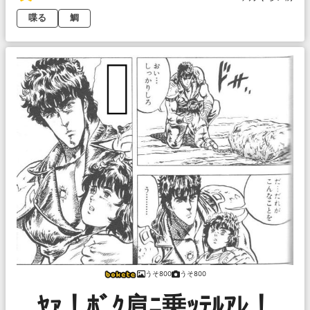
喋る
鯛
うそ800
うそ800
ﾔｧ！ﾎﾞｸ肩ﾆ乗ｯﾃﾙｱﾚ！