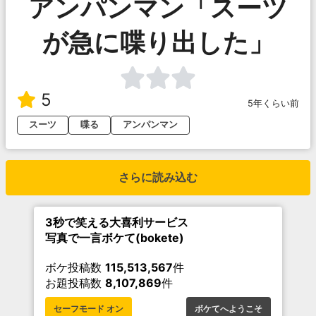
アンパンマン「スーツ
が急に喋り出した」
5
5年くらい前
スーツ
喋る
アンパンマン
さらに読み込む
3秒で笑える大喜利サービス
写真で一言ボケて(bokete)
ボケ投稿数
115,513,567
件
お題投稿数
8,107,869
件
セーフモード オン
ボケてへようこそ