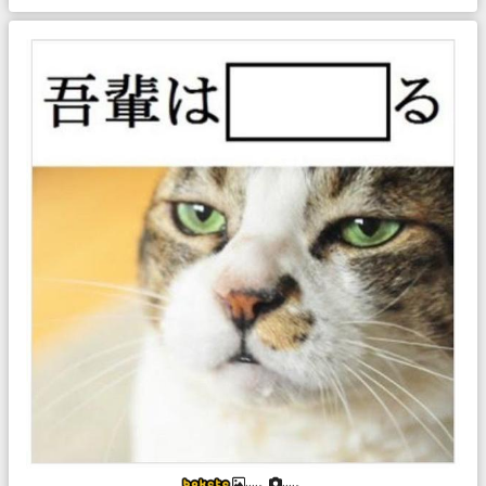
....。
....。