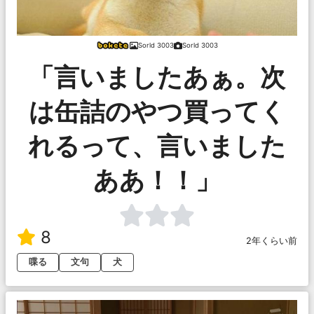
Sorld 3003
Sorld 3003
「言いましたあぁ。次
は缶詰のやつ買ってく
れるって、言いました
ああ！！」
8
2年くらい前
喋る
文句
犬