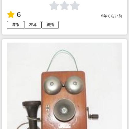
6
5年くらい前
喋る
左耳
親指