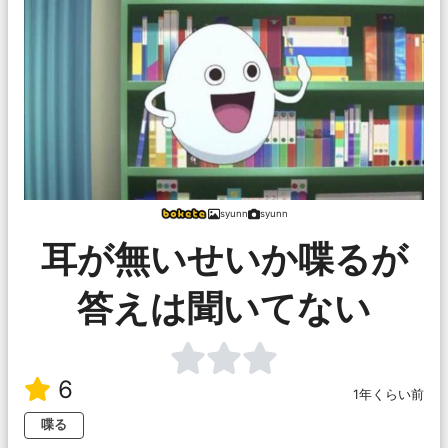
syunn
syunn
耳が無いせいか喋るが
答えは聞いてない
6
1年くらい前
喋る