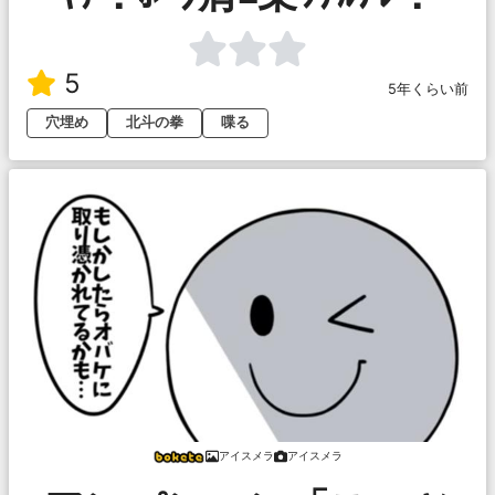
5
5年くらい前
穴埋め
北斗の拳
喋る
アイスメラ
アイスメラ