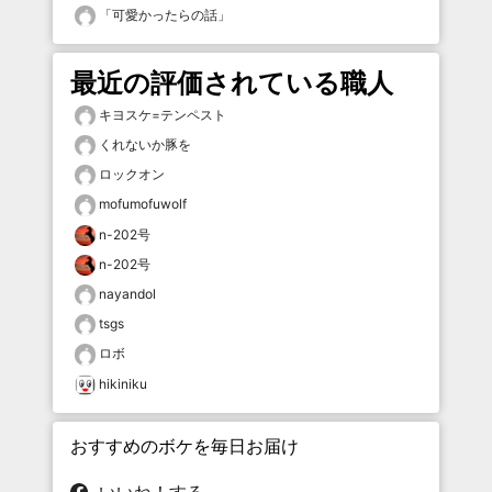
「
可愛かったらの話
」
最近の評価されている職人
キヨスケ=テンペスト
くれないか豚を
ロックオン
mofumofuwolf
n-202号
n-202号
nayandol
tsgs
ロボ
hikiniku
おすすめのボケを毎日お届け
いいね！する