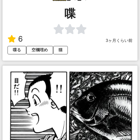
喋
6
3ヶ月くらい前
喋る
空欄埋め
猫