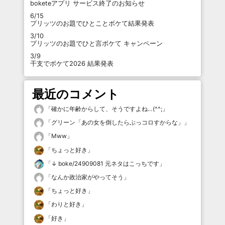
boketeアプリ サービス終了のお知らせ
6/15
プリッツのお題でひとことボケて結果発表
3/10
プリッツのお題でひと言ボケて キャンペーン
3/9
干支でボケて2026 結果発表
最近のコメント
「
確かに年齢からして、そうですよね…(^^;
」
「
グリーン「あの女を倒したらぶっコロすからな」
」
「
Mww
」
「
ちょっと好き
」
「
↓ boke/24909081 元ネタはこっちです
」
「
なんか政治家がやってそう
」
「
ちょっと好き
」
「
わりと好き
」
「
好き
」